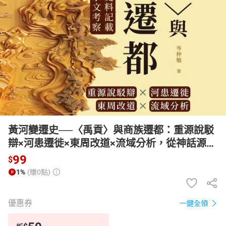
日本購物
電子/紙本書
HOT
黃河變遷史──〈禹貢〉與商族遷都：重源說駁
辯×河患遷徙×東周改道×流域分析，從神話源起
到史料記載，橫跨數千年的水文考察【有聲
99
$
書】
1%
(賺0點)
優惠券
一鍵全領