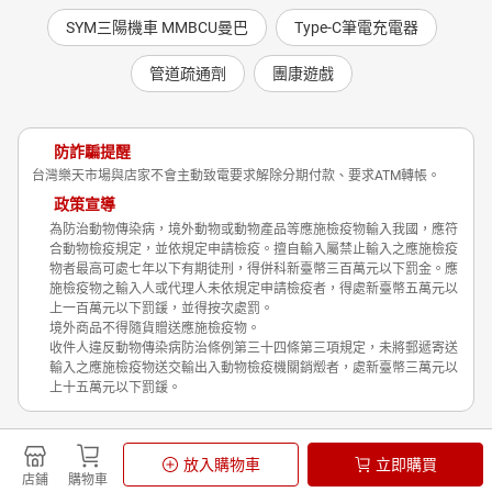
SYM三陽機車 MMBCU曼巴
Type-C筆電充電器
管道疏通劑
團康遊戲
防詐騙提醒
台灣樂天市場與店家不會主動致電要求解除分期付款、要求ATM轉帳。
政策宣導
為防治動物傳染病，境外動物或動物產品等應施檢疫物輸入我國，應符
合動物檢疫規定，並依規定申請檢疫。擅自輸入屬禁止輸入之應施檢疫
物者最高可處七年以下有期徒刑，得併科新臺幣三百萬元以下罰金。應
施檢疫物之輸入人或代理人未依規定申請檢疫者，得處新臺幣五萬元以
上一百萬元以下罰鍰，並得按次處罰。
境外商品不得隨貨贈送應施檢疫物。
收件人違反動物傳染病防治條例第三十四條第三項規定，未將郵遞寄送
輸入之應施檢疫物送交輸出入動物檢疫機關銷燬者，處新臺幣三萬元以
上十五萬元以下罰鍰。
Shopping is Entertainment!
放入購物車
立即購買
非洲豬瘟政策宣導
隱私權政策
店鋪
購物車
© Rakuten Group, Inc.