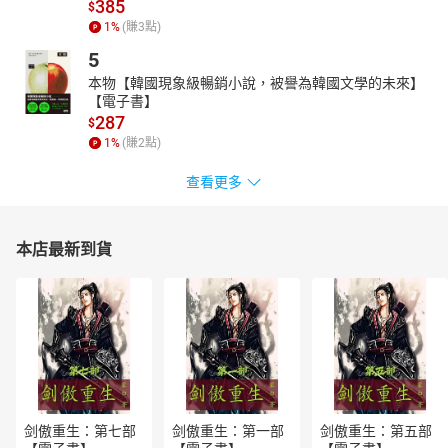
385
$
1
%
(賺
3
點)
5
本物【韓國現象級暢銷小說，被譽為韓國文學的未來】
【電子書】
287
$
1
%
(賺
2
點)
查看更多
本店最新到貨
剑傲重生：第七部
剑傲重生：第一部
剑傲重生：第五部