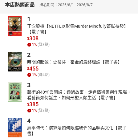
本店熱銷商品
歷史文獻為基礎，系統性地分析了從上古到近代的黃河治理與地理
排名期間：2026/8/1 - 2026/8/7
變化。岑仲勉先生特別強調利用古代文獻指導現代河流治理的重要
1
性，透過研究歷代治理黃河的紀錄，描繪出黃河流經中華文明的痕
跡，對於水利學者、歷史學家及當代治水政策的實施均有極其重要
正念殺機【NETFLIX影集Murder Mindfully蓄弒待發】
的價值。
【電子書】
308
$
1
%
(賺
3
點)
2
時間的起源：史蒂芬．霍金的最終理論【電子書】
455
$
1
%
(賺
4
點)
3
藝術的40堂公開課：透過故事，走進藝術家創作現場，
看藝術如何誕生、如何形塑人類生活【電子書】
385
$
1
%
(賺
3
點)
4
扁平時代：演算法如何限縮我們的品味與文化【電子
書】