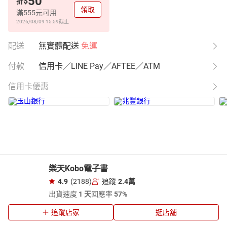
50
$
折
領取
滿555元可用
2026/08/09 15:59
截止
配送
無實體配送
免運
付款
信用卡／LINE Pay／AFTEE／ATM
信用卡優惠
樂天Kobo電子書
4.9
(2188)
追蹤
2.4萬
出貨速度
1 天
回應率
57%
追蹤店家
逛店舖