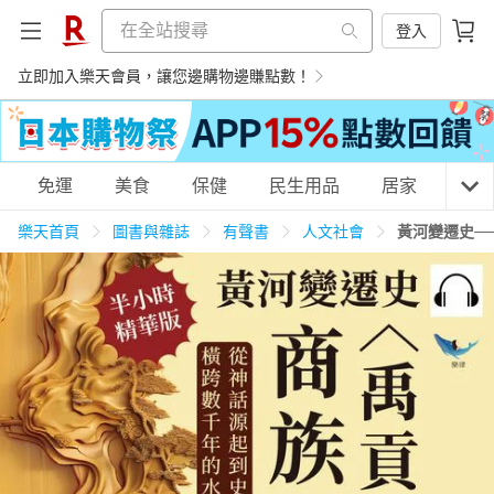
登入
立即加入樂天會員，讓您邊購物邊賺點數！
購物網分類
免運
美食
保健
民生用品
居家
3C
樂天首頁
圖書與雜誌
有聲書
人文社會
黃河變遷史─
天天免運
美食蛋糕
養生保健
民生用品
居家生活
3C家電
運動休閒
親子玩具
女裝
男裝
化妝保養
情趣用品