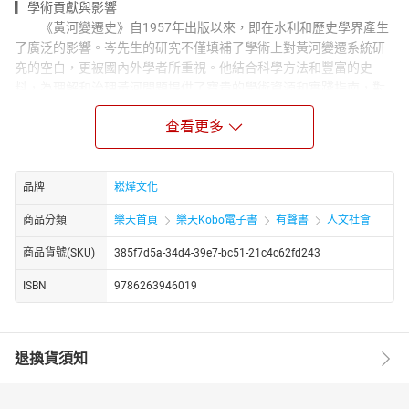
▎學術貢獻與影響
《黃河變遷史》自1957年出版以來，即在水利和歷史學界產生
了廣泛的影響。岑先生的研究不僅填補了學術上對黃河變遷系統研
究的空白，更被國內外學者所重視。他結合科學方法和豐富的史
料，為理解和治理黃河問題提供了寶貴的學術資源和實踐指南，對
黃河治理和研究均有著不可估量的影響。
查看更多
▎歷史脈絡與地理變遷
從黃河的重源說起，書中詳細探討了黃河源頭的歷史觀點如何
逐漸被打破。經過對〈禹貢〉時代的分析，作者釐清了古文獻中關
品牌
崧燁文化
於黃河的記載與理解。此外，書中對商族遷都與黃河關係的章節，
透過商朝的城市遷移，探討了黃河流域內的人文及地理變化，並分
商品分類
樂天首頁
樂天Kobo電子書
有聲書
人文社會
析這些變化對河流行為的影響。
商品貨號(SKU)
385f7d5a-34d4-39e7-bc51-21c4c62fd243
▎古代文獻與治河實踐
後續章節更深入探討了「禹河」的概念，作者透過對〈禹貢〉
ISBN
9786263946019
的分析，解釋了古代對黃河的管理與治理。書中不僅重構了禹河的
路徑，也對東周時期黃河的改道進行了考證。這一部分突出了如何
利用古代文獻指導現代河流治理的可能性，並提供了過去治河經驗
退換貨須知
對當代的啟示。
【本書特色】：
本書深入探討了黃河的歷史變遷及其對中國文明的影響。以豐富的