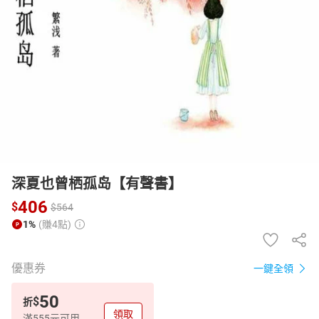
日本購物
電子/紙本書
HOT
深夏也曾栖孤岛【有聲書】
406
$
$
564
1%
(賺4點)
優惠券
一鍵全領
50
$
折
領取
滿555元可用