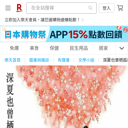
登入
立即加入樂天會員，讓您邊購物邊賺點數！
購物網分類
免運
美食
保健
民生用品
居家
3C
樂天首頁
圖書與雜誌
有聲書
文學小說
深夏也曾栖孤
天天免運
美食蛋糕
養生保健
民生用品
居家生活
3C家電
運動休閒
親子玩具
女裝
男裝
化妝保養
情趣用品