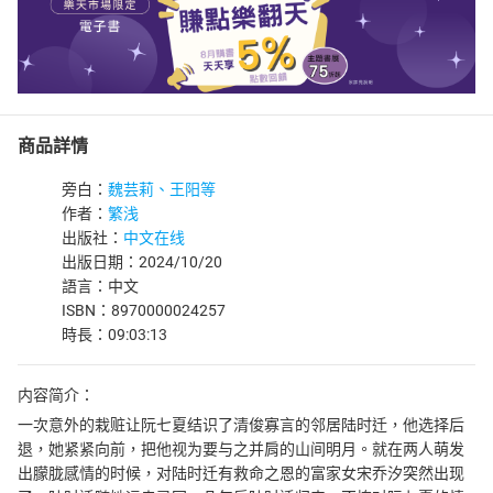
商品詳情
旁白：
魏芸莉、王阳等
作者：
繁浅
出版社：
中文在线
出版日期：2024/10/20
語言：中文
ISBN：8970000024257
時長：09:03:13
内容简介：
一次意外的栽赃让阮七夏结识了清俊寡言的邻居陆时迁，他选择后
退，她紧紧向前，把他视为要与之并肩的山间明月。就在两人萌发
出朦胧感情的时候，对陆时迁有救命之恩的富家女宋乔汐突然出现