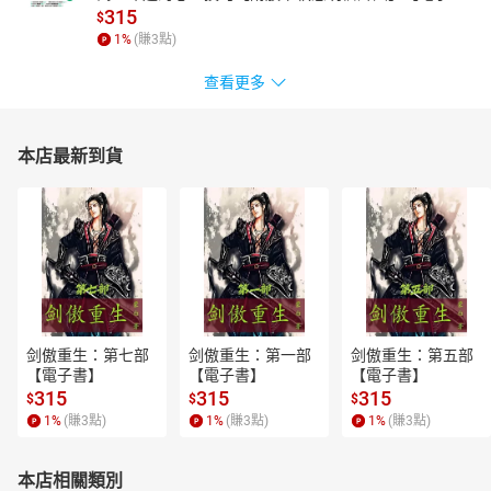
書】
315
$
1
%
(賺
3
點)
查看更多
本店最新到貨
剑傲重生：第七部
剑傲重生：第一部
剑傲重生：第五部
【電子書】
【電子書】
【電子書】
315
315
315
$
$
$
1
%
(賺
3
點)
1
%
(賺
3
點)
1
%
(賺
3
點)
本店相關類別