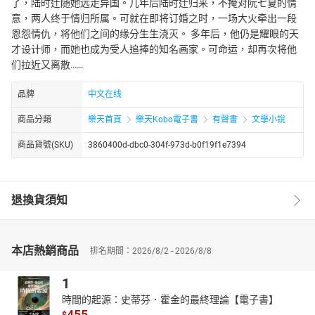
了，陆时迁随她远走异国。几年后陆时迁归来，不掩对阮七夏的情
意，两人终于情归所属。可就在即将订婚之时，一场大火牵出一段
恩怨情仇，将他们之间的缘分生生浇灭。 多年后，他仍是耀眼的天
才设计师，而她也成为受人追捧的知名画家。可命运，却再次将他
们拉近又离散……
品牌
中文在线
商品分類
樂天首頁
樂天Kobo電子書
有聲書
文學小說
商品貨號(SKU)
3860400d-dbc0-304f-973d-b0f19f1e7394
退換貨須知
本店熱銷商品
排名期間：2026/8/2 - 2026/8/8
1
時間的起源：史蒂芬．霍金的最終理論【電子書】
455
$