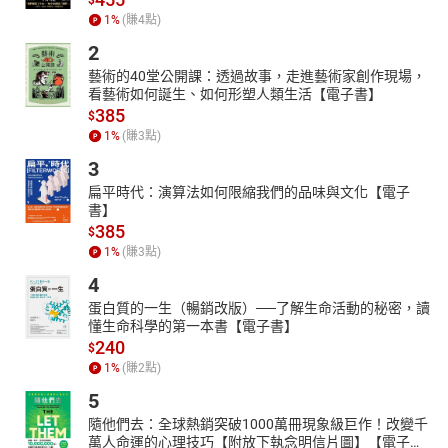
1
%
(賺
4
點)
2
藝術的40堂公開課：透過故事，走進藝術家創作現場，
看藝術如何誕生、如何形塑人類生活【電子書】
385
$
1
%
(賺
3
點)
3
扁平時代：演算法如何限縮我們的品味與文化【電子
書】
385
$
1
%
(賺
3
點)
4
蛋白質的一生（暢銷改版）──了解生命活動的秘密，讀
懂生命科學的第一本書【電子書】
240
$
1
%
(賺
2
點)
5
隨他們去：全球熱銷突破1000萬冊現象級巨作！改變千
萬人命運的心理技巧【附放下執念明信片圖】【電子