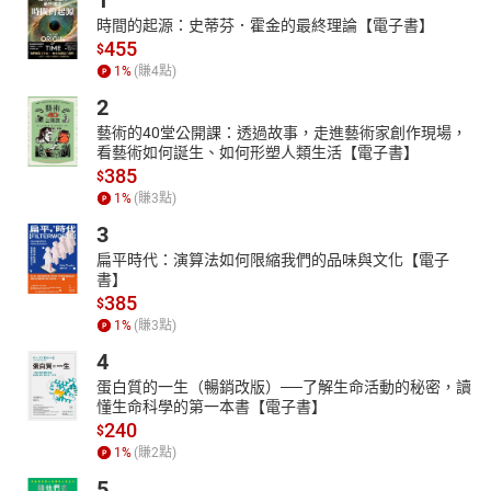
1
時間的起源：史蒂芬．霍金的最終理論【電子書】
455
$
1
%
(賺
4
點)
2
藝術的40堂公開課：透過故事，走進藝術家創作現場，
看藝術如何誕生、如何形塑人類生活【電子書】
385
$
1
%
(賺
3
點)
3
扁平時代：演算法如何限縮我們的品味與文化【電子
書】
385
$
1
%
(賺
3
點)
4
蛋白質的一生（暢銷改版）──了解生命活動的秘密，讀
懂生命科學的第一本書【電子書】
240
$
1
%
(賺
2
點)
5