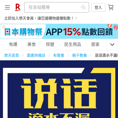
登入
立即加入樂天會員，讓您邊購物邊賺點數！
購物網分類
免運
美食
保健
民生用品
居家
3C
樂天首頁
圖書與雜誌
有聲書
親子教養
说话滴水不漏
天天免運
美食蛋糕
養生保健
民生用品
居家生活
3C家電
運動休閒
親子玩具
女裝
男裝
化妝保養
情趣用品