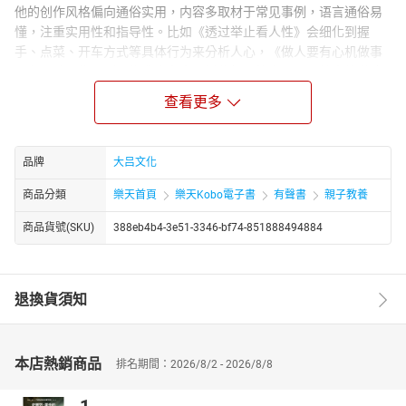
他的创作风格偏向通俗实用，内容多取材于常见事例，语言通俗易
懂，注重实用性和指导性。比如《透过举止看人性》会细化到握
手、点菜、开车方式等具体行为来分析人心，《做人要有心机做事
要有心计全集》则围绕求人办事、抓住机遇等实际场景给出处世建
议。其作品合作的出版社众多，包括中国电影出版社、金城出版
查看更多
社、中国华侨出版社等，且出版跨度较大，从 1999 年到 2025 年都
有书籍推出，部分作品还被改编为音频形式在喜马拉雅等平台上
线。
品牌
大吕文化
商品分類
樂天首頁
樂天Kobo電子書
有聲書
親子教養
商品貨號(SKU)
388eb4b4-3e51-3346-bf74-851888494884
退換貨須知
本店熱銷商品
排名期間：2026/8/2 - 2026/8/8