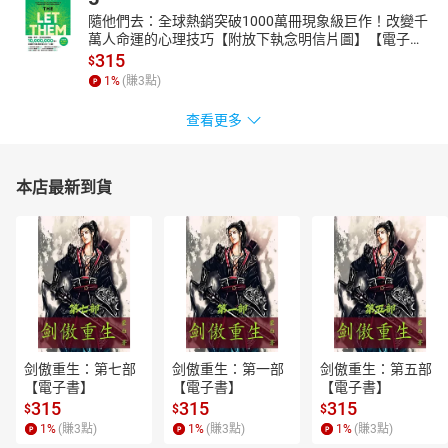
隨他們去：全球熱銷突破1000萬冊現象級巨作！改變千
萬人命運的心理技巧【附放下執念明信片圖】【電子
書】
315
$
1
%
(賺
3
點)
查看更多
本店最新到貨
剑傲重生：第七部
剑傲重生：第一部
剑傲重生：第五部
【電子書】
【電子書】
【電子書】
315
315
315
$
$
$
1
%
(賺
3
點)
1
%
(賺
3
點)
1
%
(賺
3
點)