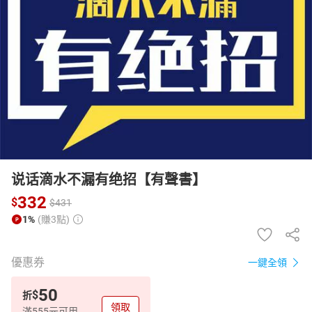
日本購物
電子/紙本書
HOT
说话滴水不漏有绝招【有聲書】
332
$
$
431
1%
(賺3點)
優惠券
一鍵全領
50
$
折
領取
滿555元可用