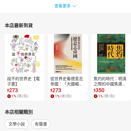
查看更多
本店最新到貨
說不的世界史【電
從世界史看德意志
焦灼的時代：明清
子書】
帝國：「大國崛
之際的中國焦慮與
起」的迷思與真實
東亞秩序重組【電
273
273
350
$
$
$
【電子書】
子書】
1
%
(賺
2
點)
1
%
(賺
2
點)
1
%
(賺
3
點)
本店相關類別
文學小說
有聲書