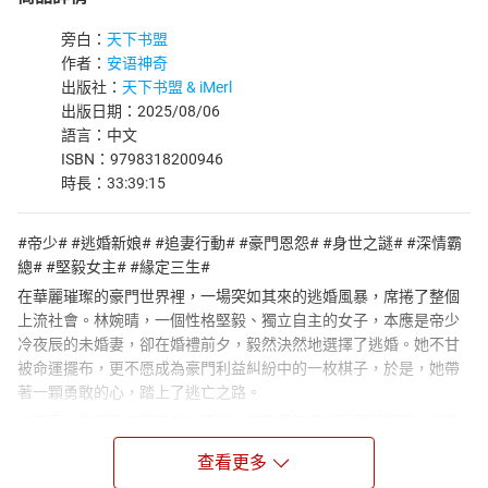
旁白：
天下书盟
作者：
安语神奇
出版社：
天下书盟 & iMerl
出版日期：2025/08/06
語言：中文
ISBN：9798318200946
時長：33:39:15
#帝少# #逃婚新娘# #追妻行動# #豪門恩怨# #身世之謎# #深情霸
總# #堅毅女主# #緣定三生#
在華麗璀璨的豪門世界裡，一場突如其來的逃婚風暴，席捲了整個
上流社會。林婉晴，一個性格堅毅、獨立自主的女子，本應是帝少
冷夜辰的未婚妻，卻在婚禮前夕，毅然決然地選擇了逃婚。她不甘
被命運擺布，更不愿成為豪門利益糾紛中的一枚棋子，於是，她帶
著一顆勇敢的心，踏上了逃亡之路。
冷夜辰，帝都最年輕有為的霸總，擁有著無盡的財富與權勢，卻偏
偏對林婉晴情有獨鍾。得知未婚妻逃婚的消息，他震驚、憤怒，更
查看更多
有一絲不易察覺的失落。然而，冷夜辰並非等閒之輩，他立刻動用