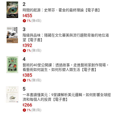
2
時間的起源：史蒂芬．霍金的最終理論【電子書】
455
$
1
%
(賺
4
點)
3
階級與品味：隱藏在文化審美與流行趨勢背後的地位渴
望【電子書】
392
$
1
%
(賺
3
點)
4
藝術的40堂公開課：透過故事，走進藝術家創作現場，
看藝術如何誕生、如何形塑人類生活【電子書】
385
$
1
%
(賺
3
點)
5
一本書讀懂美元：9堂課解析美元邏輯，如何影響全球經
濟和每個人的投資【電子書】
266
$
1
%
(賺
2
點)