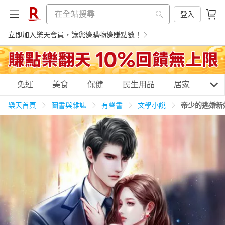
登入
立即加入樂天會員，讓您邊購物邊賺點數！
購物網分類
免運
美食
保健
民生用品
居家
3C
樂天首頁
圖書與雜誌
有聲書
文學小說
帝少的逃婚新
天天免運
美食蛋糕
養生保健
民生用品
居家生活
3C家電
運動休閒
親子玩具
女裝
男裝
化妝保養
情趣用品