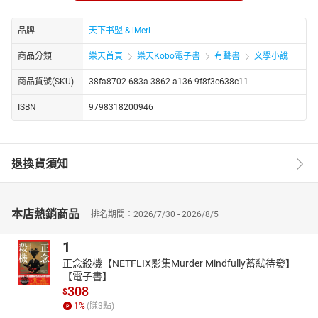
所有資源，展開了一場聲勢浩大的追妻行動。
林婉晴一路逃亡，從繁華的都市到偏僻的鄉村，從喧囂的街頭到幽
品牌
天下书盟 & iMerl
靜的山林，她經歷了前所未有的艱辛與挑戰。但每一次，當她感到
絕望之時，總會有一股莫名的力量支撐著她繼續前行。而冷夜辰，
商品分類
樂天首頁
樂天Kobo電子書
有聲書
文學小說
則如同影子一般，緊緊跟隨在她的身後，時而霸道強勢，時而溫柔
商品貨號(SKU)
38fa8702-683a-3862-a136-9f8f3c638c11
體貼，讓林婉晴的心逐漸動搖。
在這場逃婚與追妻的較量中，兩人不僅揭開了彼此身世之謎，更在
ISBN
9798318200946
無數次的交鋒與磨合中，逐漸萌生了深厚的感情。林婉晴發現，冷
夜辰並非外界傳言的那般冷酷無情，他也有著自己的溫柔與脆弱；
而冷夜辰，也被林婉晴的堅韌與獨立深深吸引，他決定，無論付出
退換貨須知
多少代價，都要將她留在身邊。
最終，在一場盛大而浪漫的婚禮上，林婉晴與冷夜辰攜手步入婚姻
的殿堂，他們用自己的行動證明了，真愛無畏，逃婚也能逃出一段
本店熱銷商品
排名期間：2026/7/30 - 2026/8/5
緣定三生的美好姻緣。
https://youtube.com/@tianxiagushi?si=ZstiltPoiwO0g4fT
1
http://www.youtube.com/channel/UC2yhCURng4uUjphEqZwKig/
正念殺機【NETFLIX影集Murder Mindfully蓄弒待發】
【電子書】
308
$
1
%
(賺
3
點)