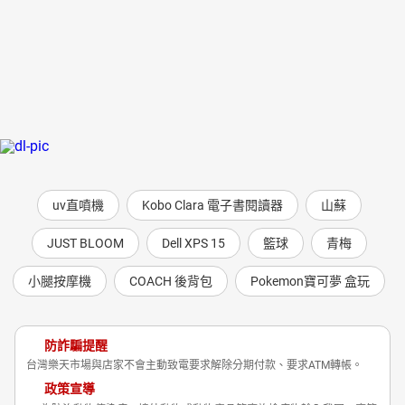
uv直噴機
Kobo Clara 電子書閱讀器
山蘇
JUST BLOOM
Dell XPS 15
籃球
青梅
小腿按摩機
COACH 後背包
Pokemon寶可夢 盒玩
防詐騙提醒
台灣樂天市場與店家不會主動致電要求解除分期付款、要求ATM轉帳。
政策宣導