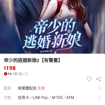
日本購物
電子/紙本書
HOT
帝少的逃婚新娘2【有聲書】
198
$
1%
(賺1點)
配送
無實體配送
免運
付款
信用卡／LINE Pay／AFTEE／ATM