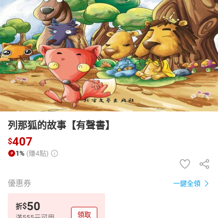
日本購物
電子/紙本書
HOT
列那狐的故事【有聲書】
407
$
1%
(賺4點)
優惠券
一鍵全領
50
$
折
領取
滿555元可用