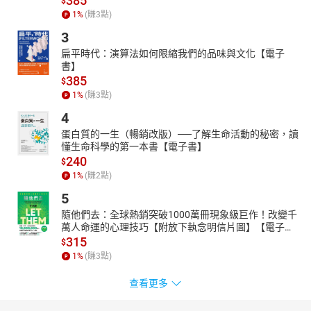
385
$
1
%
(賺
3
點)
3
扁平時代：演算法如何限縮我們的品味與文化【電子
書】
385
$
1
%
(賺
3
點)
4
蛋白質的一生（暢銷改版）──了解生命活動的秘密，讀
懂生命科學的第一本書【電子書】
240
$
1
%
(賺
2
點)
5
隨他們去：全球熱銷突破1000萬冊現象級巨作！改變千
萬人命運的心理技巧【附放下執念明信片圖】【電子
書】
315
$
1
%
(賺
3
點)
查看更多