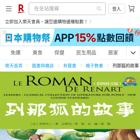
登入
立即加入樂天會員，讓您邊購物邊賺點數！
購物網分類
免運
美食
保健
民生用品
居家
3C
樂天首頁
圖書與雜誌
有聲書
親子教養
列那狐的故事
天天免運
美食蛋糕
養生保健
民生用品
居家生活
3C家電
運動休閒
親子玩具
女裝
男裝
化妝保養
情趣用品