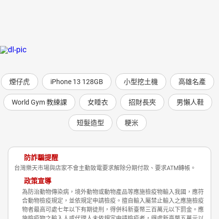
煙仔虎
iPhone 13 128GB
小型挖土機
高雄名產
World Gym 教練課
女睡衣
招財長夾
男懶人鞋
短髮造型
粳米
防詐騙提醒
台灣樂天市場與店家不會主動致電要求解除分期付款、要求ATM轉帳。
政策宣導
為防治動物傳染病，境外動物或動物產品等應施檢疫物輸入我國，應符
合動物檢疫規定，並依規定申請檢疫。擅自輸入屬禁止輸入之應施檢疫
物者最高可處七年以下有期徒刑，得併科新臺幣三百萬元以下罰金。應
施檢疫物之輸入人或代理人未依規定申請檢疫者，得處新臺幣五萬元以