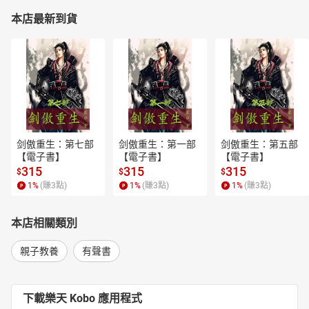
本店最新到貨
剑傲重生：第七部
剑傲重生：第一部
剑傲重生：第五部
【電子書】
【電子書】
【電子書】
315
315
315
$
$
$
1
%
(賺
3
點)
1
%
(賺
3
點)
1
%
(賺
3
點)
本店相關類別
親子教養
有聲書
下載樂天 Kobo 應用程式