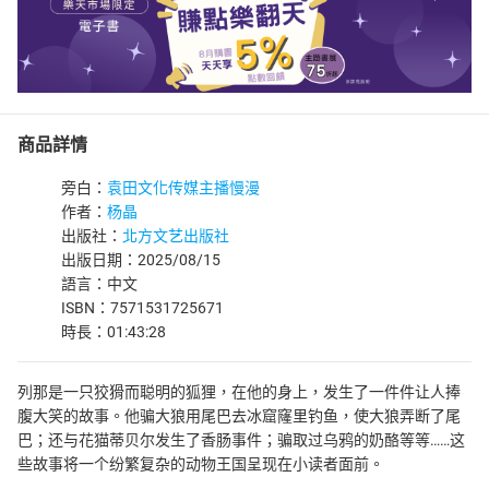
商品詳情
旁白：
袁田文化传媒主播慢漫
作者：
杨晶
出版社：
北方文艺出版社
出版日期：2025/08/15
語言：中文
ISBN：7571531725671
時長：01:43:28
列那是一只狡猾而聪明的狐狸，在他的身上，发生了一件件让人捧
腹大笑的故事。他骗大狼用尾巴去冰窟窿里钓鱼，使大狼弄断了尾
巴；还与花猫蒂贝尔发生了香肠事件；骗取过乌鸦的奶酪等等……这
些故事将一个纷繁复杂的动物王国呈现在小读者面前。