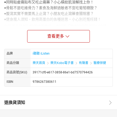
￭同時貼痠痛貼布又吃止痛藥？小心橫紋肌溶解找上你！
￭骨鬆不是吃維骨力？素食及海鮮過敏者不宜吃葡萄糖胺？
￭腹瀉其實不需要馬上止瀉？小朋友吃止瀉藥會腸阻塞？
￭健身魔人須知，飲用高蛋白的各種迷思。小心別花冤枉錢！
你是否看了某則報導或衛教單，才知道「原來這個藥不可以這樣
用」！？
查看更多
當你走進藥局或藥妝店，總是很怕被推銷昂貴卻不適用的營養保健
食品？
經常到府服務、耐心提供用藥諮詢的暖氣藥師，用淺顯易懂的文字
品牌
i聽聽 iListen
解說，
幫助讀者獲得最想知道、最關心的常見內服外用藥和保健食品的正
商品分類
樂天首頁
樂天Kobo電子書
有聲書
醫療保健
確知識。
商品貨號(SKU)
39171cf0-e617-3858-86e1-bd7570794426
★作者、朗讀者簡介｜蘇柏名
現為臺北市藥師公會國際事務委員會主任委員。
ISBN
9786267380611
原在診所服務，後至臺北市立聯合醫院擔任居家安寧專責藥師近六
年。在服務過程中，看到了醫療的困境、病患的艱辛，也看到了陪
伴的價值。積極經營良好的醫病關係，累積病患對醫療人員的信任
退換貨須知
感，並體認到：醫療必須要符合病人的價值觀和生活習慣，才有機
會成為「有效醫療」的真理。
會說國、臺、英、西、葡、粵六種語言，並用臨床案例加上親民口