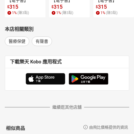
【電子書】
【電子書】
【電子書】
孕期保健品：每個階段都重要，兼顧媽媽及寶寶
315
315
315
$
$
$
嬰兒．幼童的營養補充：正確補給讓寶寶成為金貝比
1
%
(賺
3
點)
1
%
(賺
3
點)
1
%
(賺
3
點)
運動健身：增肌、減脂並行
素食者保健：用保健品補充無法從食物中獲得之營養
COVID-19疫苗：建立群體免疫力
本店相關類別
普拿疼為何成為新冠肺炎確診時的首選用藥？
流感疫苗：提供高危險族群更好的保護力
醫療保健
有聲書
其他常見疫苗：與醫師討論最合適的施打計畫
藥品．保健食品使用10大Q&A
下載樂天 Kobo 應用程式
繼續逛其他店舖
相似商品
由飛比價格提供的資訊