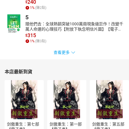
240
$
腸胃藥：釐清症狀才能對症下藥
1
%
(賺
2
點)
痠痛貼布・藥膏・噴劑：舒緩局部疼痛的好選擇
5
蚊蟲藥膏・防蚊驅蚊產品：小小孩不能使用含有薄荷、樟腦
成分之產品
隨他們去：全球熱銷突破1000萬冊現象級巨作！改變千
氣喘吸入劑：正確長期使用 能大大降低死亡風險
萬人命運的心理技巧【附放下執念明信片圖】【電子
書】
315
血糖注射藥物：正確使用才能避免併發症
$
1
%
(賺
3
點)
抗生素：斬草要除根，一定要吃完療程
維生素B群：最熟悉的陌生人
查看更多
維生素C：功能眾多，人體最重要的水溶性維生素
維生素D+鈣：相輔相成，國人攝取狀況亟待改善
維生素E：抗氧化大將
本店最新到貨
益生菌：好菌越多，壞菌就消失了
維骨力：潤滑關節內腔，改善退化性關節炎
膠原蛋白：不只變美，身體維持穩定更 是需要它！
褪黑激素：改善睡眠品質及週期
CoQ10：超強抗氧化劑，好處多多
牛樟芝．靈芝．冬蟲夏草：有益人體，不能當成藥物
癌症保健：確保足夠能量，得以應付治療及復原所需
銀髮族保健：求精準，不貪心
更年期保健：善用保健品，助妳安然度過更年期
剑傲重生：第七部
剑傲重生：第一部
剑傲重生：第五部