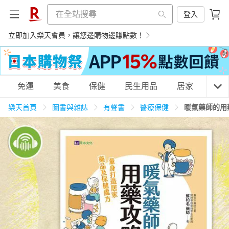
登入
立即加入樂天會員，讓您邊購物邊賺點數！
購物網分類
免運
美食
保健
民生用品
居家
3C
樂天首頁
圖書與雜誌
有聲書
醫療保健
暖氣藥師的用
天天免運
美食蛋糕
養生保健
民生用品
居家生活
3C家電
運動休閒
親子玩具
女裝
男裝
化妝保養
情趣用品