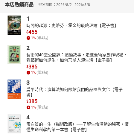
本店熱銷商品
排名期間：2026/8/2 - 2026/8/8
吻，錄製自己的Podcast節目《今天好想藥》獲得好評，登上i聽聽
平台「2023年聽知識年度榜第一名」；此外也擔任數本醫療類有聲
1
書的朗讀者，皆進入博客來有聲書百大排行榜之列，朗讀有聲書作
品包括：《耳鳴，是救命的警鈴》、《過敏的大腦》、《極樂饗
時間的起源：史蒂芬．霍金的最終理論【電子書】
455
宴》、《聽力保健室》。
$
1
%
(賺
4
點)
蘇藥師希望透過不同管道的衛教，讓民眾對於藥物知識有更多的了
解，正確用藥及保健食品，以維護自己的健康。
2
〔現任〕
藝術的40堂公開課：透過故事，走進藝術家創作現場，
看藝術如何誕生、如何形塑人類生活【電子書】
臺北市藥師公會 國際事務委員會 主任委員
385
$
中華民國藥師公會全國聯合會 國際事務委員會 副主任委員
1
%
(賺
3
點)
〔榮譽〕
3
總統致贈「國家防疫隊勳章」
衛生福利部食品藥物管理署「藥事服務傑出人員獎」
扁平時代：演算法如何限縮我們的品味與文化【電子
書】
臺北市政府衛生局「第八屆績優藥事人員」
385
$
拍攝「衛福部防疫大作戰」廣告
1
%
(賺
3
點)
【有聲書目錄】
4
藥師是你的好朋友：藥師不是只有發發藥
蛋白質的一生（暢銷改版）──了解生命活動的秘密，讀
綜合感冒藥：緩解輕微感冒症狀的好幫手
懂生命科學的第一本書【電子書】
止痛退燒藥：有效緩解疼痛