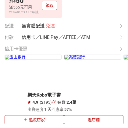
50
$
折
領取
滿555元可用
2026/08/09 15:59
截止
配送
無實體配送
免運
付款
信用卡／LINE Pay／AFTEE／ATM
信用卡優惠
樂天Kobo電子書
4.9
(2195)
追蹤
2.4萬
出貨速度
1 天
回應率
57%
追蹤店家
逛店舖