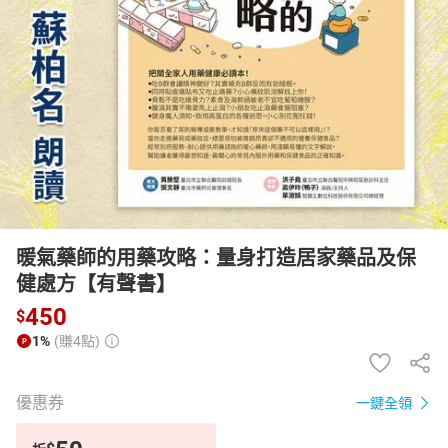
日本購物
電子/紙本書
HOT
暖氣藥師的用藥攻略：量身打造居家藥品及保
健處方【有聲書】
450
$
1%
(賺4點)
優惠券
一鍵全領