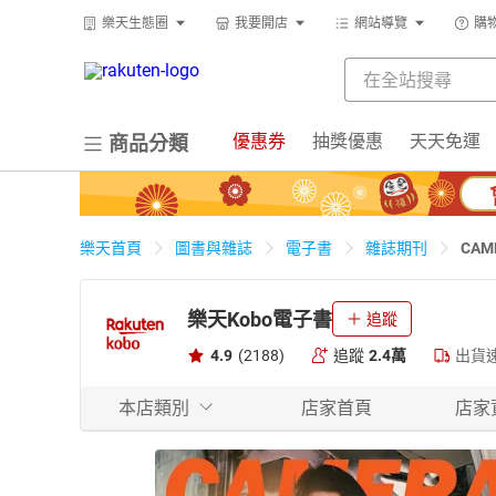
樂天生態圈
我要開店
網站導覽
購
優惠券
抽獎優惠
天天免運
商品分類
CAM
樂天首頁
圖書與雜誌
電子書
雜誌期刊
樂天Kobo電子書
追蹤
4.9
(2188)
追蹤
2.4萬
出貨
本店類別
店家首頁
店家