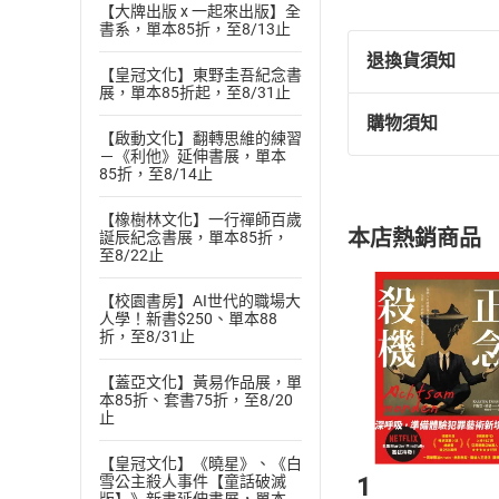
【大牌出版 x 一起來出版】全
書系，單本85折，至8/13止
退換貨須知
【皇冠文化】東野圭吾紀念書
展，單本85折起，至8/31止
購物須知
退換貨規定：
【啟動文化】翻轉思維的練習
－《利他》延伸書展，單本
(
一
)
依
消費
85折，至8/14止
內容或一經提
購書須知
定。
【橡樹林文化】一行禪師百歲
本店熱銷商品
誕辰紀念書展，單本85折，
(
二
)
消費者
至8/22止
且已下載
/
存
挑選
商
【校園書房】AI世代的職場大
退貨方式：您
Choose
人學！新書$250、單本88
貨」，本店鋪
折，至8/31止
請注意，樂天
購書後，
【蓋亞文化】黃易作品展，單
本85折、套書75折，至8/20
止
Step1
【皇冠文化】《曉星》、《白
1
雪公主殺人事件【童話破滅