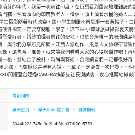
剛萌芽的年代，我第一次前往印度，在街頭看到國家地理雜誌的
舊門牆、包著頭巾的印度教老人、僧侶、頭上頂著水桶的婦人….
小學生攝影隨著時代改變，國小學生制服不再是那一套黃帽子、
有硬性規定一定要穿制服上學了。琉下來-小琉球旅遊攝影夏天
攝影愛好者、婚紗拍攝者前往的聖地，也是台灣唯一的珊瑚礁島
寶，與你們分享所見所聞。江西人像創作、風景人文旅遊研習營作
像，還包含了風景，就來讓我們看看大家的心得與傑作吧！再現時尚與創
樹一格，並結合了設計、時尚與藝術，台灣讀者們一定都很好奇
漫之都、巴黎婚紗巡禮有人說，一輩子一定要去一次巴黎。一個令
ortable SSD閃耀登台經過CAMERA攝影誌社長測試後，衷心推
青朝國際
樂天首頁
樂天Kobo電子書
雜誌期刊
3944b223-745a-3df9-ab3b-b37df20c5753