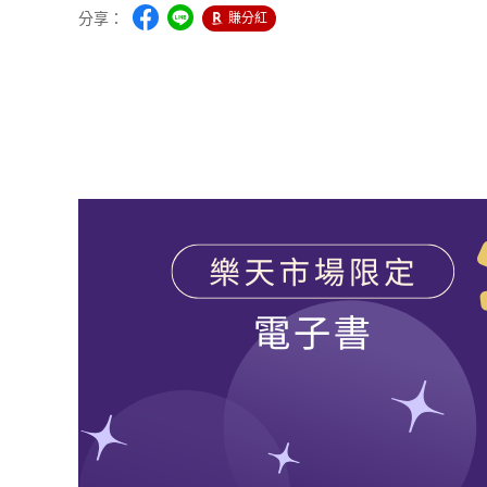
分享：
賺分紅