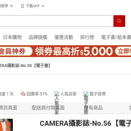
物教學
下載APP
日本購物
品牌旗艦
優惠活動
排行榜
電子書/紙本
ERA攝影誌-No.56【電子書】
速度
1 天
回應率
57%
人氣店家
電子發票
資訊頁面
配送與付款頁面
所有商品
CAMERA攝影誌-No.56【電