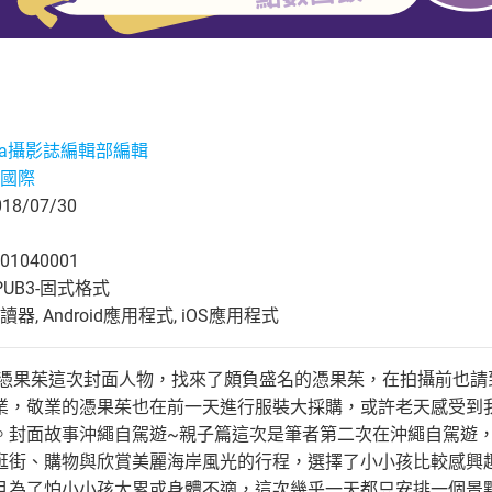
era攝影誌編輯部編輯
國際
8/07/30
01040001
UB3-固式格式
, Android應用程式, iOS應用程式
 憑果茱這次封面人物，找來了頗負盛名的憑果茱，在拍攝前也
業，敬業的憑果茱也在前一天進行服裝大採購，或許老天感受到
。封面故事沖繩自駕遊~親子篇這次是筆者第二次在沖繩自駕遊
逛街、購物與欣賞美麗海岸風光的行程，選擇了小小孩比較感興
且為了怕小小孩太累或身體不適，這次幾乎一天都只安排一個景