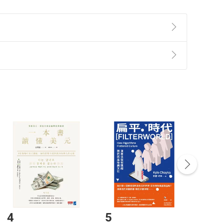
準則
第
2
條第
5
款之規定，「非以有形媒介提供之數位
，不適用消保法第
19
條第
1
項七日內無條件退貨之規
非以有形媒介提供之數位內容，消費者同意若訂購後
付款
方式
完成
訂單
中點選「瀏覽訂單明細」
>
「申請取消訂單
/
退
Payment
Complete
/退貨。
登入帳號，下載書籍後看書
4
5
6