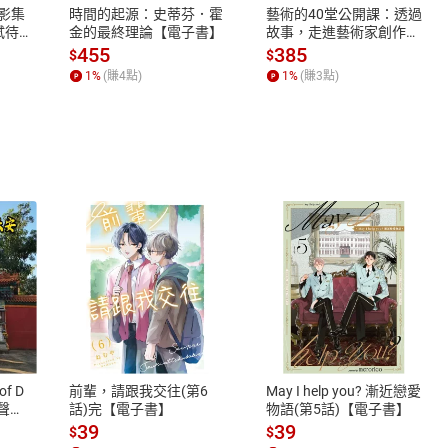
X影集
時間的起源：史蒂芬．霍
藝術的40堂公開課：透過
蓄弒待
金的最終理論【電子書】
故事，走進藝術家創作現
場，看藝術如何誕生、如
455
385
$
$
何形塑人類生活【電子
1
%
(賺
4
點)
1
%
(賺
3
點)
書】
式
退換貨規範
、LINE PAY、AFTEE
本店是否提供消費者保護法七日猶
之權利，遽消費者保護法及通訊交
of D
前輩，請跟我交往(第6
May I help you? 漸近戀愛
除權合理例外情事適用準則，依商
有聲
話)完【電子書】
物語(第5話)【電子書】
質各有不同規定。詳細退換貨說明
39
39
$
$