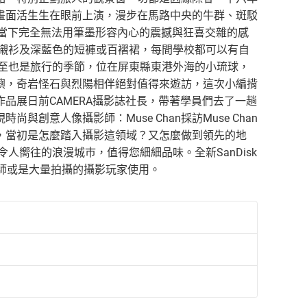
畫面活生生在眼前上演，漫步在馬路中央的牛群、斑駁
.當下完全無法用筆墨形容內心的震撼與狂喜交雜的感
白襯衫及深藍色的短褲或百褶裙，每間學校都可以有自
將至也是旅行的季節，位在屏東縣東港外海的小琉球，
嶼，奇岩怪石與烈陽相伴絕對值得來遊訪，這次小編揹
品展日前CAMERA攝影誌社長，帶著學員們去了一趟
意人像攝影師：Muse Chan採訪Muse Chan
，當初是怎麼踏入攝影這領域？又怎麼做到領先的地
人嚮往的浪漫城巿，值得您細細品味。全新SanDisk
薦給攝影師或是大量拍攝的攝影玩家使用。