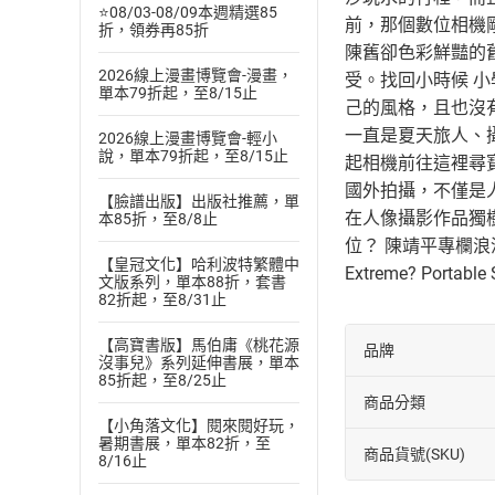
⭐08/03-08/09本週精選85
前，那個數位相機
折，領券再85折
陳舊卻色彩鮮豔的
2026線上漫畫博覽會-漫畫，
受。找回小時候 
單本79折起，至8/15止
己的風格，且也沒
一直是夏天旅人、
2026線上漫畫博覽會-輕小
說，單本79折起，至8/15止
起相機前往這裡尋
國外拍攝，不僅是人
【臉譜出版】出版社推薦，單
在人像攝影作品獨
本85折，至8/8止
位？ 陳靖平專欄浪
【皇冠文化】哈利波特繁體中
Extreme? P
文版系列，單本88折，套書
82折起，至8/31止
【高寶書版】馬伯庸《桃花源
品牌
沒事兒》系列延伸書展，單本
85折起，至8/25止
商品分類
【小角落文化】閱來閱好玩，
暑期書展，單本82折，至
商品貨號(SKU)
8/16止