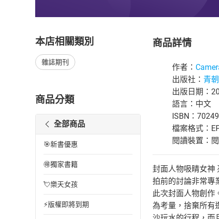
本店相關類別
商品詳情
雜誌期刊
作者：
Cam
出版社：
青朝
出版日期：201
商品分類
語言：中文
ISBN：70249
全部商品
檔案格式：EP
閱讀裝置：閱讀器
🎯新書優惠
🉐獨家書籍
封面人物吸睛女神
拍前的討論非常專
💘樂天女孩
此次封面人物創作
⚡版權即將到期
為考量，捨棄所有
沙玩水的行程，而