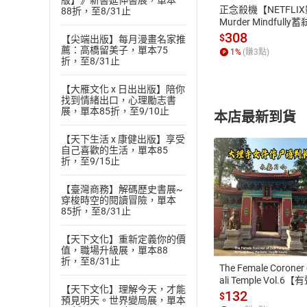
版】》新書延伸書展，單本
正念殺機【NETFLI
88折，至8/31止
Murder Mindfully
發】【電子書】
308
$
【尖端出版】每月漫畫名家推
薦：高橋留美子，單本75
1
%
(賺
3
點)
折，至8/31止
【大雁文化 x 日出出版】陪你
找到情緒出口，心理勵志書
展，單本85折，至9/10止
本店最新到貨
【天下生活 x 康健出版】享受
自己喜歡的生活，單本85
折，至9/15止
【臺灣商務】解碼歷史書展~
穿梭時空的閱讀冒險，單本
付款方
85折，至8/31止
【天下文化】重新定義你的價
ATM轉帳、信用卡
值，職場升級展，單本88
折，至8/31止
The Female Coroner 
ali Temple Vol.6【
【天下文化】理解今天，才能
書】
132
$
預見明天。世界變局展，單本