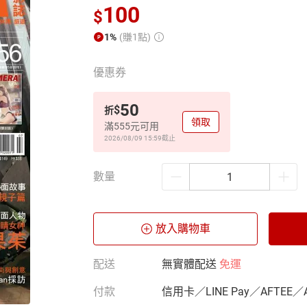
100
$
1%
(賺1點)
優惠券
50
$
折
領取
滿555元可用
2026/08/09 15:59
截止
數量
放入購物車
配送
無實體配送
免運
付款
信用卡／LINE Pay／AFTEE／