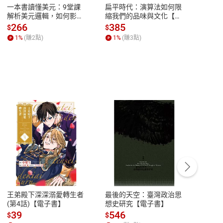
一本書讀懂美元：9堂課
扁平時代：演算法如何限
本物
解析美元邏輯，如何影響
縮我們的品味與文化【電
說，
全球經濟和每個人的投資
子書】
來】
266
385
28
$
$
$
【電子書】
1
%
(賺
2
點)
1
%
(賺
3
點)
1
%
客服資訊
豫期
服務時間：週一到週五 10:00-12:00、
易解
13:00-17:00 (國定假日及例假日休息)
王弟殿下深深溺愛轉生者
最後的天空：臺灣政治思
鬼島
品性
客服電話：0080-1857077
(第4話)【電子書】
想史研究【電子書】
小事
請參
客服信箱：
聯絡店家
39
546
33
$
$
$