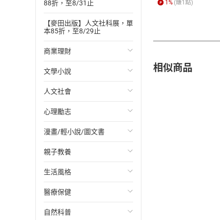
88折，至8/31止
1
%
(賺
1
點)
【麥田出版】人文社科展，單
本85折，至8/29止
商業理財
相似商品
文學小說
投資理財
人文社會
經濟/趨勢
歐美文學
心理勵志
財務/金融
日本文學
國際關係
漫畫/輕小說/圖文書
管理/領導
韓國文學
政治
心靈成長/情緒
親子教養
職場工作術
華文文學
社會科學
人際關係
輕小說
生活風格
成功法
經典文學
台灣/中國歷史
兩性關係
奇幻/科幻
教育現場
醫療保健
行銷/廣告
成長/家庭生活小說
日/韓歷史
心理學
愛情故事
兒童文學/故事
飲食/食譜
自然科普
傳記
懸疑/推理小說
其他歷史/史學
職場/社會寫實
兒童科普/學習
健身/美顏
健康/養生