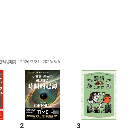
者保護法
第
19
條第
1
項後段
暨
通訊交易解除權合理例外情事適用
供即為完成之線上服務，經消費者事先同意始提供。」 之商品
排名期間：2026/7/31 - 2026/8/6
訂購本店鋪之商品即代表知悉本店鋪所銷售之商品為電子書，屬
取電子書，不得請求退貨退款。
品
放入
購物車
登入
帳號
欲取消訂單或辦理退貨時，請登入樂天市場，並於「我的訂單」
Shopping cart
Login
將依您的申請進行審核，待審核通過後將為您辦理退款事宜。
市場須以整筆訂單為單位進行取消/退貨，恕無法以單支商品取消
如何開始使用？
.選擇閱讀載具
Step2.
2
3