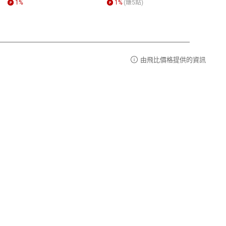
1
%
1
%
(賺
5
點)
1
%
由飛比價格提供的資訊