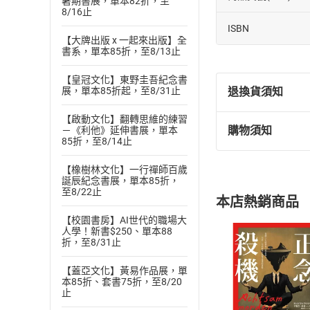
暑期書展，單本82折，至
8/16止
ISBN
【大牌出版 x 一起來出版】全
書系，單本85折，至8/13止
【皇冠文化】東野圭吾紀念書
展，單本85折起，至8/31止
退換貨須知
【啟動文化】翻轉思維的練習
購物須知
－《利他》延伸書展，單本
退換貨規定：
85折，至8/14止
(
一
)
依
消費
【橡樹林文化】一行禪師百歲
內容或一經提
誕辰紀念書展，單本85折，
購書須知
定。
至8/22止
本店熱銷商品
(
二
)
消費者
【校園書房】AI世代的職場大
且已下載
/
存
挑選
商
人學！新書$250、單本88
折，至8/31止
退貨方式：您
Choose
貨」，本店鋪
【蓋亞文化】黃易作品展，單
請注意，樂天
本85折、套書75折，至8/20
購書後，
止