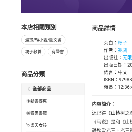
本店相關類別
商品詳情
漫畫/輕小說/圖文書
旁白：
杨子
作者：
兆凯
親子教養
有聲書
出版社：
无限
出版日期：202
語言：中文
商品分類
ISBN：97988
時長：12:36:
全部商品
🎯新書優惠
内容简介：
还记得《山楂树之
🉐獨家書籍
《马说》是和《山
💘樂天女孩
静秋爱老三，老三