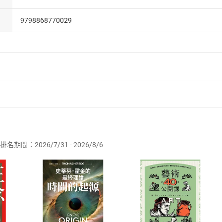
9798868770029
者保護法
第
19
條第
1
項後段
暨
通訊交易解除權合理例外情事適用
供即為完成之線上服務，經消費者事先同意始提供。」 之商品
排名期間：2026/7/31 - 2026/8/6
訂購本店鋪之商品即代表知悉本店鋪所銷售之商品為電子書，屬
取電子書，不得請求退貨退款。
品
放入
購物車
登入
帳號
欲取消訂單或辦理退貨時，請登入樂天市場，並於「我的訂單」
Shopping cart
Login
將依您的申請進行審核，待審核通過後將為您辦理退款事宜。
市場須以整筆訂單為單位進行取消/退貨，恕無法以單支商品取消
如何開始使用？