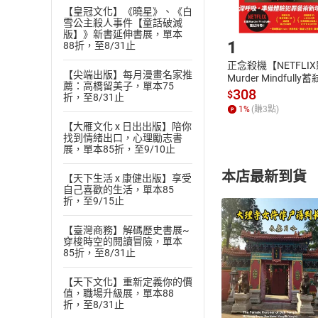
【皇冠文化】《曉星》、《白
Step1
雪公主殺人事件【童話破滅
版】》新書延伸書展，單本
1
88折，至8/31止
正念殺機【NETFLI
【尖端出版】每月漫畫名家推
Murder Mindfully
薦：高橋留美子，單本75
發】【電子書】
308
$
折，至8/31止
1
%
(賺
3
點)
【大雁文化 x 日出出版】陪你
找到情緒出口，心理勵志書
展，單本85折，至9/10止
本店最新到貨
【天下生活 x 康健出版】享受
自己喜歡的生活，單本85
折，至9/15止
【臺灣商務】解碼歷史書展~
穿梭時空的閱讀冒險，單本
85折，至8/31止
付款方
【天下文化】重新定義你的價
值，職場升級展，單本88
折，至8/31止
ATM轉帳、信用卡