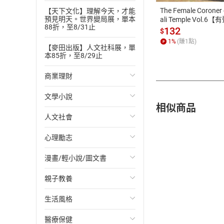
The Female Coroner 
【天下文化】理解今天，才能
預見明天。世界變局展，單本
ali Temple Vol.6【
88折，至8/31止
書】
132
$
1
%
(賺
1
點)
【麥田出版】人文社科展，單
本85折，至8/29止
商業理財
文學小說
投資理財
相似商品
人文社會
經濟/趨勢
歐美文學
心理勵志
財務/金融
日本文學
國際關係
漫畫/輕小說/圖文書
管理/領導
韓國文學
政治
心靈成長/情緒
親子教養
職場工作術
華文文學
社會科學
人際關係
輕小說
生活風格
成功法
經典文學
台灣/中國歷史
兩性關係
奇幻/科幻
教育現場
醫療保健
行銷/廣告
成長/家庭生活小說
日/韓歷史
心理學
愛情故事
兒童文學/故事
飲食/食譜