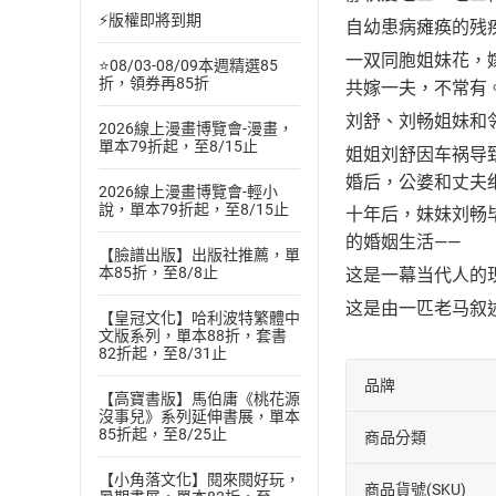
⚡版權即將到期
自幼患病瘫痪的残
一双同胞姐妹花，
⭐08/03-08/09本週精選85
折，領券再85折
共嫁一夫，不常有
刘舒、刘畅姐妹和
2026線上漫畫博覽會-漫畫，
單本79折起，至8/15止
姐姐刘舒因车祸导
婚后，公婆和丈夫
2026線上漫畫博覽會-輕小
說，單本79折起，至8/15止
十年后，妹妹刘畅
的婚姻生活——
【臉譜出版】出版社推薦，單
本85折，至8/8止
这是一幕当代人的
这是由一匹老马叙
【皇冠文化】哈利波特繁體中
文版系列，單本88折，套書
82折起，至8/31止
品牌
【高寶書版】馬伯庸《桃花源
沒事兒》系列延伸書展，單本
85折起，至8/25止
商品分類
【小角落文化】閱來閱好玩，
商品貨號(SKU)