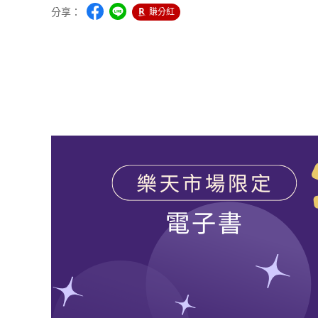
分享：
賺分紅