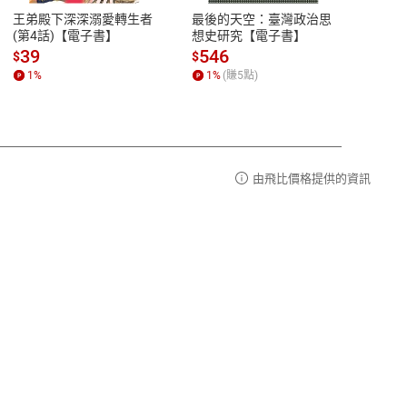
易解
13:00-17:00 (國定假日及例假日休息)
王弟殿下深深溺愛轉生者
最後的天空：臺灣政治思
鬼島
品性
客服電話：0080-1857077
(第4話)【電子書】
想史研究【電子書】
小事
請參
客服信箱：
聯絡店家
39
546
33
$
$
$
1
%
1
%
(賺
5
點)
1
%
由飛比價格提供的資訊