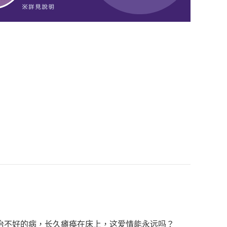
治不好的病，长久瘫痪在床上，这爱情能永远吗？