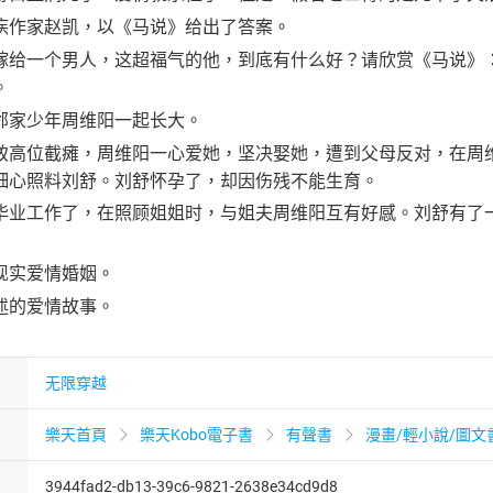
疾作家赵凯，以《马说》给出了答案。
嫁给一个男人，这超福气的他，到底有什么好？请欣赏《马说》
。
邻家少年周维阳一起长大。
致高位截瘫，周维阳一心爱她，坚决娶她，遭到父母反对，在周
细心照料刘舒。刘舒怀孕了，却因伤残不能生育。
毕业工作了，在照顾姐姐时，与姐夫周维阳互有好感。刘舒有了
现实爱情婚姻。
述的爱情故事。
无限穿越
樂天首頁
樂天Kobo電子書
有聲書
漫畫/輕小說/圖文
3944fad2-db13-39c6-9821-2638e34cd9d8