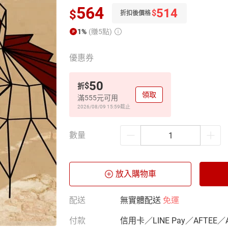
564
514
$
$
折扣後價格
1%
(賺5點)
優惠券
50
$
折
領取
滿555元可用
2026/08/09 15:59
截止
數量
放入購物車
配送
無實體配送
免運
付款
信用卡／LINE Pay／AFTEE／