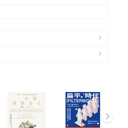
準則
第
2
條第
5
款之規定，「非以有形媒介提供之數位
，不適用消保法第
19
條第
1
項七日內無條件退貨之規
非以有形媒介提供之數位內容，消費者同意若訂購後
付款
方式
完成
訂單
中點選「瀏覽訂單明細」
>
「申請取消訂單
/
退
Payment
Complete
/退貨。