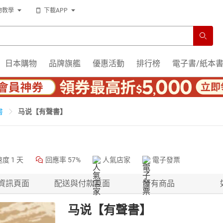
物教學
下載APP
日本購物
品牌旗艦
優惠活動
排行榜
電子書/紙本
马说【有聲書】
書
速度
1 天
回應率
57%
人氣店家
電子發票
資訊頁面
配送與付款頁面
所有商品
马说【有聲書】