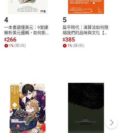
登入帳號，下載書籍後看書
4
5
6
一本書讀懂美元：9堂課
扁平時代：演算法如何限
本物
解析美元邏輯，如何影響
縮我們的品味與文化【電
說，
全球經濟和每個人的投資
子書】
來】
266
385
28
$
$
$
【電子書】
1
%
(賺
2
點)
1
%
(賺
3
點)
1
%
客服資訊
豫期
服務時間：週一到週五 10:00-12:00、