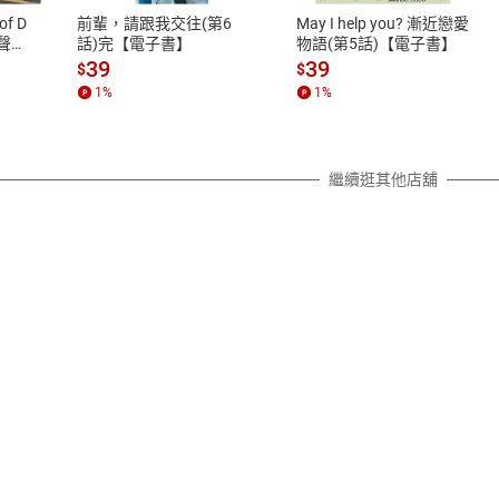
之權利，遽消費者保護法及通訊交
of D
前輩，請跟我交往(第6
May I help you? 漸近戀愛
除權合理例外情事適用準則，依商
有聲
話)完【電子書】
物語(第5話)【電子書】
質各有不同規定。詳細退換貨說明
39
39
$
$
照各商品說明。
1
%
1
%
詳細說明
繼續逛其他店舖