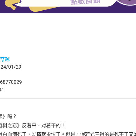
穿越
4/01/29
68770029
41
恋》吗？
楂树之恋》反着来、对着干的！
得白血病死了，爱情就永恒了。但是，假若老三得的是死不了又