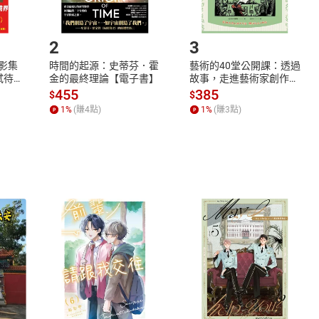
.選擇閱讀載具
Step2.
2
3
X影集
時間的起源：史蒂芬．霍
藝術的40堂公開課：透過
蓄弒待
金的最終理論【電子書】
故事，走進藝術家創作現
場，看藝術如何誕生、如
455
385
$
$
何形塑人類生活【電子
1
%
(賺
4
點)
1
%
(賺
3
點)
書】
式
退換貨規範
、LINE PAY、AFTEE
本店是否提供消費者保護法七日猶