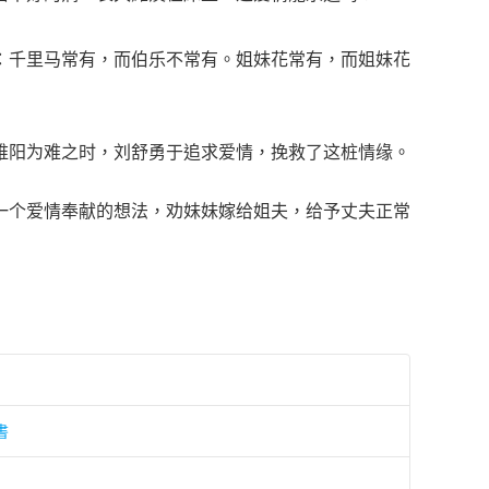
：千里马常有，而伯乐不常有。姐妹花常有，而姐妹花
维阳为难之时，刘舒勇于追求爱情，挽救了这桩情缘。
一个爱情奉献的想法，劝妹妹嫁给姐夫，给予丈夫正常
書