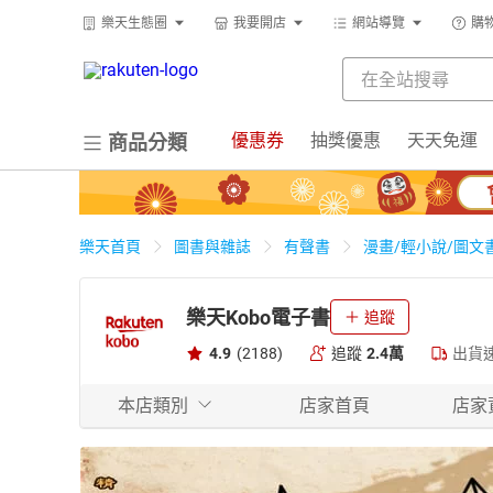
樂天生態圈
我要開店
網站導覽
購
優惠券
抽獎優惠
天天免運
商品分類
樂天首頁
圖書與雜誌
有聲書
漫畫/輕小說/圖文
樂天Kobo電子書
追蹤
4.9
(2188)
追蹤
2.4萬
出貨
本店類別
店家首頁
店家