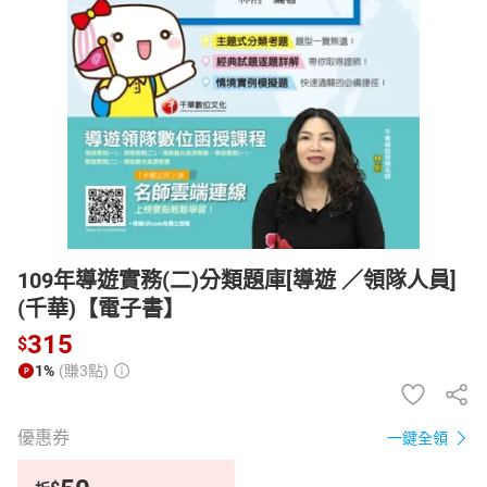
日本購物
電子/紙本書
HOT
109年導遊實務(二)分類題庫[導遊 ／領隊人員]
(千華)【電子書】
315
$
1%
(賺3點)
優惠券
一鍵全領