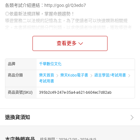
各類考試介紹連結：http://goo.gl/Q3edo7
◎依最新法規詳解，掌握命題趨勢！
導遊實務二以法規的記憶為主，為了使讀者可以快速嫻熟相關規
定。本書將相關試題分門別類，以求使讀者快速過關，獲取導遊考
試證照。
◎主題式試題整合，題型徹底破解！
查看更多
本書蒐羅歷年試題及模擬題庫，依主題分類編寫。並有名師精彩解
析，使讀者輕鬆自修，證照一試到手！因應近年情境實例題趨勢，
書前精編最新命題題型分類解析，並有相關模擬題以供演練。讓您
品牌
千華數位文化
快速掌握破題技巧與命題方式。
商品分類
樂天首頁
樂天Kobo電子書
語言學習/考試用書
◎108 年導遊實務 ( 二 ) 考試試題落點分析
考試用書
108 年的導遊實務 ( 二 ) 考試試題， 與去年相同，已經反映出最新修
正命題大綱之精神，在題目數的部分，亦維持107年的50題， 對於
商品貨號(SKU)
395b2c49-247e-35a4-a621-b604ec7d82ab
應試者而言，相對減輕了不少壓力。
就試題型態而言，大致可以分為數字題、觀念（理解、步驟、程
序）題、主管機關、權限、 定義、法規⋯⋯幾個大類，其中數字題
退換貨須知
型（時間、罰鍰、人數、金額⋯⋯）仍是非常受歡迎的題型。
在觀光行政與法規方面，一如往常般，「發展觀光條例」、「旅行
業管理規則」、「導 遊人員管理規則」、⋯⋯等仍然占了相當比例
本店熱銷商品
排名期間：2026/7/30 - 2026/8/5