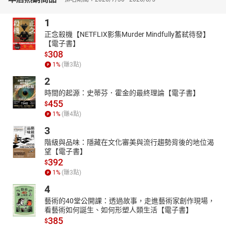
之題分，值得注意的是，「旅館業管理規則」在本年度仍頗受命題
者之青睞。
1
在入出境法規與實務方面，除了「護照條例及其施行細則」、「外
正念殺機【NETFLIX影集Murder Mindfully蓄弒待發】
國護照簽證條例」之外，本年度亦出現有關「落地簽證」、「免簽
【電子書】
證入境待遇」相關考題。
308
$
1
%
(賺
3
點)
在兩岸相關法規方面，本年度試題仍聚焦於「臺灣地區與大陸地區
人民關係條例」及「大陸地區人民來臺從事觀光活動許可辦法」之
2
試題，而「香港澳門關係條例」則配合最新修正命題大綱之精神，
時間的起源：史蒂芬．霍金的最終理論【電子書】
未有題目出現。
455
$
在兩岸關係與大陸政策方面，本年度之「常識性」、「話題性」考
1
%
(賺
4
點)
題則包括：「海峽兩岸經濟合作架構協議（ECFA）貨品貿易早期收
3
穫計畫」、「亞洲基礎設施投資銀行」、「中國大陸片面實施新版
階級與品味：隱藏在文化審美與流行趨勢背後的地位渴
臺灣居民來往大陸通行證」⋯⋯等考題。
望【電子書】
392
$
1
%
(賺
3
點)
4
藝術的40堂公開課：透過故事，走進藝術家創作現場，
看藝術如何誕生、如何形塑人類生活【電子書】
385
$