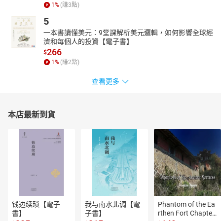
1
%
(賺
3
點)
5
一本書讀懂美元：9堂課解析美元邏輯，如何影響全球經
濟和每個人的投資【電子書】
266
$
1
%
(賺
2
點)
查看更多
本店最新到貨
钱边续琐【電子
我与南水北调【電
Phantom of the Ea
書】
子書】
rthen Fort Chapter