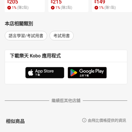
 4【有聲書】
205
215
149
$
$
$
1
%
(賺
2
點)
1
%
(賺
2
點)
1
%
(賺
1
點)
本店相關類別
語言學習/考試用書
考試用書
下載樂天 Kobo 應用程式
繼續逛其他店舖
相似商品
由飛比價格提供的資訊