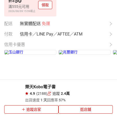
50
$
折
領取
滿555元可用
2026/08/09 15:59
截止
配送
無實體配送
免運
付款
信用卡／LINE Pay／AFTEE／ATM
信用卡優惠
樂天Kobo電子書
4.9
(2188)
追蹤
2.4萬
出貨速度
1 天
回應率
57%
追蹤店家
逛店舖