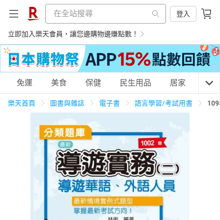
登入
立即加入樂天會員，讓您邊購物邊賺點數！
購物網分類
免運
美食
保健
民生用品
居家
3C
樂天首頁
圖書與雜誌
電子書
語言學習/考試用書
10
天天免運
美食蛋糕
養生保健
民生用品
居家生活
3C家電
運動休閒
親子玩具
女裝
男裝
化妝保養
情趣用品