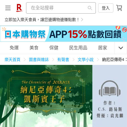
登入
立即加入樂天會員，讓您邊購物邊賺點數！
購物網分類
免運
美食
保健
民生用品
居家
3C
樂天首頁
圖書與雜誌
有聲書
文學小說
納尼亞傳奇4
天天免運
美食蛋糕
養生保健
民生用品
居家生活
3C家電
運動休閒
親子玩具
女裝
男裝
化妝保養
情趣用品