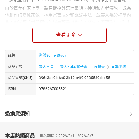
由於童年在家上學，路易斯格外沉迷童話、神話和古老傳說，成為
他創作的靈感來源，擅用寓言成分和諷諭手法，並帶入幾分神學內
涵，而完成了最受歡迎的經典故事《獅子‧女巫‧魔衣櫥》，加上
後續撰寫的六本書，成為一套7本的「納尼亞傳奇系列」，其中的
查看更多
《最後一戰》得到了英國兒童文學最高榮譽的卡內基文學獎。
路易斯於牛津大學深造並開始教授英國文學，1954年被劍橋大學推
選為「中世紀及文藝復興時期英國文學」講座教授，持續至退休為
品牌
尚儀SunnyStudy
止。其著名作品除了「納尼亞傳奇系列」，尚包括《來自寂靜的星
球》（Out of the Silent Planet）、《四種愛》（The Four
商品分類
樂天首頁
樂天Kobo電子書
有聲書
文學小說
Loves）、《夢幻巴士》（The Great Divorce）和《返璞歸真》
（Mere Christianity），另有許多膾炙人口的神學及中世紀文學相關
商品貨號(SKU)
396e3ac9-b6a0-3b10-b4f9-9335589cbd55
論著。
ISBN
9786267005521
*C.S.路易斯與托爾金－－
他們兩位同是牛津大學教授、世界奇幻文學大師，從路易斯的作品
《四種愛》書中就可看出他對友誼深刻的描述；另一件可證明他們
退換貨須知
兩人情誼就是，路易斯1963年即去世，但1973年托爾金過世的訃文
竟是路易斯生前為他寫的，更可證明兩人深厚情誼。
路易斯、托爾金認為兒童都沒有好看的故事可看，於是兩個人約
本店熱銷商品
定，托爾金寫關於時間旅行的神話故事，路易斯寫關於空間旅行的
排名期間：2026/8/1 - 2026/8/7