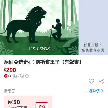
日本購物
電子/紙本書
HOT
納尼亞傳奇4：凱斯賓王子【有聲書】
290
$
1%
(賺2點)
優惠券
一鍵全領
50
$
折
領取
滿555元可用