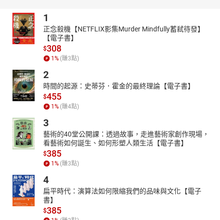
神話故事。因此可以說沒有托爾金就沒有《納尼亞》，同樣沒有路
1
易斯就沒有《魔戒》。
*C.S.路易斯與愛情－－
正念殺機【NETFLIX影集Murder Mindfully蓄弒待發】
【電子書】
獨身半輩子的他在六十歲那一年遇到了此生的摯愛，他們是彼此的
308
$
朋友、情人、親人，也是同舟共濟的戰友、信實的同志，但兩年後
1
%
(賺
3
點)
卻與所愛天人永隔，這份失去為他帶來無窮苦痛，也將愛人寫進了
作品當中。
2
*C.S.路易斯與納尼亞－－
時間的起源：史蒂芬．霍金的最終理論【電子書】
455
一九五O年發表奇幻小說《獅子、女巫、魔衣櫥》，立刻風行一時，
$
接著他在六年間又以故事中的納尼亞王國為主題，完成六部作品，
1
%
(賺
4
點)
組成奇幻文學巨著《納尼亞傳奇》。這套奇幻故事風糜全球半世紀
3
以上，足足證明每一個人的心底都存在著一個幻想世界。其中的
藝術的40堂公開課：透過故事，走進藝術家創作現場，
《最後一戰》一書，為他贏得英國兒童文學的最高榮譽「卡尼基文
看藝術如何誕生、如何形塑人類生活【電子書】
學獎」。
385
$
【朗讀者簡介】
1
%
(賺
3
點)
袁光麟，曾經榮獲八座廣播金鐘獎，從事幕後配音工作將近四十
4
年，一直為許多知名影集和角色發聲代言，期間並於多所大學院校
扁平時代：演算法如何限縮我們的品味與文化【電子
及專業機構擔任教職，享有「聲音魔法師」的美譽，現為尚儀數位
書】
學習有限公司的聲音總監，目前正積極協助建立有聲書錄製的平台
385
$
與機制，亦為培育後起之秀而奉獻心力。