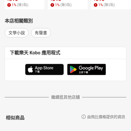
亞傳奇》全套七冊是C.S.路易斯寫給每一位讀者認識自我的最佳成
1
%
(賺
3
點)
1
%
(賺
3
點)
1
%
(賺
3
點)
長禮物《哈利波特》的作者JK羅琳在記錄片中曾表示，自己寫書的
靈感來自C.S.路易斯的《納尼亞傳奇》！
本店相關類別
《納尼亞傳奇》(The Chronicles of Narnia)是包含七個故事的一套奇
幻小說，由英國作家C.S.路易斯於1950年代創作，直到現在都深受
文學小說
有聲書
全球讀者喜愛，原著銷售超過一億冊，被視為奇幻文學及兒童文學
的重要里程碑。本有聲書系列由獲得八座金鐘獎的配音大師袁光麟
老師全程錄製，跟著譯者鄧嘉宛的生動文筆、以及尚儀有聲製播暨
下載樂天 Kobo 應用程式
發行中心精心製作的音效音樂，活靈活現說出了納尼亞的精彩魔
幻、冒險精神、以及信念與勇氣之美，讓聽者神遊納尼亞，走入全
新的世界。
【尚儀有聲製播暨發行中心介紹】
尚儀有聲製播暨發行中心(簡稱尚儀有聲製播中心)是專業的有聲出版
品製作與發行單位，由獲得八座金鐘獎的配音大師袁光麟先生擔任
聲音總監。除專業的製作團隊，發行範圍更是遍及所有華人有聲通
繼續逛其他店舖
路，包括有聲書平台、音樂串流平台；個人市場與公播市場。不論
您是內容擁有者或配音員，都歡迎您洽詢、合作。
【目錄】
相似商品
由飛比價格提供的資訊
書籍介紹
第一章 小島