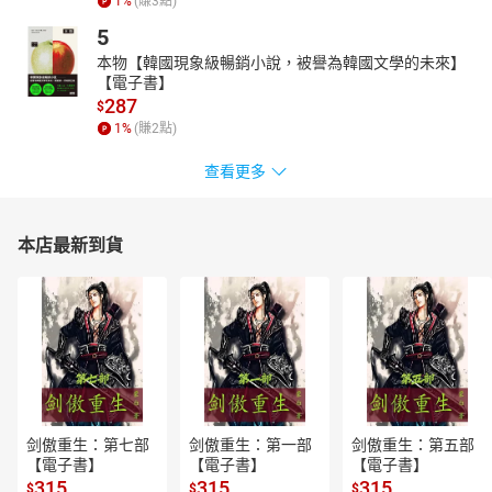
1
%
(賺
3
點)
【中文譯者簡介】
5
鄧嘉宛，台灣知名暢銷翻譯家，英國新堡大學社會語言學碩士，以
本物【韓國現象級暢銷小說，被譽為韓國文學的未來】
翻譯·托爾金的作品如《魔戒》、《精靈寶鑽》、《胡林的子女》、
【電子書】
《貝倫與露西恩》、《剛多林的陷落》聞名，同時也譯有《納尼亞
287
$
傳奇》、《飢餓遊戲三部曲》等多部文學書籍。
1
%
(賺
2
點)
【書籍簡介】
查看更多
前一分鐘，彼得、蘇珊、愛德蒙和露西還坐在火車站月台上，但下
一分鐘，他們卻被拉回納尼亞……這四個孩子被召喚，前來幫助凱斯
賓王子對抗泰爾馬大軍、邪惡的米拉茲國王，挽救瀕臨毀滅的納尼
本店最新到貨
亞王國……
有一個叫做納尼亞的神奇國度。在那裡，動物和人類平等相處，龍
和馬在頭頂飛翔。在這片土地上，狩獵隊騎著海馬，銀蘋果可以恢
復健康。主角們通過各種奇妙方法進入奇幻世界納尼亞王國。他們
通過英勇的冒險，與女巫鬥智鬥勇來拯救納尼亞的人們。書裡有會
說人話的動物巨人、半人馬、巨龍、樹精、地精和人魚等，有善良
的半羊人和小矮人，還有偉大的獅王阿斯蘭。在它們的幫助下，主
角們一次次戰勝邪惡，保衛了這個神奇而充滿歡樂的國度。
剑傲重生：第七部
剑傲重生：第一部
剑傲重生：第五部
全球狂銷1.2憶冊全球電影票房保證全球譯本超過《魔戒》被翻譯近
【電子書】
【電子書】
【電子書】
50 種語言偉大奇幻文學的源頭大人小孩百看不厭的魔法傳奇《納尼
315
315
315
$
$
$