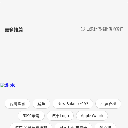
第二章 古老的藏寶庫
第三章 紅髮矮人
第四章 矮人講述凱斯賓王子的故事
更多推薦
由飛比價格提供的資訊
第五章 凱斯賓的山中歷險
第六章 躲起來生活的百姓
第七章 古納尼亞危險了
第八章 離開小島
第九章 露西所見
第十章 獅子歸來
第十一章 獅子怒吼了
第十二章 魔法與復仇
第十三章 由最高王坐鎮指揮
第十四章 大家都很忙
台灣蜂蜜
鯖魚
New Balance 992
抽屜衣櫃
第十五章 阿斯蘭豎立一道天門
5090筆電
汽車Logo
Apple Watch
純在 芭樂檸檬綠茶
MagSafe充電器
餐桌燈