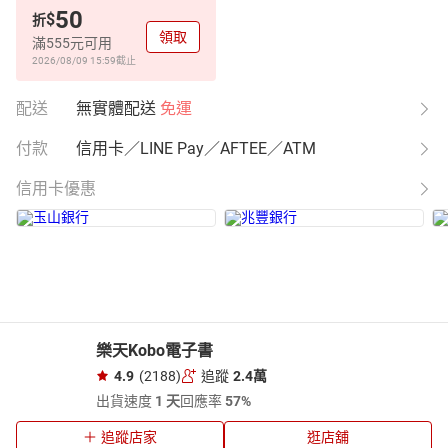
50
$
折
領取
滿555元可用
2026/08/09 15:59
截止
配送
無實體配送
免運
付款
信用卡／LINE Pay／AFTEE／ATM
信用卡優惠
樂天Kobo電子書
4.9
(2188)
追蹤
2.4萬
出貨速度
1 天
回應率
57%
追蹤店家
逛店舖