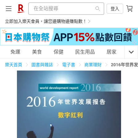
登入
立即加入樂天會員，讓您邊購物邊賺點數！
購物網分類
免運
美食
保健
民生用品
居家
3C
樂天首頁
圖書與雜誌
電子書
商業理財
2016年世界
天天免運
美食蛋糕
養生保健
民生用品
居家生活
3C家電
運動休閒
親子玩具
女裝
男裝
化妝保養
情趣用品