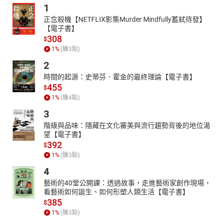
1
正念殺機【NETFLIX影集Murder Mindfully蓄弒待發】
【電子書】
308
$
1
%
(賺
3
點)
2
時間的起源：史蒂芬．霍金的最終理論【電子書】
455
$
1
%
(賺
4
點)
3
階級與品味：隱藏在文化審美與流行趨勢背後的地位渴
望【電子書】
392
$
1
%
(賺
3
點)
4
藝術的40堂公開課：透過故事，走進藝術家創作現場，
看藝術如何誕生、如何形塑人類生活【電子書】
385
$
1
%
(賺
3
點)