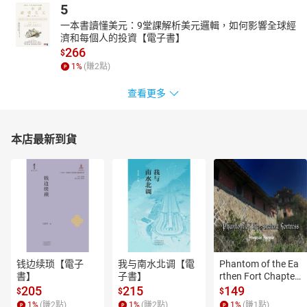
5
一本書讀懂美元：9堂課解析美元邏輯，如何影響全球經
濟和每個人的投資【電子書】
266
$
1
%
(賺
2
點)
查看更多
本店最新到貨
钱边续琐【電子
我与南水北调【電
Phantom of the Ea
書】
子書】
rthen Fort Chapter
 4【有聲書】
205
215
149
$
$
$
1
%
(賺
2
點)
1
%
(賺
2
點)
1
%
(賺
1
點)