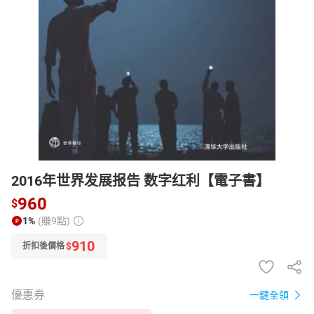
日本購物
電子/紙本書
HOT
2016年世界发展报告 数字红利【電子書】
960
$
1%
(賺9點)
910
$
折扣後價格
優惠券
一鍵全領