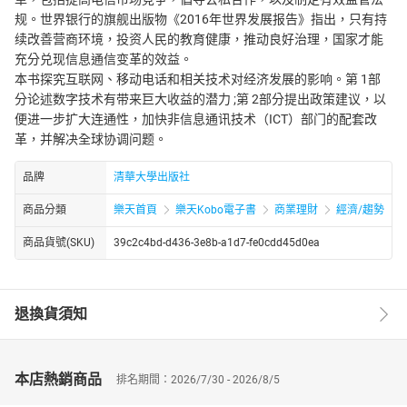
规。世界银行的旗舰出版物《2016年世界发展报告》指出，只有持
续改善营商环境，投资人民的教育健康，推动良好治理，国家才能
充分兑现信息通信变革的效益。
本书探究互联网、移动电话和相关技术对经济发展的影响。第 1部
分论述数字技术有带来巨大收益的潜力 ;第 2部分提出政策建议，以
便进一步扩大连通性，加快非信息通讯技术（ICT）部门的配套改
革，并解决全球协调问题。
品牌
清華大學出版社
商品分類
樂天首頁
樂天Kobo電子書
商業理財
經濟/趨勢
商品貨號(SKU)
39c2c4bd-d436-3e8b-a1d7-fe0cdd45d0ea
退換貨須知
本店熱銷商品
排名期間：2026/7/30 - 2026/8/5