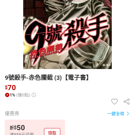
日本購物
電子/紙本書
HOT
9號殺手-赤色攔截 (3)【電子書】
70
$
1%
(賺0點)
優惠券
一鍵全領
50
$
折
領取
滿555元可用