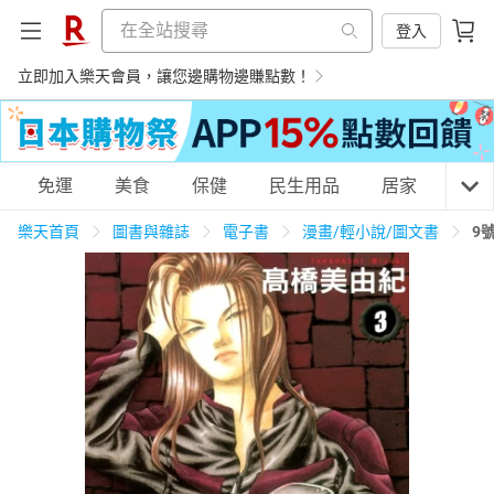
登入
立即加入樂天會員，讓您邊購物邊賺點數！
購物網分類
免運
美食
保健
民生用品
居家
3C
樂天首頁
圖書與雜誌
電子書
漫畫/輕小說/圖文書
9
天天免運
美食蛋糕
養生保健
民生用品
居家生活
3C家電
運動休閒
親子玩具
女裝
男裝
化妝保養
情趣用品