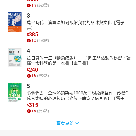
1
%
(賺
3
點)
3
扁平時代：演算法如何限縮我們的品味與文化【電子
書】
385
$
1
%
(賺
3
點)
4
蛋白質的一生（暢銷改版）──了解生命活動的秘密，讀
懂生命科學的第一本書【電子書】
240
$
1
%
(賺
2
點)
5
隨他們去：全球熱銷突破1000萬冊現象級巨作！改變千
萬人命運的心理技巧【附放下執念明信片圖】【電子
書】
315
$
1
%
(賺
3
點)
查看更多