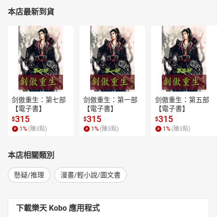
本店最新到貨
剑傲重生：第七部
剑傲重生：第一部
剑傲重生：第五部
【電子書】
【電子書】
【電子書】
315
315
315
$
$
$
1
%
(賺
3
點)
1
%
(賺
3
點)
1
%
(賺
3
點)
本店相關類別
懸疑/推理
漫畫/輕小說/圖文書
下載樂天 Kobo 應用程式