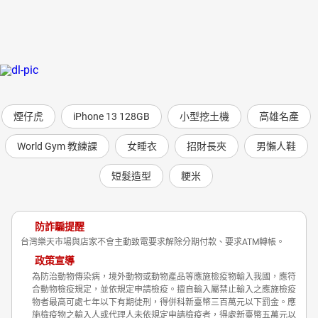
煙仔虎
iPhone 13 128GB
小型挖土機
高雄名產
World Gym 教練課
女睡衣
招財長夾
男懶人鞋
短髮造型
粳米
防詐騙提醒
台灣樂天市場與店家不會主動致電要求解除分期付款、要求ATM轉帳。
政策宣導
為防治動物傳染病，境外動物或動物產品等應施檢疫物輸入我國，應符
合動物檢疫規定，並依規定申請檢疫。擅自輸入屬禁止輸入之應施檢疫
物者最高可處七年以下有期徒刑，得併科新臺幣三百萬元以下罰金。應
施檢疫物之輸入人或代理人未依規定申請檢疫者，得處新臺幣五萬元以