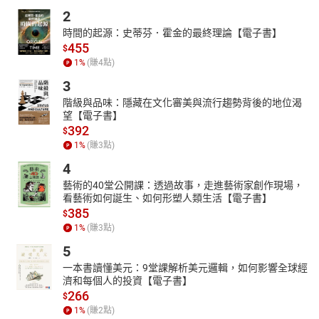
2
時間的起源：史蒂芬．霍金的最終理論【電子書】
455
$
1
%
(賺
4
點)
3
階級與品味：隱藏在文化審美與流行趨勢背後的地位渴
望【電子書】
392
$
1
%
(賺
3
點)
4
藝術的40堂公開課：透過故事，走進藝術家創作現場，
看藝術如何誕生、如何形塑人類生活【電子書】
385
$
1
%
(賺
3
點)
5
一本書讀懂美元：9堂課解析美元邏輯，如何影響全球經
濟和每個人的投資【電子書】
266
$
1
%
(賺
2
點)