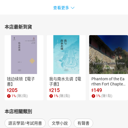
查看更多
本店最新到貨
钱边续琐【電子
我与南水北调【電
Phantom of the Ea
書】
子書】
rthen Fort Chapter
 4【有聲書】
205
215
149
$
$
$
1
%
(賺
2
點)
1
%
(賺
2
點)
1
%
(賺
1
點)
本店相關類別
語言學習/考試用書
文學小說
有聲書