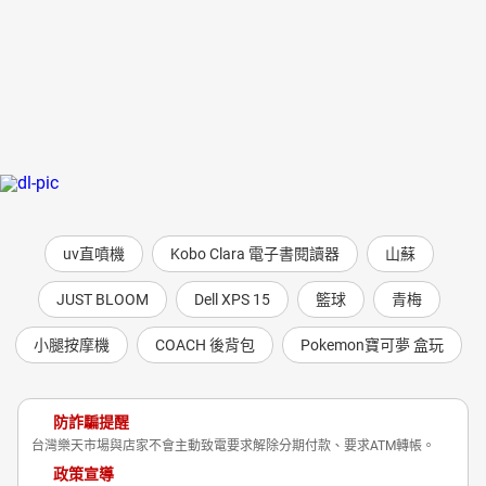
uv直噴機
Kobo Clara 電子書閱讀器
山蘇
JUST BLOOM
Dell XPS 15
籃球
青梅
小腿按摩機
COACH 後背包
Pokemon寶可夢 盒玩
防詐騙提醒
台灣樂天市場與店家不會主動致電要求解除分期付款、要求ATM轉帳。
政策宣導