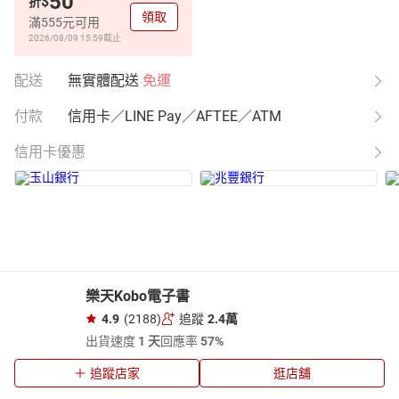
50
$
折
領取
滿555元可用
2026/08/09 15:59
截止
配送
無實體配送
免運
付款
信用卡／LINE Pay／AFTEE／ATM
信用卡優惠
樂天Kobo電子書
4.9
(2188)
追蹤
2.4萬
出貨速度
1 天
回應率
57%
追蹤店家
逛店舖