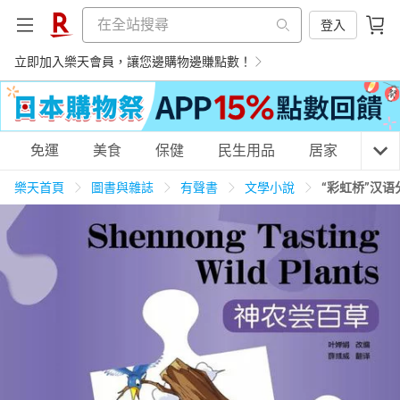
登入
立即加入樂天會員，讓您邊購物邊賺點數！
購物網分類
免運
美食
保健
民生用品
居家
3C
樂天首頁
圖書與雜誌
有聲書
文學小說
“彩虹桥”汉
天天免運
美食蛋糕
養生保健
民生用品
居家生活
3C家電
運動休閒
親子玩具
女裝
男裝
化妝保養
情趣用品