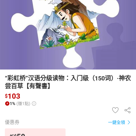
日本購物
電子/紙本書
HOT
“彩虹桥”汉语分级读物：入门级（150词）·神农
尝百草【有聲書】
103
$
1%
(賺1點)
優惠券
一鍵全領