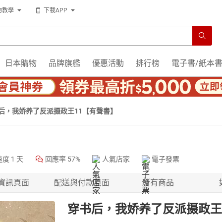
物教學
下載APP
日本購物
品牌旗艦
優惠活動
排行榜
電子書/紙本
后，我娇养了反派摄政王11【有聲書】
速度
1 天
回應率
57%
人氣店家
電子發票
資訊頁面
配送與付款頁面
所有商品
穿书后，我娇养了反派摄政王