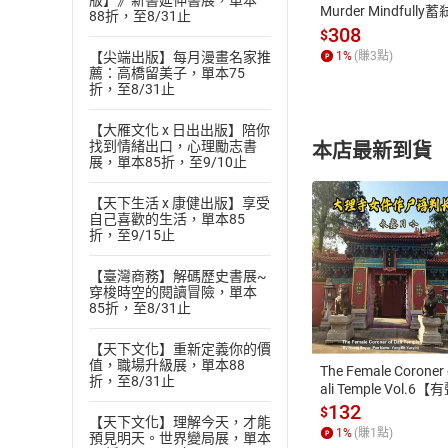
版】》新書延伸書展，單本
Murder Mindfully
88折，至8/31止
發】【電子書】
308
$
1
%
(賺
3
點)
【尖端出版】每月漫畫名家推
薦：高橋留美子，單本75
折，至8/31止
【大雁文化 x 日出出版】陪你
找到情緒出口，心理勵志書
本店最新到貨
展，單本85折，至9/10止
【天下生活 x 康健出版】享受
自己喜歡的生活，單本85
折，至9/15止
【臺灣商務】解碼歷史書展~
付款方
穿梭時空的閱讀冒險，單本
85折，至8/31止
ATM轉帳、信用卡
【天下文化】重新定義你的價
值，職場升級展，單本88
The Female Coroner 
折，至8/31止
ali Temple Vol.6【
書】
132
$
【天下文化】理解今天，才能
1
%
(賺
1
點)
預見明天。世界變局展，單本