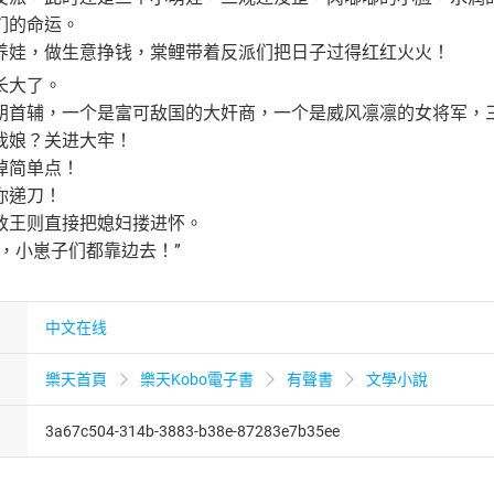
们的命运。
养娃，做生意挣钱，棠鲤带着反派们把日子过得红红火火！
长大了。
朝首辅，一个是富可敌国的大奸商，一个是威风凛凛的女将军，
我娘？关进大牢！
掉简单点！
你递刀！
政王则直接把媳妇搂进怀。
，小崽子们都靠边去！”
中文在线
樂天首頁
樂天Kobo電子書
有聲書
文學小說
3a67c504-314b-3883-b38e-87283e7b35ee