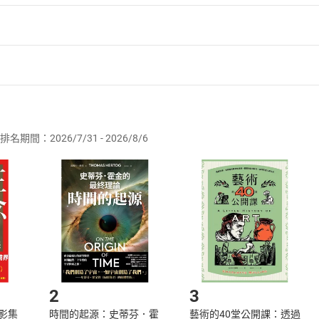
者保護法
第
19
條第
1
項後段
暨
通訊交易解除權合理例外情事適用
供即為完成之線上服務，經消費者事先同意始提供。」 之商品
排名期間：2026/7/31 - 2026/8/6
訂購本店鋪之商品即代表知悉本店鋪所銷售之商品為電子書，屬
取電子書，不得請求退貨退款。
品
放入
購物車
登入
帳號
欲取消訂單或辦理退貨時，請登入樂天市場，並於「我的訂單」
Shopping cart
Login
將依您的申請進行審核，待審核通過後將為您辦理退款事宜。
市場須以整筆訂單為單位進行取消/退貨，恕無法以單支商品取消
如何開始使用？
.選擇閱讀載具
Step2.
2
3
X影集
時間的起源：史蒂芬．霍
藝術的40堂公開課：透過