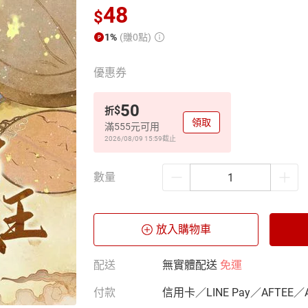
48
$
1%
(賺0點)
優惠券
50
$
折
領取
滿555元可用
2026/08/09 15:59
截止
數量
放入購物車
配送
無實體配送
免運
付款
信用卡／LINE Pay／AFTEE／