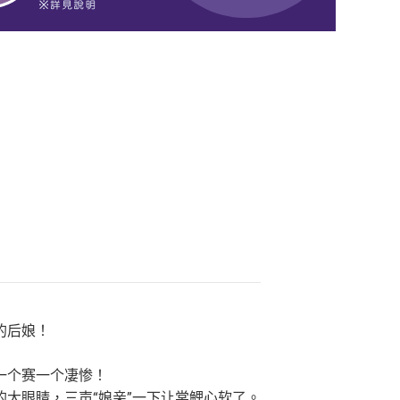
的后娘！
一个赛一个凄惨！
大眼睛，三声“娘亲”一下让棠鲤心软了。