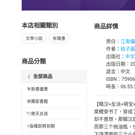
本店相關類別
商品詳情
文學小說
有聲書
旁白：
江南偏
作者：
桔子面
出版社：
中文
商品分類
出版日期：202
語言：中文
全部商品
ISBN：75906
時長：06:55:
🎯新書優惠
🉐獨家書籍
【糙汉+反派+萌宝
棠鲤穿书了，穿成
💘樂天女孩
却不曾想，那糙汉
⚡版權即將到期
而那三个拖油瓶，
下场凄惨的三个小