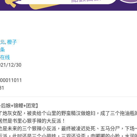
北
,
橙子
条
在线
1/12/30
00011011
31
+后娘+锦鲤+团宠】
了炮灰女配，被卖给个山里的野蛮糙汉做媳妇，成了三个拖油瓶
居然是书里心狠手辣的大反派！
也是未来的三个狠辣小反派，最终被凌迟处死、五马分尸，下场
反派，此时还是三个小萌娃，三观还没歪，肉嘟嘟的小脸，水润的