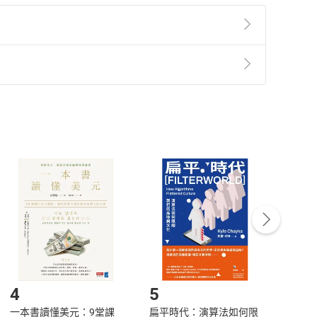
準則
第
2
條第
5
款之規定，「非以有形媒介提供之數位
，不適用消保法第
19
條第
1
項七日內無條件退貨之規
非以有形媒介提供之數位內容，消費者同意若訂購後
付款
方式
完成
訂單
中點選「瀏覽訂單明細」
>
「申請取消訂單
/
退
Payment
Complete
/退貨。
登入帳號，下載書籍後看書
4
5
6
一本書讀懂美元：9堂課
扁平時代：演算法如何限
本物