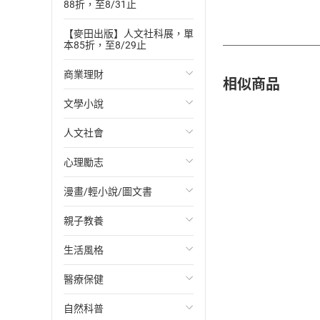
88折，至8/31止
【麥田出版】人文社科展，單
本85折，至8/29止
商業理財
相似商品
文學小說
投資理財
人文社會
經濟/趨勢
歐美文學
心理勵志
財務/金融
日本文學
國際關係
漫畫/輕小說/圖文書
管理/領導
韓國文學
政治
心靈成長/情緒
親子教養
職場工作術
華文文學
社會科學
人際關係
輕小說
生活風格
成功法
經典文學
台灣/中國歷史
兩性關係
奇幻/科幻
教育現場
醫療保健
行銷/廣告
成長/家庭生活小說
日/韓歷史
心理學
愛情故事
兒童文學/故事
飲食/食譜
自然科普
傳記
懸疑/推理小說
其他歷史/史學
職場/社會寫實
兒童科普/學習
健身/美顏
健康/養生