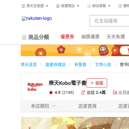
樂天生態圈
我要開店
網站導覽
購
優惠券
抽獎優惠
天天免運
商品分類
穿书
樂天首頁
圖書與雜誌
有聲書
文學小說
樂天Kobo電子書
追蹤
4.9
(2188)
追蹤
2.4萬
出貨
本店類別
店家首頁
店家