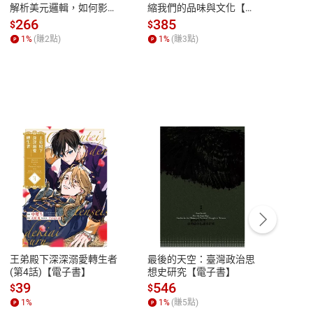
解析美元邏輯，如何影響
縮我們的品味與文化【電
說，
全球經濟和每個人的投資
子書】
來】
266
385
28
$
$
$
【電子書】
1
%
(賺
2
點)
1
%
(賺
3
點)
1
%
客服資訊
豫期
服務時間：週一到週五 10:00-12:00、
易解
13:00-17:00 (國定假日及例假日休息)
王弟殿下深深溺愛轉生者
最後的天空：臺灣政治思
鬼島
品性
客服電話：0080-1857077
(第4話)【電子書】
想史研究【電子書】
小事
請參
客服信箱：
聯絡店家
39
546
33
$
$
$
1
%
1
%
(賺
5
點)
1
%