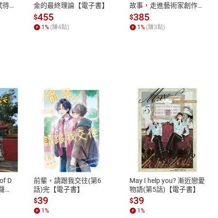
蓄弒待
金的最終理論【電子書】
故事，走進藝術家創作現
場，看藝術如何誕生、如
455
385
$
$
何形塑人類生活【電子
1
%
(賺
4
點)
1
%
(賺
3
點)
書】
式
退換貨規範
、LINE PAY、AFTEE
本店是否提供消費者保護法七日猶
之權利，遽消費者保護法及通訊交
of D
前輩，請跟我交往(第6
May I help you? 漸近戀愛
除權合理例外情事適用準則，依商
有聲
話)完【電子書】
物語(第5話)【電子書】
質各有不同規定。詳細退換貨說明
39
39
$
$
照各商品說明。
1
%
1
%