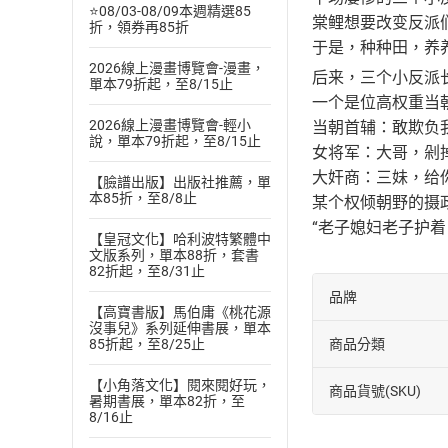
⭐08/03-08/09本週精選85
棠鲤想要改变反派
折，領券再85折
于是，种种田，养
2026線上漫畫博覽會-漫畫，
后来，三个小反派
單本79折起，至8/15止
一个是位高权重当
2026線上漫畫博覽會-輕小
当朝首辅：敢欺负
說，單本79折起，至8/15止
女将军：大哥，剁
大奸商：三妹，给
【臉譜出版】出版社推薦，單
本85折，至8/8止
某个权倾朝野的摄
“老子媳妇老子护着
【皇冠文化】哈利波特繁體中
文版系列，單本88折，套書
82折起，至8/31止
品牌
【高寶書版】馬伯庸《桃花源
沒事兒》系列延伸書展，單本
商品分類
85折起，至8/25止
【小角落文化】閱來閱好玩，
商品貨號(SKU)
暑期書展，單本82折，至
8/16止