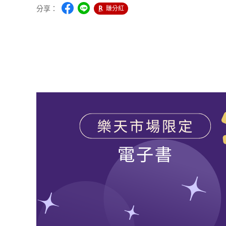
分享：
賺分紅