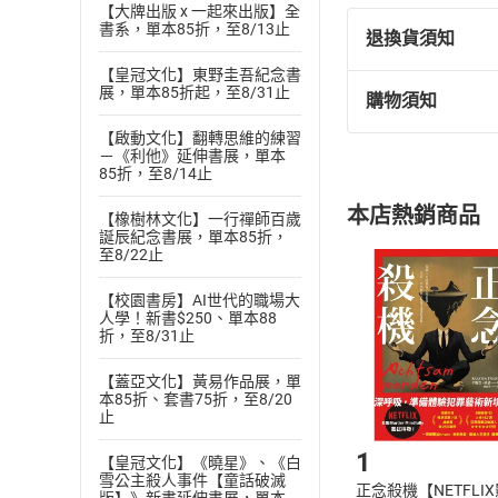
【大牌出版 x 一起來出版】全
書系，單本85折，至8/13止
退換貨須知
【皇冠文化】東野圭吾紀念書
展，單本85折起，至8/31止
購物須知
退換貨規定：
(
一
)
依
消費
【啟動文化】翻轉思維的練習
－《利他》延伸書展，單本
內容或一經提
85折，至8/14止
購書須知
定。
本店熱銷商品
【橡樹林文化】一行禪師百歲
(
二
)
消費者
誕辰紀念書展，單本85折，
且已下載
/
存
至8/22止
挑選
商
退貨方式：您
Choose
【校園書房】AI世代的職場大
貨」，本店鋪
人學！新書$250、單本88
折，至8/31止
請注意，樂天
購書後，
【蓋亞文化】黃易作品展，單
本85折、套書75折，至8/20
止
Step1
1
【皇冠文化】《曉星》、《白
雪公主殺人事件【童話破滅
正念殺機【NETFLI