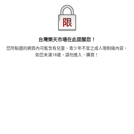
1
正念殺機【NETFLIX影集Murder Mindfully蓄弒待發】
【電子書】
308
$
1
%
(賺
3
點)
台灣樂天市場在此提醒您！
2
時間的起源：史蒂芬．霍金的最終理論【電子書】
您所點選的網頁內可能含有兒童、青少年不宜之成人限制級內容，
455
如您未滿18歲，請勿進入、購買！
$
1
%
(賺
4
點)
3
階級與品味：隱藏在文化審美與流行趨勢背後的地位渴
望【電子書】
392
$
1
%
(賺
3
點)
4
藝術的40堂公開課：透過故事，走進藝術家創作現場，
看藝術如何誕生、如何形塑人類生活【電子書】
385
$
1
%
(賺
3
點)