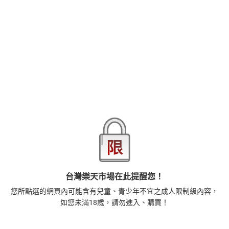
品牌
台灣東販
商品分類
樂天首頁
樂天Kobo電子書
2026線上漫畫博覽會-漫畫，單本79折起，至8/15止
商品貨號(SKU)
3afab472-5126-3fca-a6a0-bd768400dfc2
退換貨須知
本店熱銷商品
排名期間：2026/7/30 - 2026/8/5
1
台灣樂天市場在此提醒您！
正念殺機【NETFLIX影集Murder Mindfully蓄弒待發】
【電子書】
您所點選的網頁內可能含有兒童、青少年不宜之成人限制級內容，
308
$
如您未滿18歲，請勿進入、購買！
1
%
(賺
3
點)
2