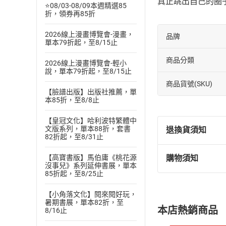
真正跳出自己的圈
⭐08/03-08/09本週精選85
折，領券再85折
2026線上漫畫博覽會-漫畫，
品牌
單本79折起，至8/15止
商品分類
2026線上漫畫博覽會-輕小
說，單本79折起，至8/15止
商品貨號(SKU)
【臉譜出版】出版社推薦，單
本85折，至8/8止
【皇冠文化】哈利波特繁體中
文版系列，單本88折，套書
退換貨須知
82折起，至8/31止
【高寶書版】馬伯庸《桃花源
購物須知
退換貨規定：
沒事兒》系列延伸書展，單本
85折起，至8/25止
(
一
)
依
消費
內容或一經提
【小角落文化】閱來閱好玩，
購書須知
定。
暑期書展，單本82折，至
本店熱銷商品
8/16止
(
二
)
消費者
且已下載
/
存