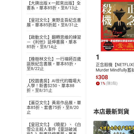
挑選
商
【大牌出版 x 一起來出版】全
書系，單本85折，至8/13止
退貨方式：您
Choose
貨」，本店鋪
【皇冠文化】東野圭吾紀念書
請注意，樂天
展，單本85折起，至8/31止
購書後，
【啟動文化】翻轉思維的練習
－《利他》延伸書展，單本
Step1
85折，至8/14止
1
【橡樹林文化】一行禪師百歲
誕辰紀念書展，單本85折，
正念殺機【NETFLI
至8/22止
Murder Mindfully
發】【電子書】
308
$
【校園書房】AI世代的職場大
1
%
(賺
3
點)
人學！新書$250、單本88
折，至8/31止
【蓋亞文化】黃易作品展，單
本85折、套書75折，至8/20
本店最新到貨
止
【皇冠文化】《曉星》、《白
雪公主殺人事件【童話破滅