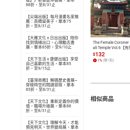
版】》新書延伸書展，單本
88折，至8/31止
【尖端出版】每月漫畫名家推
付款方
薦：高橋留美子，單本75
折，至8/31止
ATM轉帳、信用卡
【大雁文化 x 日出出版】陪你
The Female Coroner 
找到情緒出口，心理勵志書
展，單本85折，至9/10止
ali Temple Vol.6【
書】
132
$
【天下生活 x 康健出版】享受
1
%
(賺
1
點)
自己喜歡的生活，單本85
折，至9/15止
【臺灣商務】解碼歷史書展~
穿梭時空的閱讀冒險，單本
85折，至8/31止
相似商品
【天下文化】重新定義你的價
值，職場升級展，單本88
折，至8/31止
【天下文化】理解今天，才能
預見明天。世界變局展，單本