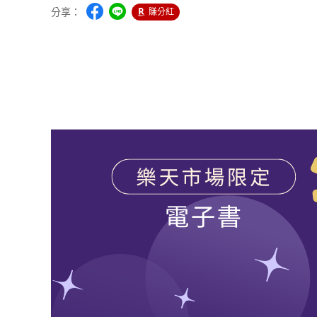
分享：
賺分紅