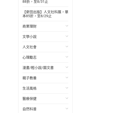
88折，至8/31止
【麥田出版】人文社科展，單
本85折，至8/29止
商業理財
文學小說
投資理財
人文社會
經濟/趨勢
歐美文學
心理勵志
財務/金融
日本文學
國際關係
漫畫/輕小說/圖文書
管理/領導
韓國文學
政治
心靈成長/情緒
親子教養
職場工作術
華文文學
社會科學
人際關係
輕小說
生活風格
成功法
經典文學
台灣/中國歷史
兩性關係
奇幻/科幻
教育現場
醫療保健
行銷/廣告
成長/家庭生活小說
日/韓歷史
心理學
愛情故事
兒童文學/故事
飲食/食譜
自然科普
傳記
懸疑/推理小說
其他歷史/史學
職場/社會寫實
兒童科普/學習
健身/美顏
健康/養生