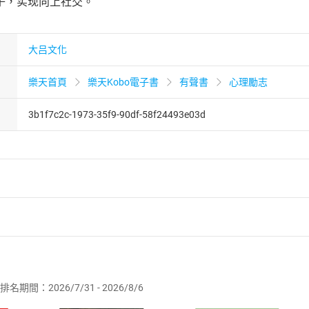
子，实现向上社交。
大吕文化
樂天首頁
樂天Kobo電子書
有聲書
心理勵志
3b1f7c2c-1973-35f9-90df-58f24493e03d
者保護法
第
19
條第
1
項後段
暨
通訊交易解除權合理例外情事適用
供即為完成之線上服務，經消費者事先同意始提供。」 之商品
排名期間：2026/7/31 - 2026/8/6
訂購本店鋪之商品即代表知悉本店鋪所銷售之商品為電子書，屬
取電子書，不得請求退貨退款。