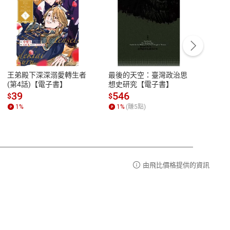
客服資訊
豫期
服務時間：週一到週五 10:00-12:00、
易解
13:00-17:00 (國定假日及例假日休息)
王弟殿下深深溺愛轉生者
最後的天空：臺灣政治思
鬼島
品性
客服電話：0080-1857077
(第4話)【電子書】
想史研究【電子書】
小事
請參
客服信箱：
聯絡店家
39
546
33
$
$
$
1
%
1
%
(賺
5
點)
1
%
由飛比價格提供的資訊