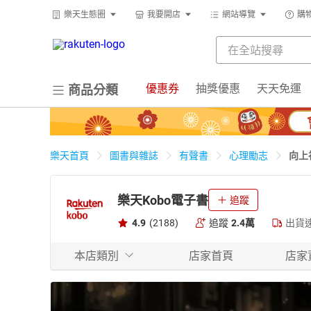
樂天生態圈
我要開店
網站導覽
購
優惠券
抽獎優惠
天天免運
商品分類
向上
樂天首頁
圖書與雜誌
有聲書
心理勵志
樂天Kobo電子書
追蹤
4.9
(2188)
追蹤
2.4萬
出貨
本店類別
店家首頁
店家