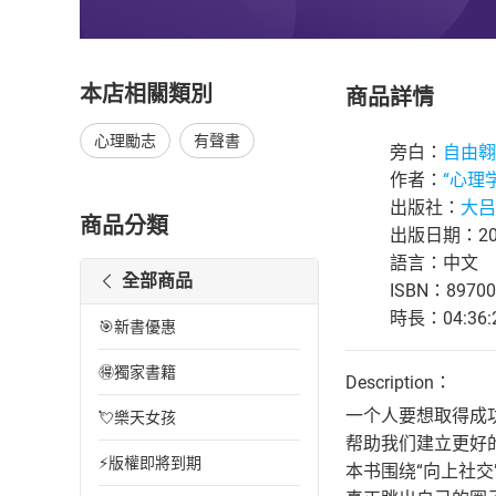
本店相關類別
商品詳情
心理勵志
有聲書
旁白：
自由翱
作者：
“心理
出版社：
大吕
商品分類
出版日期：202
語言：中文
全部商品
ISBN：89700
時長：04:36:
🎯新書優惠
🉐獨家書籍
Description：
一个人要想取得成
💘樂天女孩
帮助我们建立更好
⚡版權即將到期
本书围绕“向上社