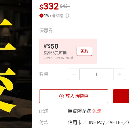
332
$
$
431
1%
(賺3點)
優惠券
50
$
折
領取
滿555元可用
2026/08/09 15:59
截止
數量
放入購物車
配送
無實體配送
免運
付款
信用卡／LINE Pay／AFTEE／