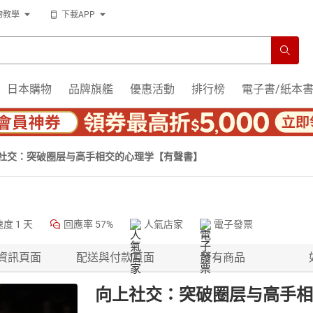
物教學
下載APP
日本購物
品牌旗艦
優惠活動
排行榜
電子書/紙本
社交：突破圈层与高手相交的心理学【有聲書】
速度
1 天
回應率
57%
人氣店家
電子發票
資訊頁面
配送與付款頁面
所有商品
向上社交：突破圈层与高手