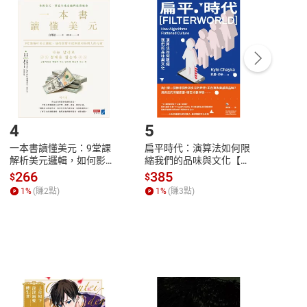
付款
方式
完成
訂單
中點選「瀏覽訂單明細」
>
「申請取消訂單
/
退
Payment
Complete
/退貨。
登入帳號，下載書籍後看書
4
5
6
一本書讀懂美元：9堂課
扁平時代：演算法如何限
本物
解析美元邏輯，如何影響
縮我們的品味與文化【電
說，
全球經濟和每個人的投資
子書】
來】
266
385
28
$
$
$
【電子書】
1
%
(賺
2
點)
1
%
(賺
3
點)
1
%