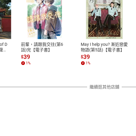
式
退換貨規範
、LINE PAY、AFTEE
本店是否提供消費者保護法七日猶
之權利，遽消費者保護法及通訊交
of D
前輩，請跟我交往(第6
May I help you? 漸近戀愛
除權合理例外情事適用準則，依商
有聲
話)完【電子書】
物語(第5話)【電子書】
質各有不同規定。詳細退換貨說明
39
39
$
$
照各商品說明。
1
%
1
%
詳細說明
繼續逛其他店舖