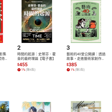
品
放入
購物車
登入
帳號
欲取消訂單或辦理退貨時，請登入樂天市場，並於「我的訂單」
Shopping cart
Login
將依您的申請進行審核，待審核通過後將為您辦理退款事宜。
市場須以整筆訂單為單位進行取消/退貨，恕無法以單支商品取消
如何開始使用？
.選擇閱讀載具
Step2.
2
3
X影集
時間的起源：史蒂芬．霍
藝術的40堂公開課：透過
蓄弒待
金的最終理論【電子書】
故事，走進藝術家創作現
場，看藝術如何誕生、如
455
385
$
$
何形塑人類生活【電子
1
%
(賺
4
點)
1
%
(賺
3
點)
書】