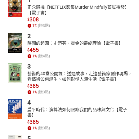
1
正念殺機【NETFLIX影集Murder Mindfully蓄弒待發】
【電子書】
308
$
1
%
(賺
3
點)
2
時間的起源：史蒂芬．霍金的最終理論【電子書】
455
$
1
%
(賺
4
點)
3
藝術的40堂公開課：透過故事，走進藝術家創作現場，
看藝術如何誕生、如何形塑人類生活【電子書】
385
$
1
%
(賺
3
點)
4
扁平時代：演算法如何限縮我們的品味與文化【電子
書】
385
$
1
%
(賺
3
點)
5