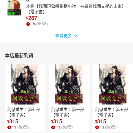
本物【韓國現象級暢銷小說，被譽為韓國文學的未來】
【電子書】
287
$
1
%
(賺
2
點)
查看更多
本店最新到貨
剑傲重生：第七部
剑傲重生：第一部
剑傲重生：第五部
【電子書】
【電子書】
【電子書】
315
315
315
$
$
$
1
%
(賺
3
點)
1
%
(賺
3
點)
1
%
(賺
3
點)