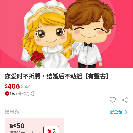
日本購物
電子/紙本書
HOT
恋爱时不折腾，结婚后不动摇【有聲書】
406
$
$
564
1%
(賺4點)
優惠券
一鍵全領
50
$
折
領取
滿555元可用