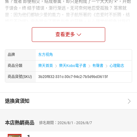
集？或者 即便相交，结成眷属，却只是构成了一个大大的“×”，开始
于误会，终 结于错误，渐行渐远，无可奈何地忍受孤独？ 答案就
是：因为他们都缺少爱的能力。 曾子航所著的《恋爱时不折腾，结
婚后不动摇》完全跳出了两性指南 的范畴，从心理学的视角对我们
的情感做出了耳目一新的分析和解读，追 根溯源，深刻剖析童年时
查看更多
代对一个人心理的深层影响，让我们顿悟，原来 ，许多爱情中的偏
执，婚姻中的矛盾，两性相处时的痛苦，婆媳关系里的 纠结，都与
我们童年时的家庭环境与教育息息相关。 相比那些药方系，毒舌
系，温情系，棒喝系的书，这本《恋爱时不折 腾，结婚后不动摇》
品牌
东方视角
更像是一本实用理性的身心灵读本，它将帮助天下女 性更好地驾驭
商品分類
樂天首頁
樂天Kobo電子書
有聲書
心理勵志
感情，经营家庭，从而获得天长地久的幸福。 幸福，会让女人的青
春走得更远。
商品貨號(SKU)
3b20f832-331c-30c7-94c2-7b5d9bd3615f
作者简介：
曾子航，情感类畅销书作家。七零后生人，中山大学中文系毕业。
做过日报记者、电台DJ和广州电视台、北京电视台主持人、中央电
退換貨須知
视台电影频道（CCTV-6）《佳片有约》节目主持人，以及内地首个
网络原创情感节目《情感蜜电码》主持人，现担任很多电视台谈话
节目、情感节目和相亲交友节目的主谈嘉宾、心理专家。
本店熱銷商品
排名期間：2026/8/1 - 2026/8/7