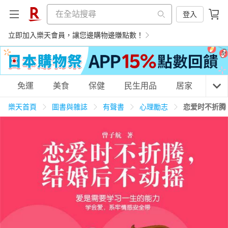
登入
立即加入樂天會員，讓您邊購物邊賺點數！
購物網分類
免運
美食
保健
民生用品
居家
3C
樂天首頁
圖書與雜誌
有聲書
心理勵志
恋爱时不折腾
天天免運
美食蛋糕
養生保健
民生用品
居家生活
3C家電
運動休閒
親子玩具
女裝
男裝
化妝保養
情趣用品