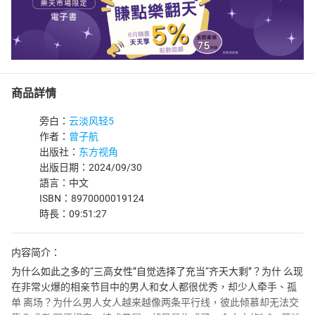
商品詳情
旁白：
云淡风轻5
作者：
曾子航
出版社：
东方视角
出版日期：2024/09/30
語言：中文
ISBN：8970000019124
時長：09:51:27
内容简介：
为什么如此之多的“三高女性”自觉选择了充当“齐天大剩”？为什 么现
在非常火爆的相亲节目中的男人和女人都很优秀，却少人牵手、孤
单 离场？为什么男人女人越来越像两条平行线，彼此倾慕却无法交