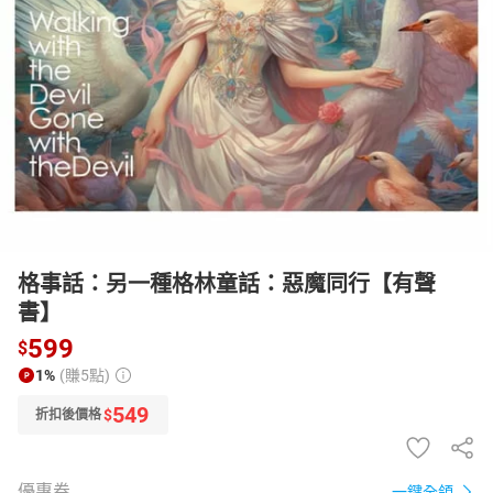
日本購物
電子/紙本書
HOT
格事話：另一種格林童話：惡魔同行【有聲
書】
599
$
1%
(賺5點)
549
$
折扣後價格
優惠券
一鍵全領