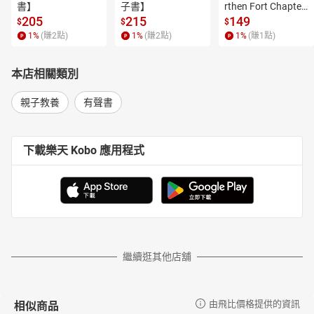
07替人命名的死神：瑪莎
書】
子書】
rthen Fort Chapter
08死神的使者：鳳小岳
 4【有聲書】
205
215
149
$
$
$
09墳頭：白安
1
%
(賺
2
點)
1
%
(賺
2
點)
1
%
(賺
1
點)
本店相關類別
親子教養
有聲書
下載樂天 Kobo 應用程式
繼續逛其他店舖
相似商品
由飛比價格提供的資訊