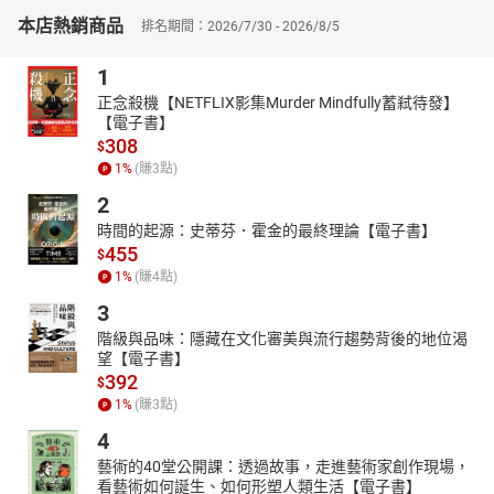
五月天石頭、五月天瑪莎、王若琳
本店熱銷商品
排名期間：2026/7/30 - 2026/8/5
8組音樂人 特製每篇故事的專屬樂章（按照姓氏筆劃排序）
Cheer(謝青翰）、LEO37+SOSS、SKARAOKE、何灝、陳穎達、許
1
志遠（Point HSU）、賴文軒、盪在空中
正念殺機【NETFLIX影集Murder Mindfully蓄弒待發】
【電子書】
公益合作
308
騷耳出品的《格事話》有聲書本著公益慈善、回饋社會之初心，將
$
1
%
(賺
3
點)
有聲書部分收益投入財團法人臺北市志玲姊姊慈善基金會的「遲緩
兒童早期療育計畫」以及「偏鄉兒少學習圓夢計畫」，支持0-6 歲發
2
展遲緩兒童的學習與醫療資源、扶助經濟弱勢學童的教育與文化傳
時間的起源：史蒂芬．霍金的最終理論【電子書】
承。
455
$
關於財團法人臺北市志玲姊姊慈善基金會
1
%
(賺
4
點)
志玲姊姊慈善基金會從2011年成立至今，持續關懷弱勢兒童教育與
3
兒童醫療計畫、女性議題倡導、災害救濟與急難救助等項目，累積
階級與品味：隱藏在文化審美與流行趨勢背後的地位渴
資助的大小朋友已超過十萬人次受益，並獲得臺北市社會局頒發社
望【電子書】
福單位優等獎狀，捐助成果有目共睹。往後將持續協助發展遲緩兒
392
$
童的早期療育學習經費及醫療設備、支持弱勢地區學童的學習圓夢
1
%
(賺
3
點)
計畫、認養原住民兒童舞樂文化傳習計畫、提供獨居長者生活物資
4
關懷。
藝術的40堂公開課：透過故事，走進藝術家創作現場，
葛萊美獎得主蕭青陽 親自操刀設計
看藝術如何誕生、如何形塑人類生活【電子書】