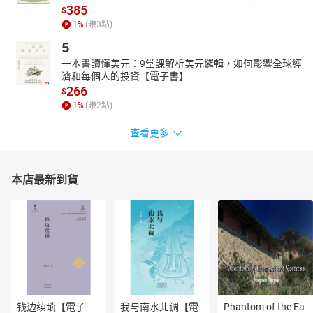
在時光的隧道中，設計師蕭青陽團隊以科技AI為筆，將古老的童話
385
$
與傳說重新編織。如奇幻的繪畫，他勾勒出格林兄弟兩百年前所收
1
%
(賺
3
點)
藏流傳於歐洲的怪奇民間故事，編碼繪出的圖像讓故事在虛實之間
5
交織。古老的影子運用AI撰寫與重現故事的靈魂重生。彷彿穿越了
一本書讀懂美元：9堂課解析美元邏輯，如何影響全球經
時空，讓我們在現代科技的迷霧中重新發現了逝去的童年夢境。
濟和每個人的投資【電子書】
《格事話－另一種格林童話》數位專輯封面與實體專輯設計
266
$
蕭青陽
1
%
(賺
2
點)
設計超過上千張唱片封套，合作歌手包括宋祖英、周杰倫、五月
天、江蕙、陳綺貞、許崴、韓庚等。現任美國葛萊美獎、全美獨立
查看更多
音樂奬（Independent Music Awards）及日本Unknown Asia評審。
2023年，與女兒蕭君恬攜手操刀的《淡蘭古道三部曲》原聲帶專輯
《Beginningless Beginning》獲得美國第65屆葛萊美獎「最佳唱片
本店最新到貨
包裝設計獎」。
章節：
01小矮人的禮物：瑪莎
02披熊皮的人：鳳小岳
03沒有手的女孩：白安
04貓頭鷹：魏如萱
05天鵝王子：徐若瑄
06賭徒漢斯：陳以文
钱边续琐【電子
我与南水北调【電
Phantom of the Ea