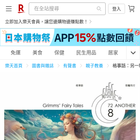
登入
立即加入樂天會員，讓您邊購物邊賺點數！
購物網分類
免運
美食
保健
民生用品
居家
3C
樂天首頁
圖書與雜誌
有聲書
親子教養
格事話：另一
天天免運
美食蛋糕
養生保健
民生用品
居家生活
3C家電
運動休閒
親子玩具
女裝
男裝
化妝保養
情趣用品