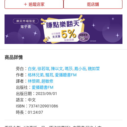
追蹤店家
逛店舖
商品詳情
旁白：
白安
,
徐若瑄
,
陳以文
,
瑪莎
,
鳳小岳
,
魏如萱
作者：
格林兄弟
,
騷耳
,
愛播聽書FM
譯者：
林懷卿
,
趙敏修
出版社：
愛播聽書FM
出版日期：2023/09/01
語言：中文
ISBN：7374120901086
時長：01:24:07