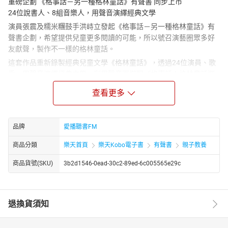
重磅企劃 《格事話－另一種格林童話》有聲書 同步上市
24位說書人、8組音樂人，用聲音演繹經典文學
演員張震及糯米糰鼓手洪峙立發起《格事話－另一種格林童話》有
聲書企劃，希望提供兒童更多閱讀的可能，所以號召演藝圈眾多好
友獻聲，製作不一樣的格林童話。
這套作品重新錄製經典兒童文學《格林童話》，透過24位演員、歌
手，用聲音演繹經典文學，利用聲音再搭配《格事話：格林童話選
集》文字，創造更多想像空間，不僅培養孩子們美好的品格，並探
查看更多
索閱讀的無限可能。
有聲書同步架構出8大主題，分別為「無奇不有」、「聰明點子」、
「夢幻綺情」、「寓言宿命」、「善有善報」、「說到做到」、
品牌
愛播聽書FM
「天真無敵」、「惡魔同行」，內含72個故事，並邀請8組音樂人，
針對不同主題、個別故事內容，創作每一首故事的專屬配樂，讓親
商品分類
樂天首頁
樂天Kobo電子書
有聲書
親子教養
子共讀的時光，不僅透過閱讀培養孩童的品格與對人性、是非價值
商品貨號(SKU)
3b2d1546-0ead-30c2-89ed-6c005565e29c
觀的理解，更希望透過音樂的陶冶，提供另一種素養發展的伴讀旅
程。
24位演員、歌手 擔任說書人齊獻聲（按照姓氏筆劃排序）
蘇慧倫、魏如萱、鳳小岳、猴子飛行員王湯尼、張榕容、張孝全、
退換貨須知
張震、張翰、張鈞甯、張震嶽、張國璽、陳柏霖、陳以文、許茹
芸、桂綸鎂、徐若瑄、馬念先、柯佳嬿、林志玲、艾怡良、白安、