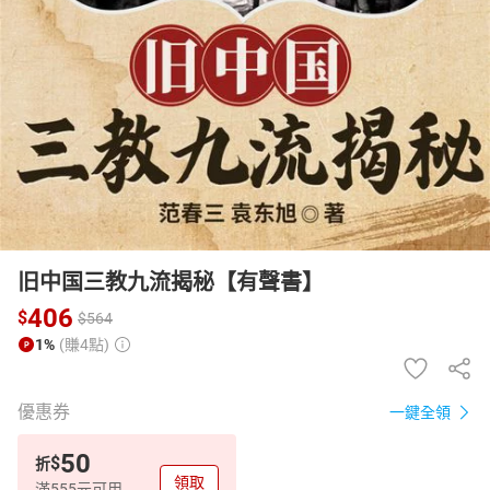
日本購物
電子/紙本書
HOT
旧中国三教九流揭秘【有聲書】
406
$
$
564
1%
(賺4點)
優惠券
一鍵全領
50
$
折
領取
滿555元可用