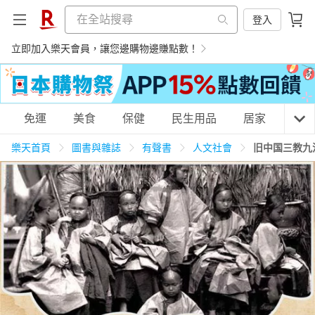
登入
立即加入樂天會員，讓您邊購物邊賺點數！
購物網分類
免運
美食
保健
民生用品
居家
3C
樂天首頁
圖書與雜誌
有聲書
人文社會
旧中国三教九
天天免運
美食蛋糕
養生保健
民生用品
居家生活
3C家電
運動休閒
親子玩具
女裝
男裝
化妝保養
情趣用品