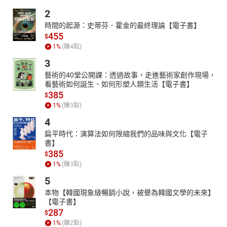
2
時間的起源：史蒂芬．霍金的最終理論【電子書】
455
$
1
%
(賺
4
點)
3
藝術的40堂公開課：透過故事，走進藝術家創作現場，
看藝術如何誕生、如何形塑人類生活【電子書】
385
$
1
%
(賺
3
點)
4
扁平時代：演算法如何限縮我們的品味與文化【電子
書】
385
$
1
%
(賺
3
點)
5
本物【韓國現象級暢銷小說，被譽為韓國文學的未來】
【電子書】
287
$
1
%
(賺
2
點)