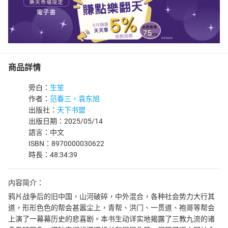
商品詳情
旁白：
生笙
作者：
范春三，袁东旭
出版社：
天下书盟
出版日期：2025/05/14
語言：中文
ISBN：8970000030622
時長：48:34:39
内容简介：
鸦片战争后的旧中国，山河破碎，中外混合，各种社会势力大行其
道，形形色色的帮会甚嚣尘上，青帮、洪门、一贯道、袍哥等帮会
上演了一幕幕历史的悲喜剧。本书生动详实地揭露了三教九流的诸