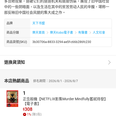
多丑陋现象，道破它们的道道机关和层层伪装，展现了旧中国社会
中的一些阴暗面，以及生活在其中的贫苦劳动人民的辛酸，堪称一
部反映旧中国社会风貌的集大成之作。
品牌
天下书盟
商品分類
樂天首頁
樂天Kobo電子書
有聲書
人文社會
商品貨號(SKU)
3b30706a-8833-3294-ae5f-c66b286fc230
退換貨須知
本店熱銷商品
排名期間：2026/8/1 - 2026/8/7
1
正念殺機【NETFLIX影集Murder Mindfully蓄弒待發】
【電子書】
308
$
1
%
(賺
3
點)