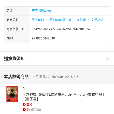
竟是她遙遠時空的老鄉，兩人之間，似乎有著千絲萬縷的聯繫。
在這波詭雲譎的宮廷劇中，文楊一度以為自己只是個配角，用來映
品牌
天下书盟&iMerl
襯李氏的光環，或是成為他人昇遷路上的絆腳石。然而，歷史的巨
輪悄然轉動，四大爺——即日後的雍正皇帝，他的心思與口味，竟偏
商品分類
樂天首頁
樂天Kobo電子書
有聲書
文學小說
得超乎所有人的預料。文楊，這個看似平凡的小妾，正以她獨有的
商品貨號(SKU)
3b426b38-17a7-37ac-9ec2-159d9cf023c4
智慧與堅韌，一步步走入雍正的心田，改寫著屬於自己的命運篇
章。
ISBN
9798260848548
在這場權力與愛情的遊戲中，文楊將如何運用現代人的智慧，化解
一個又一個危機，又在與眾多妃嬪的周旋中，找到屬於自己的位
置？紫禁城的天空下，一段關於成長、愛情與自我救贖的傳奇，正
退換貨須知
悄然上演。
https://youtube.com/@tianxiagushi?si=ZstiltPoiwO0g4fT
http://www.youtube.com/channel/UC2yhCURng4uUjphEqZwKig/
本店熱銷商品
排名期間：2026/7/30 - 2026/8/5
1
正念殺機【NETFLIX影集Murder Mindfully蓄弒待發】
【電子書】
308
$
1
%
(賺
3
點)