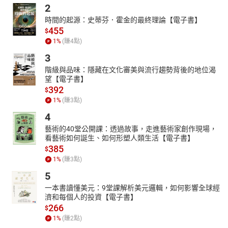
2
時間的起源：史蒂芬．霍金的最終理論【電子書】
455
$
1
%
(賺
4
點)
3
階級與品味：隱藏在文化審美與流行趨勢背後的地位渴
望【電子書】
392
$
1
%
(賺
3
點)
4
藝術的40堂公開課：透過故事，走進藝術家創作現場，
看藝術如何誕生、如何形塑人類生活【電子書】
385
$
1
%
(賺
3
點)
5
一本書讀懂美元：9堂課解析美元邏輯，如何影響全球經
濟和每個人的投資【電子書】
266
$
1
%
(賺
2
點)