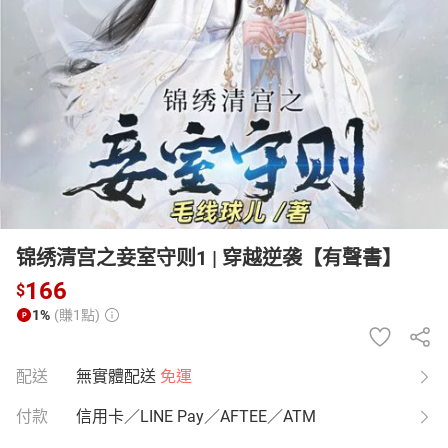
日本購物
電子/紙本書
HOT
锦绣清宫之妾室守则1 | 穿越逆袭【有聲書】
166
$
1%
(賺1點)
配送
無實體配送
免運
付款
信用卡／LINE Pay／AFTEE／ATM