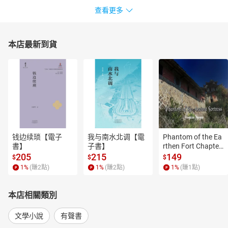
查看更多
本店最新到貨
钱边续琐【電子
我与南水北调【電
Phantom of the Ea
書】
子書】
rthen Fort Chapter
 4【有聲書】
205
215
149
$
$
$
1
%
(賺
2
點)
1
%
(賺
2
點)
1
%
(賺
1
點)
本店相關類別
文學小說
有聲書