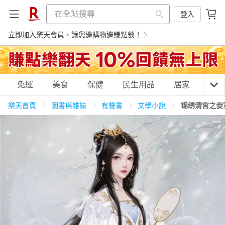
登入
立即加入樂天會員，讓您邊購物邊賺點數！
購物網分類
免運
美食
保健
民生用品
居家
3C
樂天首頁
圖書與雜誌
有聲書
文學小說
锦绣清宫之妾室
天天免運
美食蛋糕
養生保健
民生用品
居家生活
3C家電
運動休閒
親子玩具
女裝
男裝
化妝保養
情趣用品