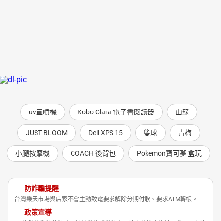
uv直噴機
Kobo Clara 電子書閱讀器
山蘇
JUST BLOOM
Dell XPS 15
籃球
青梅
小腿按摩機
COACH 後背包
Pokemon寶可夢 盒玩
防詐騙提醒
台灣樂天市場與店家不會主動致電要求解除分期付款、要求ATM轉帳。
政策宣導