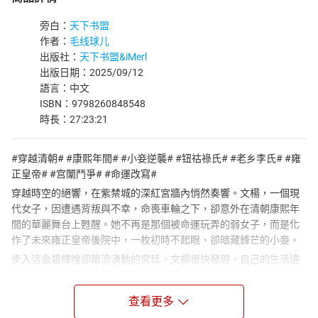
旁白：
天下书盟
作者：
毛线球儿
出版社：
天下书盟&iMerl
出版日期：2025/09/12
語言：中文
ISBN：9798260848548
時長：27:23:21
#穿越清朝# #康熙年間# #小妾逆襲# #钮祜祿氏# #老乡李氏# #雍
正皇帝# #宫闈鬥爭# #命運改寫#
穿越時空的絕響，在紫禁城的深紅宮牆內悄然奏響。文楊，一個現
代女子，因遭遇背叛與不幸，命喪車輪之下，卻意外在清朝康熙年
間的華麗舞台上甦醒。她不再是那個被命運玩弄的弱女子，而是化
作了未來雍正皇帝後院中，一枚初時不起眼、卻暗藏鋒芒的小妾。
步入這金碧輝煌卻暗流湧動的宮廷，文楊很快發現，自己的生活遠
比想象中更加複雜多變。她遇見了與前世小三面容如出一轍的钮祜
祿氏，那份似曾相識的惡意，讓她不得不更加小心謹慎。而更令她
查看更多
驚訝的是，看似全能、集萬千寵愛於一身，仿佛女主一般的李氏，