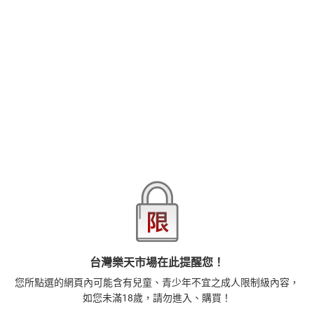
反應──
身體逐漸被改造為曝露在熱情視線下就會感到興奮，為您獻上
品牌
台灣東販
有特殊癖好的濃密LOVE❤
商品分類
樂天首頁
樂天Kobo電子書
2026線上漫畫博覽會-漫畫，單本79折起，至8/15止
商品貨號(SKU)
3b4c9b85-c606-3311-9e66-6743d56fb199
ISBN
9786263049109
退換貨須知
本店熱銷商品
排名期間：2026/8/3 - 2026/8/9
1
台灣樂天市場在此提醒您！
藝術的40堂公開課：透過故事，走進藝術家創作現場，
您所點選的網頁內可能含有兒童、青少年不宜之成人限制級內容，
看藝術如何誕生、如何形塑人類生活【電子書】
如您未滿18歲，請勿進入、購買！
385
$