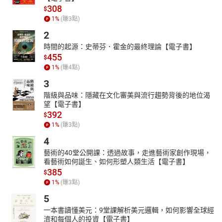
308
$
1
%
(賺
3
點)
2
時間的起源：史蒂芬．霍金的最終理論【電子書】
455
$
1
%
(賺
4
點)
3
階級與品味：隱藏在文化審美與流行趨勢背後的地位渴
望【電子書】
392
$
1
%
(賺
3
點)
4
藝術的40堂公開課：透過故事，走進藝術家創作現場，
看藝術如何誕生、如何形塑人類生活【電子書】
385
$
1
%
(賺
3
點)
5
一本書讀懂美元：9堂課解析美元邏輯，如何影響全球經
濟和每個人的投資【電子書】