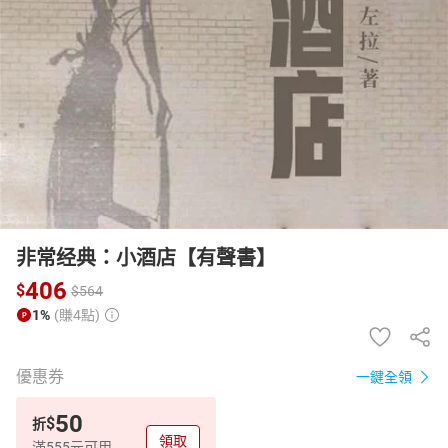
日本購物
電子/紙本書
HOT
非常经典：小酒店【有聲書】
406
$
$
564
1%
(賺4點)
優惠券
一鍵全領
50
$
折
領取
滿555元可用