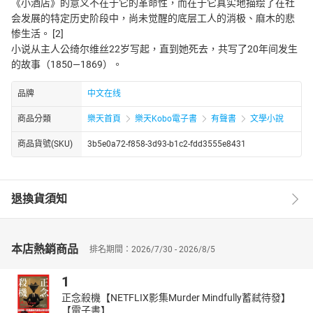
《小酒店》的意义不在于它的革命性，而在于它真实地描绘了在社
会发展的特定历史阶段中，尚未觉醒的底层工人的消极、麻木的悲
惨生活。 [2]
小说从主人公绮尔维丝22岁写起，直到她死去，共写了20年间发生
的故事（1850—1869）。
品牌
中文在线
商品分類
樂天首頁
樂天Kobo電子書
有聲書
文學小說
商品貨號(SKU)
3b5e0a72-f858-3d93-b1c2-fdd3555e8431
退換貨須知
本店熱銷商品
排名期間：2026/7/30 - 2026/8/5
1
正念殺機【NETFLIX影集Murder Mindfully蓄弒待發】
【電子書】