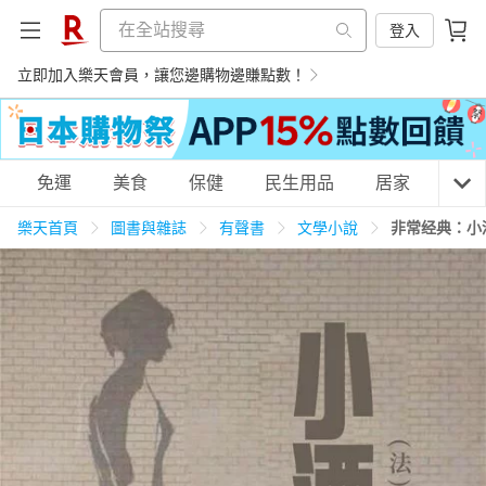
登入
立即加入樂天會員，讓您邊購物邊賺點數！
購物網分類
免運
美食
保健
民生用品
居家
3C
樂天首頁
圖書與雜誌
有聲書
文學小說
非常经典：小
天天免運
美食蛋糕
養生保健
民生用品
居家生活
3C家電
運動休閒
親子玩具
女裝
男裝
化妝保養
情趣用品