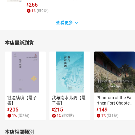
266
$
1
%
(賺
2
點)
查看更多
本店最新到貨
钱边续琐【電子
我与南水北调【電
Phantom of the Ea
書】
子書】
rthen Fort Chapter
 4【有聲書】
205
215
149
$
$
$
1
%
(賺
2
點)
1
%
(賺
2
點)
1
%
(賺
1
點)
本店相關類別