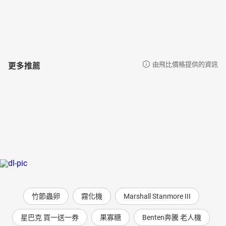
更多推薦
由飛比價格提供的資訊
竹節蟲卵
霧化機
Marshall Stanmore III
星巴克 買一送一券
果寡糖
Benten奔騰 老人機