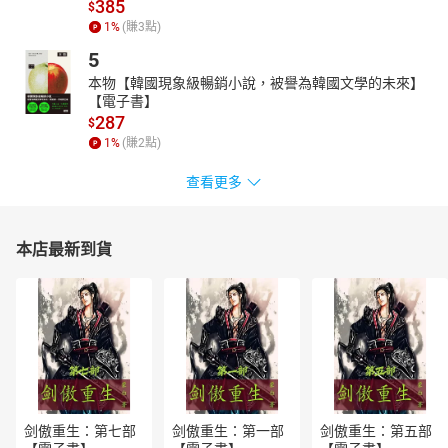
385
$
1
%
(賺
3
點)
5
本物【韓國現象級暢銷小說，被譽為韓國文學的未來】
【電子書】
287
$
1
%
(賺
2
點)
查看更多
本店最新到貨
剑傲重生：第七部
剑傲重生：第一部
剑傲重生：第五部