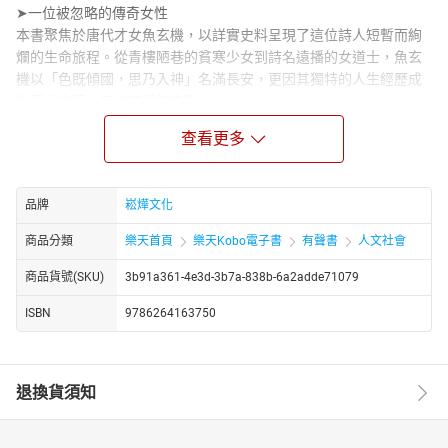
➤一位被忽略的傳奇女性
本書聚焦於唐代才女魚玄機，以詳實史料呈現了這位詩人短暫而絢
爛的生命旅程。從青樓陋巷的貧寒少女到詩名遠播的女道士，魚玄
機以「色既傾國，思乃入神」名滿長安，更因其獨特的人生經歷成
為唐代文壇上無法忽視的身影。
➤詩詞中的情感力量
查看更多
本書精選魚玄機的多首代表性詩作，展現其在唐代文壇中的藝術價
值，打破傳統文學對女性形象的單一刻畫。她以清新雋永的詩句表
達出對愛情的真摯渴望、對生命無常的細膩反思，以及對生命價值
品牌
崧燁文化
的深刻探尋。她的創作不僅僅是個人情感的抒發，更是與時代背景
緊密結合的文學作品。
商品分類
樂天首頁
樂天Kobo電子書
有聲書
人文社會
➤創作背後的自由之聲
商品貨號(SKU)
3b91a361-4e3d-3b7a-838b-6a2adde71079
「易求無價寶，難得有心郎。」魚玄機的詩句除了歌頌對真愛的渴
望，更深藏著她對自由的強烈追尋，流露對世俗束縛的不滿，對自
ISBN
9786264163750
由的訴求可說是貫穿了她的一生。本書在時代的脈絡下還原魚玄機
的身影，讓她的聲音在讀者心中迴響，啟發讀者反思自由的價值。
➤愛恨交織的生命篇章
退換貨須知
魚玄機的一生充滿起伏，每一段經歷都彰顯了人性的矛盾。從與溫
庭筠的文壇相知為始，魚玄機展現了驚人的才華，但這份才情卻難
以改變她在愛情中的挫折，愛情的失意讓她選擇出家，然而，命運