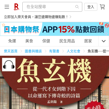
登入
立即加入樂天會員，讓您邊購物邊賺點數！
購物網分類
免運
美食
保健
民生用品
居家
3C
樂天首頁
圖書與雜誌
有聲書
人文社會
魚玄機──從
天天免運
美食蛋糕
養生保健
民生用品
居家生活
3C家電
運動休閒
親子玩具
女裝
男裝
化妝保養
情趣用品