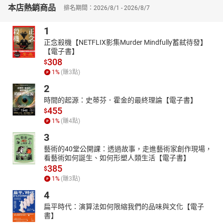
本店熱銷商品
排名期間：2026/8/1 - 2026/8/7
的漩渦再次將她推向深淵，因嫉妒而殺婢的悲劇結束了她短暫的生
命，同時也成為後世對她褒貶不一的爭議話題。
1
➤大時代下的命運交響曲
正念殺機【NETFLIX影集Murder Mindfully蓄弒待發】
魚玄機以其獨立的精神與不懈的追求，成為唐代女性的特例，本書
【電子書】
透過她的故事，顯現唐代女性在傳統束縛與個人追求之間的掙扎，
308
$
揭示女性所面臨的命運困境，讓讀者以不同角度重新思考當時的社
1
%
(賺
3
點)
會價值。
2
本書特色：作者透過細膩的文字再現唐代才女魚玄機的傳奇人生，
時間的起源：史蒂芬．霍金的最終理論【電子書】
深入探討魚玄機的詩才、感情世界與社會處境。書中不僅描述唐代
455
$
詩歌文化的繁盛，更剖析魚玄機追求自我價值的過程，折射出女性
1
%
(賺
4
點)
意識的萌芽。全書筆調流暢，情感充沛，是一部理解唐代女性命運
的珍貴讀本。
3
藝術的40堂公開課：透過故事，走進藝術家創作現場，
看藝術如何誕生、如何形塑人類生活【電子書】
385
$
1
%
(賺
3
點)
4
扁平時代：演算法如何限縮我們的品味與文化【電子
書】