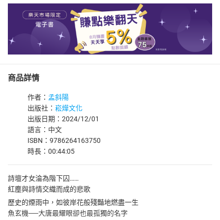
商品詳情
作者：
孟斜陽
出版社：
崧燁文化
出版日期：2024/12/01
語言：中文
ISBN：9786264163750
時長：00:44:05
詩壇才女淪為階下囚……
紅塵與詩情交織而成的悲歌
歷史的煙雨中，如彼岸花般殘豔地燃盡一生
魚玄機──大唐最耀眼卻也最孤獨的名字