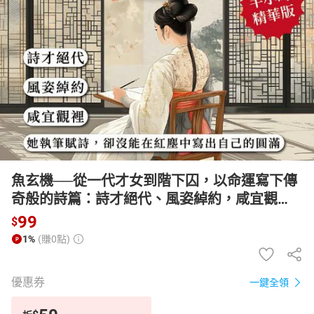
日本購物
電子/紙本書
HOT
魚玄機──從一代才女到階下囚，以命運寫下傳
奇般的詩篇：詩才絕代、風姿綽約，咸宜觀
裡，她執筆賦詩，卻沒能在紅塵中寫出自己的
99
$
圓滿【有聲書】
1%
(賺0點)
優惠券
一鍵全領