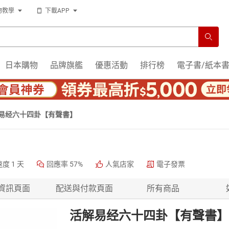
物教學
下載APP
日本購物
品牌旗艦
優惠活動
排行榜
電子書/紙本
易经六十四卦【有聲書】
速度
1 天
回應率
57%
人氣店家
電子發票
資訊頁面
配送與付款頁面
所有商品
活解易经六十四卦【有聲書】