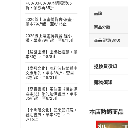
⭐08/03-08/09本週精選85
折，領券再85折
品牌
2026線上漫畫博覽會-漫畫，
單本79折起，至8/15止
商品分類
2026線上漫畫博覽會-輕小
商品貨號(SKU)
說，單本79折起，至8/15止
【臉譜出版】出版社推薦，單
本85折，至8/8止
退換貨須知
【皇冠文化】哈利波特繁體中
文版系列，單本88折，套書
82折起，至8/31止
購物須知
退換貨規定：
【高寶書版】馬伯庸《桃花源
(
一
)
依
消費
沒事兒》系列延伸書展，單本
85折起，至8/25止
內容或一經提
購書須知
定。
【小角落文化】閱來閱好玩，
本店熱銷商品
(
二
)
消費者
暑期書展，單本82折，至
8/16止
且已下載
/
存
挑選
商