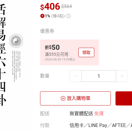
406
$
$
564
1%
(賺4點)
優惠券
50
$
折
領取
滿555元可用
2026/08/09 15:59
截止
數量
放入購物車
配送
無實體配送
免運
付款
信用卡／LINE Pay／AFTEE／