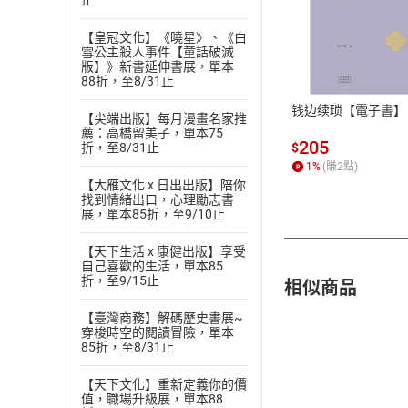
止
付款方
【皇冠文化】《曉星》、《白
雪公主殺人事件【童話破滅
版】》新書延伸書展，單本
ATM轉帳、信用卡
88折，至8/31止
钱边续琐【電子書】
【尖端出版】每月漫畫名家推
薦：高橋留美子，單本75
205
$
折，至8/31止
1
%
(賺
2
點)
【大雁文化 x 日出出版】陪你
找到情緒出口，心理勵志書
展，單本85折，至9/10止
【天下生活 x 康健出版】享受
自己喜歡的生活，單本85
相似商品
折，至9/15止
【臺灣商務】解碼歷史書展~
穿梭時空的閱讀冒險，單本
85折，至8/31止
【天下文化】重新定義你的價
值，職場升級展，單本88