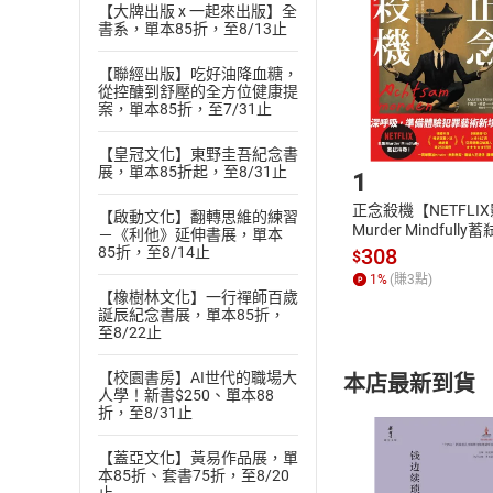
退貨方式：您
【大牌出版 x 一起來出版】全
Choose
書系，單本85折，至8/13止
貨」，本店鋪
請注意，樂天
【聯經出版】吃好油降血糖，
購書後，
從控醣到舒壓的全方位健康提
案，單本85折，至7/31止
Step1
【皇冠文化】東野圭吾紀念書
展，單本85折起，至8/31止
1
正念殺機【NETFLI
【啟動文化】翻轉思維的練習
Murder Mindfully
－《利他》延伸書展，單本
發】【電子書】
308
85折，至8/14止
$
1
%
(賺
3
點)
【橡樹林文化】一行禪師百歲
誕辰紀念書展，單本85折，
至8/22止
【校園書房】AI世代的職場大
本店最新到貨
人學！新書$250、單本88
折，至8/31止
【蓋亞文化】黃易作品展，單
本85折、套書75折，至8/20