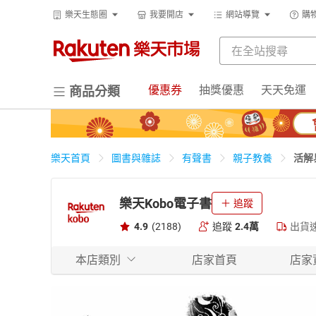
樂天生態圈
我要開店
網站導覽
購
優惠券
抽獎優惠
天天免運
商品分類
活解
樂天首頁
圖書與雜誌
有聲書
親子教養
樂天Kobo電子書
追蹤
4.9
(2188)
追蹤
2.4萬
出貨
本店類別
店家首頁
店家