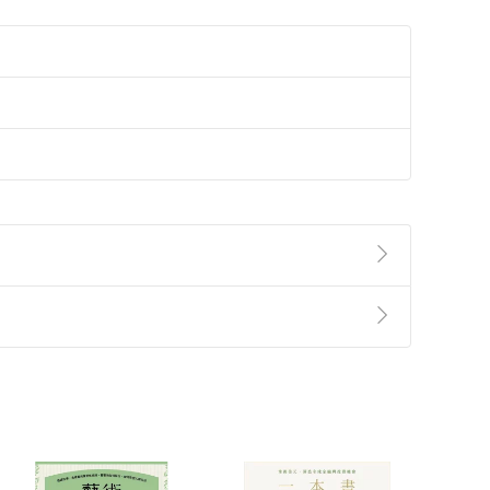
準則
第
2
條第
5
款之規定，「非以有形媒介提供之數位
，不適用消保法第
19
條第
1
項七日內無條件退貨之規
非以有形媒介提供之數位內容，消費者同意若訂購後
付款
方式
完成
訂單