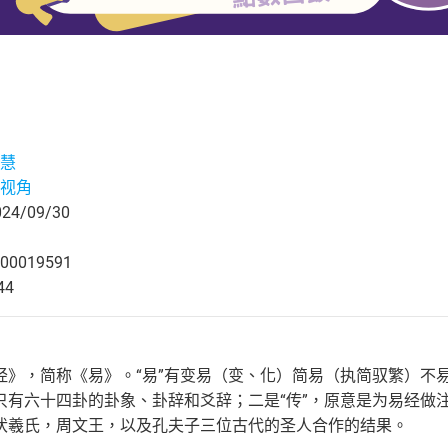
慧
视角
4/09/30
00019591
44
经》，简称《易》。“易”有变易（变、化）简易（执简驭繁）不易
只有六十四卦的卦象、卦辞和爻辞；二是“传”，原意是为易经做注
伏羲氏，周文王，以及孔夫子三位古代的圣人合作的结果。