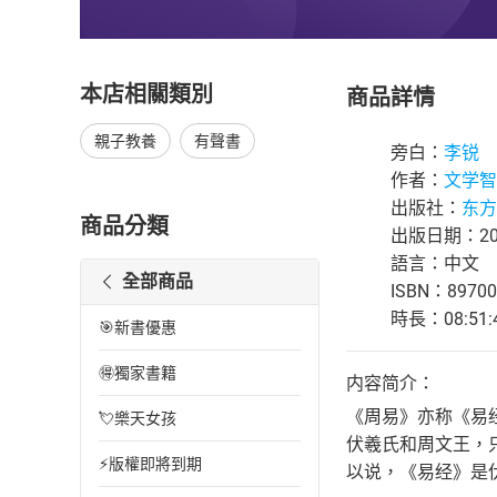
本店相關類別
商品詳情
親子教養
有聲書
旁白：
李锐
作者：
文学智
出版社：
东方
商品分類
出版日期：202
語言：中文
全部商品
ISBN：89700
時長：08:51:
🎯新書優惠
🉐獨家書籍
内容简介：
《周易》亦称《易
💘樂天女孩
伏羲氏和周文王，
⚡版權即將到期
以说，《易经》是