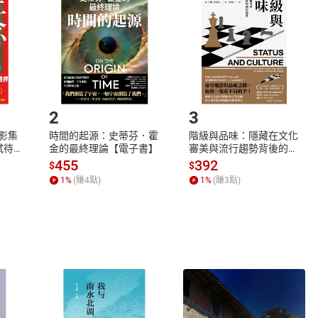
欲取消訂單或辦理退貨時，請登入樂天市場，並於「我的訂單」
Shopping cart
Login
將依您的申請進行審核，待審核通過後將為您辦理退款事宜。
市場須以整筆訂單為單位進行取消/退貨，恕無法以單支商品取消
如何開始使用？
.選擇閱讀載具
Step2.
2
3
X影集
時間的起源：史蒂芬．霍
階級與品味：隱藏在文化
蓄弒待
金的最終理論【電子書】
審美與流行趨勢背後的地
位渴望【電子書】
455
392
$
$
1
%
(賺
4
點)
1
%
(賺
3
點)