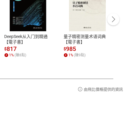
客服資訊
豫期
服務時間：週一到週五 10:00-12:00、
易解
13:00-17:00 (國定假日及例假日休息)
DeepSeek从入门到精通
量子精密测量术语词典
新西
品性
客服電話：0080-1857077
【電子書】
【電子書】
计研
請參
客服信箱：
聯絡店家
817
985
98
$
$
$
1
%
(賺
8
點)
1
%
(賺
9
點)
1
%
由飛比價格提供的資訊