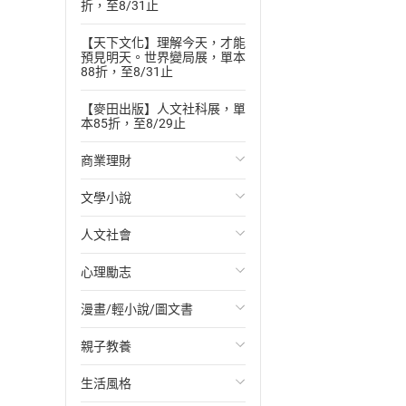
折，至8/31止
【天下文化】理解今天，才能
預見明天。世界變局展，單本
88折，至8/31止
【麥田出版】人文社科展，單
本85折，至8/29止
商業理財
文學小說
投資理財
人文社會
經濟/趨勢
歐美文學
心理勵志
財務/金融
日本文學
國際關係
漫畫/輕小說/圖文書
管理/領導
韓國文學
政治
心靈成長/情緒
親子教養
職場工作術
華文文學
社會科學
人際關係
輕小說
生活風格
成功法
經典文學
台灣/中國歷史
兩性關係
奇幻/科幻
教育現場