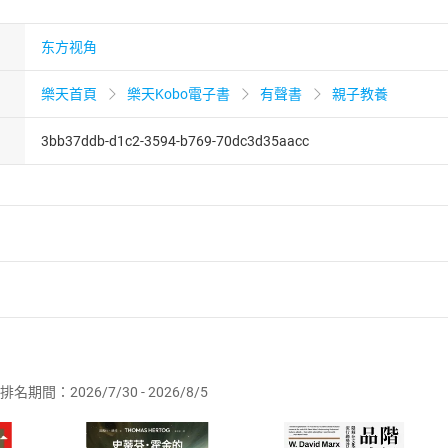
东方视角
樂天首頁
樂天Kobo電子書
有聲書
親子教養
3bb37ddb-d1c2-3594-b769-70dc3d35aacc
者保護法
第
19
條第
1
項後段
暨
通訊交易解除權合理例外情事適用
供即為完成之線上服務，經消費者事先同意始提供。」 之商品
排名期間：2026/7/30 - 2026/8/5
訂購本店鋪之商品即代表知悉本店鋪所銷售之商品為電子書，屬
取電子書，不得請求退貨退款。
品
放入
購物車
登入
帳號