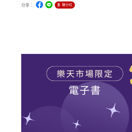
分享：
賺分紅