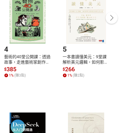
中點選「瀏覽訂單明細」
>
「申請取消訂單
/
退
Payment
Complete
/退貨。
登入帳號，下載書籍後看書
4
5
6
藝術的40堂公開課：透過
一本書讀懂美元：9堂課
本物
故事，走進藝術家創作現
解析美元邏輯，如何影響
說，
場，看藝術如何誕生、如
全球經濟和每個人的投資
來】
385
266
28
$
$
$
何形塑人類生活【電子
【電子書】
1
%
(賺
3
點)
1
%
(賺
2
點)
1
%
書】