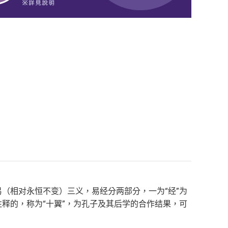
（相对永恒不变）三义，易经分两部分，一为“经”为
释的，称为“十翼”，为孔子及其后学的合作结果，可