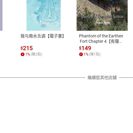
式
退換貨規範
、LINE PAY、AFTEE
本店是否提供消費者保護法七日猶
之權利，遽消費者保護法及通訊交
我与南水北调【電子書】
Phantom of the Earthen
除權合理例外情事適用準則，依商
 Fort Chapter 4【有聲
書】
質各有不同規定。詳細退換貨說明
215
149
$
$
照各商品說明。
1
%
(賺
2
點)
1
%
(賺
1
點)
詳細說明
繼續逛其他店舖