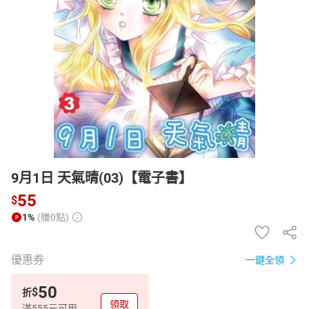
日本購物
電子/紙本書
HOT
9月1日 天氣晴(03)【電子書】
55
$
1%
(賺0點)
優惠券
一鍵全領
50
$
折
領取
滿555元可用