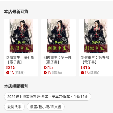
本店最新到貨
剑傲重生：第七部
剑傲重生：第一部
剑傲重生：第五部
【電子書】
【電子書】
【電子書】
315
315
315
$
$
$
1
%
(賺
3
點)
1
%
(賺
3
點)
1
%
(賺
3
點)
本店相關類別
2026線上漫畫博覽會-漫畫，單本79折起，至8/15止
愛情故事
漫畫/輕小說/圖文書