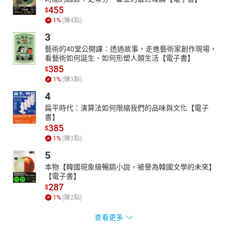
455
$
1
%
(賺
4
點)
3
藝術的40堂公開課：透過故事，走進藝術家創作現場，
看藝術如何誕生、如何形塑人類生活【電子書】
385
$
1
%
(賺
3
點)
4
扁平時代：演算法如何限縮我們的品味與文化【電子
書】
385
$
1
%
(賺
3
點)
5
本物【韓國現象級暢銷小說，被譽為韓國文學的未來】
【電子書】
287
$
1
%
(賺
2
點)
查看更多