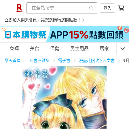
登入
立即加入樂天會員，讓您邊購物邊賺點數！
購物網分類
免運
美食
保健
民生用品
居家
3C
樂天首頁
圖書與雜誌
電子書
漫畫/輕小說/圖文書
9
天天免運
美食蛋糕
養生保健
民生用品
居家生活
3C家電
運動休閒
親子玩具
女裝
男裝
化妝保養
情趣用品