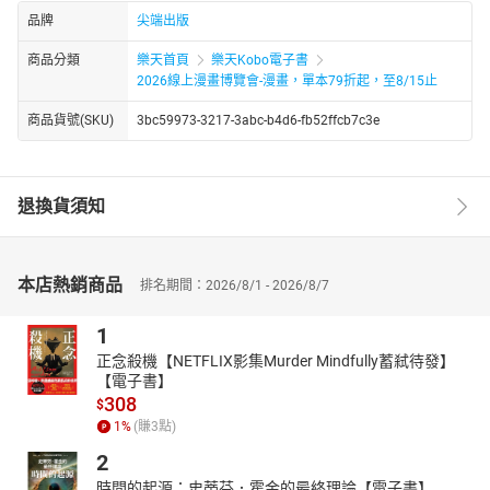
品牌
尖端出版
商品分類
樂天首頁
樂天Kobo電子書
2026線上漫畫博覽會-漫畫，單本79折起，至8/15止
商品貨號(SKU)
3bc59973-3217-3abc-b4d6-fb52ffcb7c3e
退換貨須知
本店熱銷商品
排名期間：2026/8/1 - 2026/8/7
1
正念殺機【NETFLIX影集Murder Mindfully蓄弒待發】
【電子書】
308
$
1
%
(賺
3
點)
2
時間的起源：史蒂芬．霍金的最終理論【電子書】