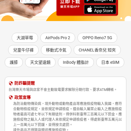
大湖草莓
AirPods Pro 2
OPPO Reno7 5G
兒童牛仔褲
移動式冷氣
CHANEL香奈兒 短夾
護膝
天文望遠鏡
InBody 體脂計
日本 eSIM
防詐騙提醒
台灣樂天市場與店家不會主動致電要求解除分期付款、要求ATM轉帳。
政策宣導
為防治動物傳染病，境外動物或動物產品等應施檢疫物輸入我國，應符
合動物檢疫規定，並依規定申請檢疫。擅自輸入屬禁止輸入之應施檢疫
物者最高可處七年以下有期徒刑，得併科新臺幣三百萬元以下罰金。應
施檢疫物之輸入人或代理人未依規定申請檢疫者，得處新臺幣五萬元以
上一百萬元以下罰鍰，並得按次處罰。
境外商品不得隨貨贈送應施檢疫物。