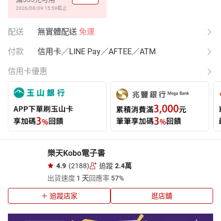
2026/08/09 15:59
截止
配送
無實體配送
免運
付款
信用卡／LINE Pay／AFTEE／ATM
信用卡優惠
樂天Kobo電子書
4.9
(2188)
追蹤
2.4萬
出貨速度
1 天
回應率
57%
追蹤店家
逛店舖