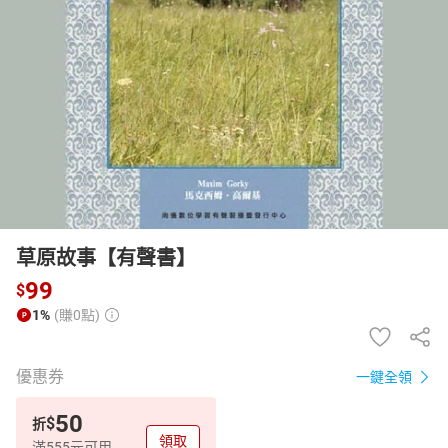
日本購物
電子/紙本書
HOT
草原故事【有聲書】
99
$
1%
(賺0點)
優惠券
一鍵全領
50
$
折
領取
滿555元可用