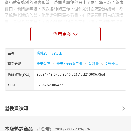
從小就有強烈的讀書願望，然而貧窮使他只上了兩年學。為了養家
餬口，他四處奔波，做過各種的工作，但他始終沒忘記過讀書。為
了躲避老闆的監禁，他常常利用深夜看書。在極端艱難困苦的環境
裡，高爾基發奮自學，從而獲取了很高的文化涵養，為他的文學創
作打下了堅實基礎。
查看更多
高爾基於1892年發表處女作短篇小說《馬卡爾•楚德拉》，登上文
壇。高爾基的成名作則為人生三部曲：《童年》、《在人間》、
《我的大學》，成為世界無產階級作家描述個人成長，奮鬥經歷的
品牌
尚儀SunnyStudy
經典作品。
【朗讀者簡介】
商品分類
樂天首頁
樂天Kobo電子書
有聲書
文學小說
石瑾謙，尚儀數位學習有聲製播暨發行中心特約聲優。尚儀有聲製
商品貨號(SKU)
3be84748-07a7-3510-a267-7d21098673ed
播中心是專業的有聲出版品製作與發行單位，由獲得八座金鐘獎的
配音大師袁光麟先生擔 任聲音總監。
ISBN
9786267005477
【書籍簡介】
高爾基(1868—1936)是前蘇聯非常著名的作家、詩人、政論家，曾
先後五次獲諾貝爾文學獎提名。他出身在一個貧苦的家庭，11歲就
退換貨須知
為了生計離家奔波，他與所有的貧苦人民共同呼吸，也影響到了他
的思想和創作。《草原故事》是高爾基的早期作品，色彩華麗，筆
觸鮮明，極具民間風格，令人過目不忘，也是中國文壇巨匠巴金眼
本店熱銷商品
排名期間：2026/7/31 - 2026/8/6