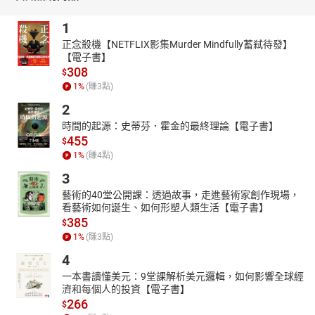
中的短篇小說精品。
巴金翻譯這本著作時，在引言中提到：「我希望我的翻譯還能多少
1
保存一點原作的那種美麗的、充滿了渴望的、憂鬱的調子，同時還
正念殺機【NETFLIX影集Murder Mindfully蓄弒待發】
能夠使讀者嗅到一點俄羅斯草原的香氣。」《草原故事》收錄了
【電子書】
《馬加爾周達》、《因了單調的緣故》、《不能死的人》等3篇短篇
308
$
小說。
1
%
(賺
3
點)
【尚儀有聲製播暨發行中心介紹】
2
尚儀有聲製播暨發行中心(簡稱尚儀有聲製播中心)是專業的有聲出版
時間的起源：史蒂芬．霍金的最終理論【電子書】
品製作與發行單位，由獲得八座金鐘獎的配音大師袁光麟先生擔任
455
$
聲音總監。除專業的製作團隊，發行範圍更是遍及所有華人有聲通
1
%
(賺
4
點)
路，包括有聲書平台、音樂串流平台；個人市場與公播市場。不論
3
您是內容擁有者或配音員，都歡迎您洽詢、合作。
藝術的40堂公開課：透過故事，走進藝術家創作現場，
【目錄】
看藝術如何誕生、如何形塑人類生活【電子書】
書名及版權聲明
385
$
1
%
(賺
3
點)
馬加爾周達（一）
馬加爾周達（二）
4
馬加爾周達（三）
一本書讀懂美元：9堂課解析美元邏輯，如何影響全球經
濟和每個人的投資【電子書】
馬加爾周達（四）
266
$
馬加爾周達（五）