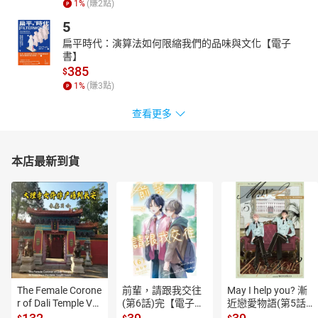
1
%
(賺
2
點)
因了單調的緣故（一）
5
因了單調的緣故（二）
扁平時代：演算法如何限縮我們的品味與文化【電子
因了單調的緣故（三）
書】
385
$
因了單調的緣故（四）-1
1
%
(賺
3
點)
因了單調的緣故（四）-2
因了單調的緣故（五）
查看更多
因了單調的緣故（六）
不能死的人-1
本店最新到貨
不能死的人-2
不能死的人-3
不能死的人-4
The Female Corone
前輩，請跟我交往
May I help you? 漸
r of Dali Temple Vo
(第6話)完【電子
近戀愛物語(第5話)
l.6【有聲書】
書】
【電子書】