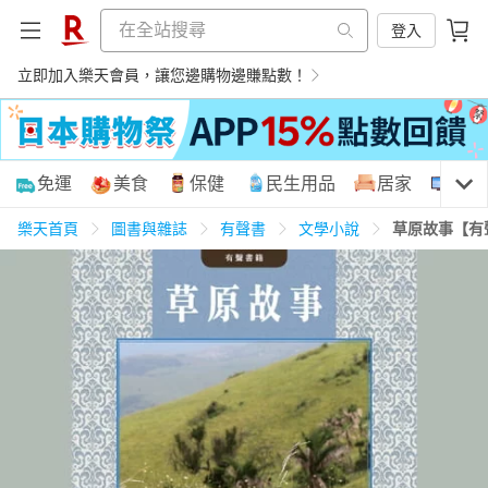
登入
立即加入樂天會員，讓您邊購物邊賺點數！
購物網分類
免運
美食
保健
民生用品
居家
3C
樂天首頁
圖書與雜誌
有聲書
文學小說
草原故事【有
天天免運
美食蛋糕
養生保健
民生用品
居家生活
3C家電
運動休閒
親子玩具
女裝
男裝
化妝保養
情趣用品