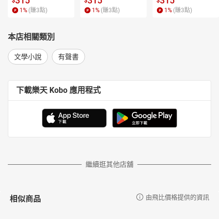
315
315
315
$
$
$
1
%
(賺
3
點)
1
%
(賺
3
點)
1
%
(賺
3
點)
本店相關類別
文學小說
有聲書
下載樂天 Kobo 應用程式
繼續逛其他店舖
相似商品
由飛比價格提供的資訊