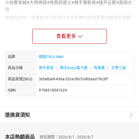
小协警穿越#大明神探#铁肩担道义#辣手著乾坤#拨开云雾#真相大
白
穿越后的他，凭借着自己在现代社会积累的侦探智慧和敏锐的观察
力，迅速在大明王朝崭露头角。他化身成为大明第一神探，铁肩担
道义，不畏强权，不惧艰险，誓要揭开每一个案件的真相。无论是
查看更多
宫廷内的尔虞我诈，还是江湖上的恩怨情仇，都逃不过他的火眼金
睛。
在大明王朝的侦探生涯中，他遇到了形形色色的嫌疑人，经历了错
品牌
蜻蜓FM & iMerl
综复杂的案件。他运用现代的侦查手段，结合大明的法律与习俗，
一次次地拨开云雾，让真相大白于天下。他的辣手著乾坤，不仅让
商品分類
樂天首頁
樂天Kobo電子書
有聲書
文學小說
罪犯无处遁形，更让百姓们感受到了正义的温暖。
商品貨號(SKU)
3bfa8be9-436a-33ce-98c5-b86aad19c3ff
然而，作为大明第一神探，他的道路并非一帆风顺。他不仅要面对
狡猾的罪犯和复杂的案情，还要应对来自朝堂的压力和江湖的险
ISBN
9798318041624
恶。但他始终坚守着自己的信念，用智慧和勇气书写着大明王朝的
侦探传奇。
在一次次的侦探过程中，他逐渐揭开了大明王朝背后的重重迷雾，
退換貨須知
让真相逐渐浮出水面。他的名声也传遍了大江南北，成为了人们口
中的英雄和传奇。
https://youtube.com/@tianxiagushi?si=ZstiltPoiwO0g4fT
本店熱銷商品
排名期間：2026/8/1 - 2026/8/7