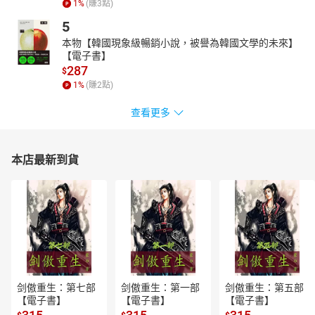
1
%
(賺
3
點)
5
本物【韓國現象級暢銷小說，被譽為韓國文學的未來】
【電子書】
287
$
1
%
(賺
2
點)
查看更多
本店最新到貨
剑傲重生：第七部
剑傲重生：第一部
剑傲重生：第五部
【電子書】
【電子書】
【電子書】