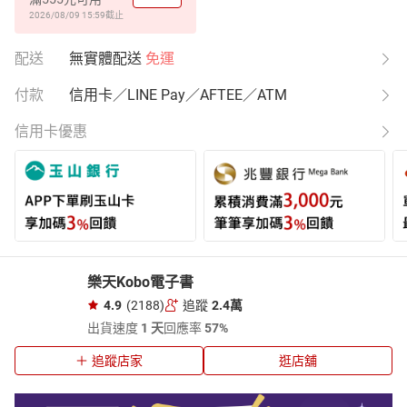
2026/08/09 15:59
截止
配送
無實體配送
免運
付款
信用卡／LINE Pay／AFTEE／ATM
信用卡優惠
樂天Kobo電子書
4.9
(2188)
追蹤
2.4萬
出貨速度
1 天
回應率
57%
追蹤店家
逛店舖