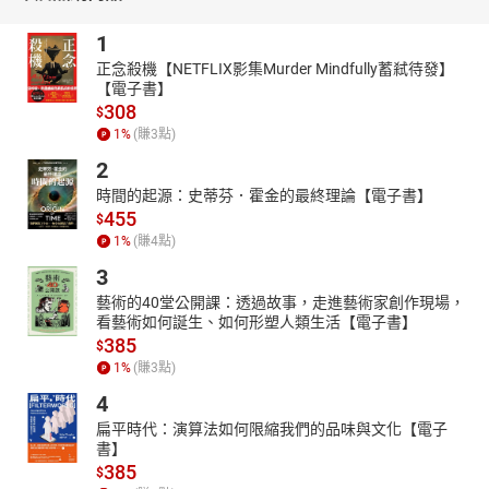
http://www.youtube.com/channel/UC2yhCURng4uUj_phEqZwKig/
1
正念殺機【NETFLIX影集Murder Mindfully蓄弒待發】
【電子書】
308
$
1
%
(賺
3
點)
2
時間的起源：史蒂芬．霍金的最終理論【電子書】
455
$
1
%
(賺
4
點)
3
藝術的40堂公開課：透過故事，走進藝術家創作現場，
看藝術如何誕生、如何形塑人類生活【電子書】
385
$
1
%
(賺
3
點)
4
扁平時代：演算法如何限縮我們的品味與文化【電子
書】
385
$