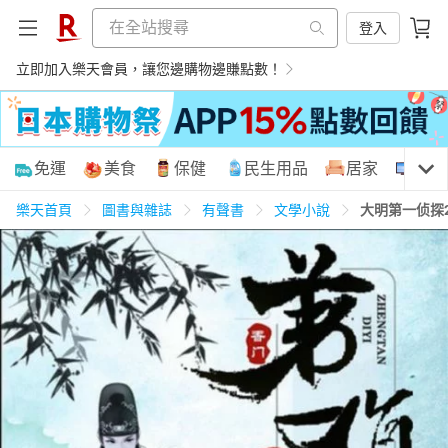
登入
立即加入樂天會員，讓您邊購物邊賺點數！
購物網分類
免運
美食
保健
民生用品
居家
3C
樂天首頁
圖書與雜誌
有聲書
文學小說
大明第一侦探
天天免運
美食蛋糕
養生保健
民生用品
居家生活
3C家電
運動休閒
親子玩具
女裝
男裝
化妝保養
情趣用品