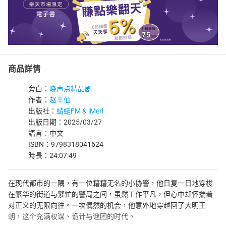
商品詳情
旁白：
晓声点精品剧
作者：
赵半仙
出版社：
蜻蜓FM & iMerl
出版日期：2025/03/27
語言：中文
ISBN：9798318041624
時長：24:07:49
在现代都市的一隅，有一位籍籍无名的小协警，他日复一日地穿梭
在繁华的街道与繁忙的警局之间，虽然工作平凡，但心中却怀揣着
对正义的无限向往。一次偶然的机会，他意外地穿越回了大明王
朝，这个充满权谋、诡计与谜团的时代。