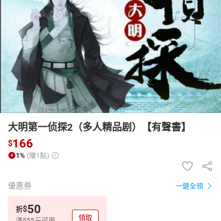
日本購物
電子/紙本書
HOT
大明第一侦探2（多人精品剧）【有聲書】
166
$
1%
(賺1點)
優惠券
一鍵全領
50
$
折
領取
滿555元可用