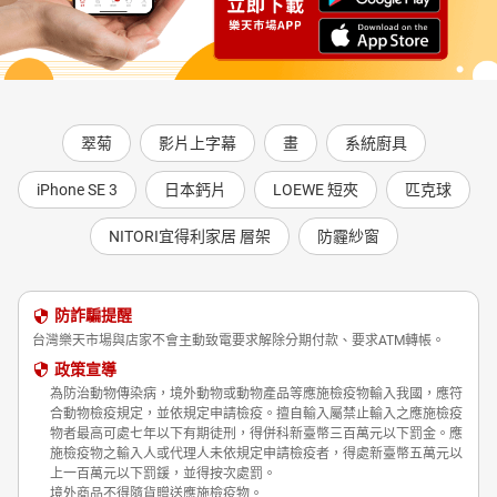
翠菊
影片上字幕
畫
系統廚具
iPhone SE 3
日本鈣片
LOEWE 短夾
匹克球
NITORI宜得利家居 層架
防霾紗窗
防詐騙提醒
台灣樂天市場與店家不會主動致電要求解除分期付款、要求ATM轉帳。
政策宣導
為防治動物傳染病，境外動物或動物產品等應施檢疫物輸入我國，應符
合動物檢疫規定，並依規定申請檢疫。擅自輸入屬禁止輸入之應施檢疫
物者最高可處七年以下有期徒刑，得併科新臺幣三百萬元以下罰金。應
施檢疫物之輸入人或代理人未依規定申請檢疫者，得處新臺幣五萬元以
上一百萬元以下罰鍰，並得按次處罰。
境外商品不得隨貨贈送應施檢疫物。