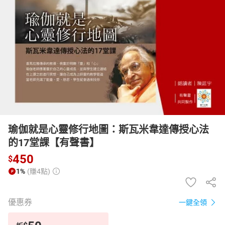
日本購物
電子/紙本書
HOT
瑜伽就是心靈修行地圖：斯瓦米韋達傳授心法
的17堂課【有聲書】
450
$
1%
(賺4點)
優惠券
一鍵全領