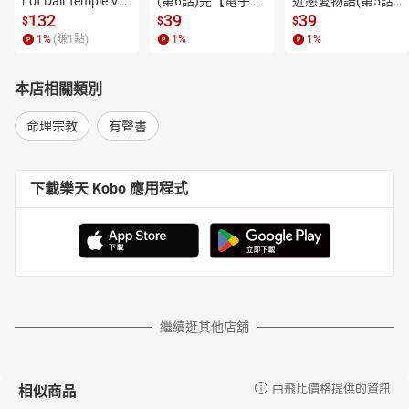
r of Dali Temple Vo
(第6話)完【電子
近戀愛物語(第5話)
來自喜馬拉雅山的瑜伽大師、禪修者、詩人、學者、心靈導師。
l.6【有聲書】
書】
【電子書】
132
39
39
$
$
$
1933年出生於印度一個哲學思想濃厚的梵語家庭，自幼在家中學
1
%
(賺
1
點)
1
%
1
%
習，未入讀過正式學校。九歲時即能為人講授帕坦迦利的《瑜伽
經》，並能應聽眾要求，引用四部吠陀經中的任何一句做即席演
本店相關類別
講。十四歲起，就廣受各方邀請，在印度的大學巡迴講授梵文哲學
經典。
命理宗教
有聲書
斯瓦米韋達先後獲得倫敦文學學士、倫敦文學碩士、荷蘭文學博士
學位，接著開始前往世界各地講學，足跡遍及歐美亞非各大洲。他
對世界各個主要宗教的歷史根源和教義，均有相當程度的研究，熟
下載樂天 Kobo 應用程式
稔十七種語言，擅長引導不同信仰以及沒有宗教信仰的人們體驗靜
坐。
1981年，斯瓦米韋達接過上師斯瓦米拉瑪（Swami Rama）的衣
缽，成為北印度瑞斯凱詩（Rishikesh）道場的負責人。
1992年，他接受剃度，正式成為出家僧人。
1996年他在瑞斯凱詩成立了斯瓦米拉瑪禪修學院（Swami Rama
繼續逛其他店舖
Sadhaka Grama），接引來自世界各地的瑜伽學生。
多年來，提倡對禪定做科學的探索，並與世界著名的研究機構合
相似商品
由飛比價格提供的資訊
作，在神經生理學領域進行了大量實驗。