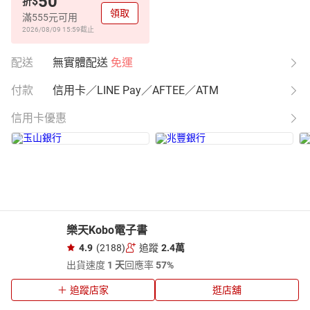
50
$
折
領取
滿555元可用
2026/08/09 15:59
截止
配送
無實體配送
免運
付款
信用卡／LINE Pay／AFTEE／ATM
信用卡優惠
樂天Kobo電子書
4.9
(2188)
追蹤
2.4萬
出貨速度
1 天
回應率
57%
追蹤店家
逛店舖