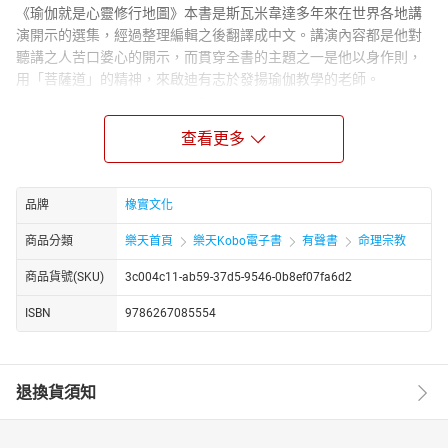
《瑜伽就是心靈修行地圖》本書是斯瓦米韋達多年來在世界各地講
演開示的選集，經過整理編輯之後翻譯成中文。講演內容都是他對
聽講之人苦口婆心的開示，而貫穿全書的主題之一是他以身作則，
用「菩薩道」的精神，來啟迪有志於發揚瑜伽教學的老師。
斯瓦米韋達的一生，就是在實踐遠行雲遊教化眾生的精神。對他而
言，身為一名瑜伽教師不是職業，而是使命。所以他勉勵大家，尤
查看更多
其是瑜伽老師，一定要注意自己心靈的成長，因為老師要傳授的重
點，不在於技巧，而是體驗。同時，他也透過每場演講最後的問
答，給予更貼近生活的建議。即便是志不在成為老師的讀者，也能
品牌
橡實文化
對於喜馬拉雅瑜伽的修行有更深入的理解。
商品分類
樂天首頁
樂天Kobo電子書
有聲書
命理宗教
喜馬拉雅傳承的教導，側重於明瞭「靈」和「心」
瑜伽老師應著重於自己的心靈成長，並與學生建立連結
商品貨號(SKU)
3c004c11-ab59-37d5-9546-0b8ef07fa6d2
在上課之前進行冥想，讓自己成為上師靈的教學管道
ISBN
9786267085554
當老師充滿了能量、愛、慈悲，學生就會過來找你
◎靜坐冥想之道
靜坐冥想是在體驗你自己本有的覺識，不參雜任何來自外在，外在
退換貨須知
於你的東西。心要只覺知到心，裡面沒有任何外面丟進來的東西。
覺識只覺知到覺識，沒有任何參雜。靜坐者所學到的是，如何調
節、導引他的心念從負面趨向正。