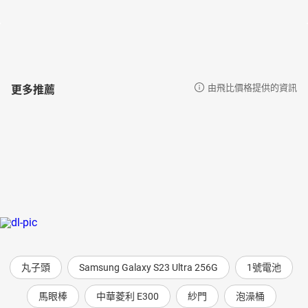
2015年7月14日凌晨，斯瓦米韋達在印度學院中安詳離世，回歸永
恆的靜默。
斯瓦米韋達在臺灣出版的系列書籍有：《瑜伽修行語錄：雖然默默
無言，卻又道盡一切》、《瑜伽經白話講解．獨存篇》、《瑜伽經
白話講解．必普提篇》、《瑜伽經白話講解．三摩地篇》、《瑜伽
經白話講解．行門篇》、《夜行的鳥》、《瑜伽就是心靈修行》、
更多推薦
由飛比價格提供的資訊
《哈達瑜伽》。
【譯者介紹】
石宏
譯有《瑜伽就是心靈修行》、《瑜伽修行語錄：雖然默默無言，卻
又道盡一切》、《王道瑜伽：身心靈全方位實修的八肢瑜伽法》、
《大師在喜馬拉雅山：斯瓦米．拉瑪的開悟旅程》、《夜行的
鳥》、《哈達瑜伽》、《走向靜默，如你本來》、《瑜伽經白話講
解．獨存篇》、《瑜伽經白話講解．必普提篇》、《瑜伽經白話講
解．行門篇》、《瑜伽經白話講解．三摩地篇》、《心靈瑜伽》、
《拙火瑜伽》、《幸福瑜伽》、《讓心中的狂躁消退》、《鼻尖上
的覺知──呼吸之間》。著有《去印度的幸福日記》（台灣明名文化
丸子頭
Samsung Galaxy S23 Ultra 256G
1號電池
出版）。
【朗讀者介紹】
馬眼棒
中華菱利 E300
紗門
泡澡桶