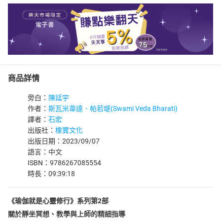
商品詳情
旁白：
陳廷宇
作者：
斯瓦米韋達．帕若堤(Swami Veda Bharati)
譯者：
石宏
出版社：
橡實文化
出版日期：2023/09/07
語言：中文
ISBN：9786267085554
時長：09:39:18
《瑜伽就是心靈修行》系列第2部
關於靜坐冥想、教學與上師的精細指導