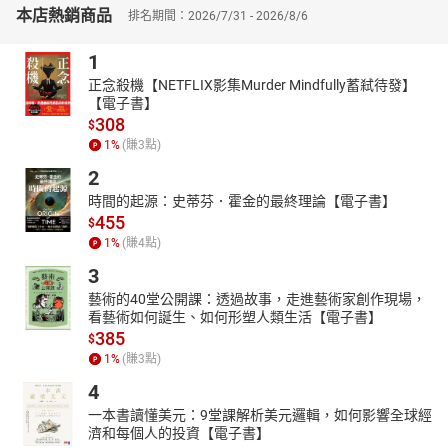
本店熱銷商品
排名期間：2026/7/31 - 2026/8/6
自由就是覺知到我內在的那份圓滿充實。在那份圓滿充實中，你我
都會具有力量，那是創造力，是神靈的那種創造力。你有那份創造
1
力可以為自己的生命、為自己的心識從事創造。一旦有了那份圓滿
正念殺機【NETFLIX影集Murder Mindfully蓄弒待發】
充實，就沒有你做不到的事。
【電子書】
◎關於靜默
308
$
靜默的目的，在於停止把你所習慣執著的對象當作是你自己，你不
1
%
(賺
3
點)
是那個。有人嘲笑你，你為什麼要認為自己就是他所嘲笑的那個？
2
你該求的是，心能做得了自己的主。
時間的起源：史蒂芬．霍金的最終理論【電子書】
靜默的定義應該是，練習讓心能自主，不要依賴那些外物來認定自
455
$
己，不依賴世間經驗以及它們的對象。那麼，智慧就會自然流出
1
%
(賺
4
點)
來。能放下知識，智慧就開了。
3
在靜默中的人，不論男女，都不需要防衛自己，因為沒有需要防衛
藝術的40堂公開課：透過故事，走進藝術家創作現場，
的對象。別人的所作所為，不是你的作為。你只要管自己的作為是
看藝術如何誕生、如何形塑人類生活【電子書】
正確的，是對的，那就是智慧。它會由你的內在生起，會引導你。
385
$
◎何為師者
1
%
(賺
3
點)
教課的老師，不算是老師。教育個別之人的老師，才算是老師。無
4
論你心靈能去到、領悟到哪個境地，你能把別人也帶到那個境地，
一本書讀懂美元：9堂課解析美元邏輯，如何影響全球經
才堪稱一位老師。你對一己的證悟、自己心靈的覺醒，還是要堅持
濟和每個人的投資【電子書】
下去，那才叫教學。