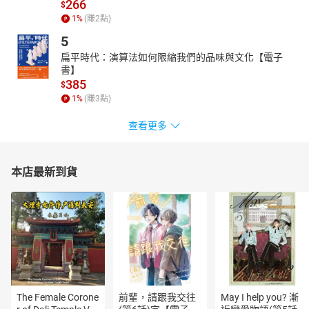
266
$
教學時要準備的是你自己，要讓自己連結到上師靈，連結那彌布一
1
%
(賺
2
點)
切、遍布一切的聖靈。在心中把那個老師的席位呈現給上師靈，心
5
中虔誠默想：「請來施教。」那麼上師靈就會透過你來教。能這樣
扁平時代：演算法如何限縮我們的品味與文化【電子
教，你自己才會因而學到東西，因為祖師們會透過你的心識在教
書】
你。
385
$
老師之所以教學，是在為那個知識來源的傳承而服務。教學的原
1
%
(賺
3
點)
因，是在替把知識傳遞給你們的人服務。你的工作是慈悲。你的工
查看更多
作是愛。你不過正好加入了這個傳承來完成你的工作。
身為一名瑜伽老師，你要不停地訓練自己，不斷地學習，讀更多的
書，不斷調整體驗自己的體式，觀察自己，觀察不同的飲食方式給
本店最新到貨
自己造成什麼改變，觀察你的情緒帶來什麼影響，觀察、觀察、自
我觀察，連做瑜伽的體位法也變成是一種冥想。然後要養成每天固
定的冥想習慣。無論你多忙，不要停止冥想。這些都是老師成長的
原理。
製作：大雁出版基地／橡實文化X當下文創 共同製作
朗讀者：陳廷宇
【作者介紹】
斯瓦米韋達．帕若堤（Swami Veda Bharati）
The Female Corone
前輩，請跟我交往
May I help you? 漸