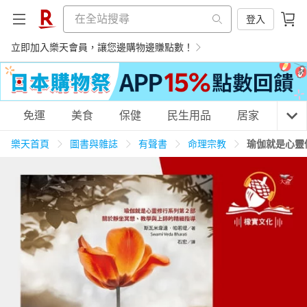
登入
立即加入樂天會員，讓您邊購物邊賺點數！
購物網分類
免運
美食
保健
民生用品
居家
3C
樂天首頁
圖書與雜誌
有聲書
命理宗教
瑜伽就是心靈
天天免運
美食蛋糕
養生保健
民生用品
居家生活
3C家電
運動休閒
親子玩具
女裝
男裝
化妝保養
情趣用品