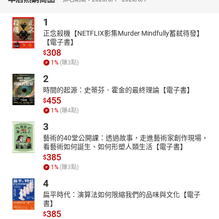
主題式寫作
1
▲ 收錄描寫文、敘述文、議論文、應用文等文體，涵蓋不同主題。
▲ 闡述關鍵寫作技巧，從比喻法、假設語氣，有效提升寫作能力。
正念殺機【NETFLIX影集Murder Mindfully蓄弒待發】
【電子書】
▲ 提供豐富練習內容，幫助你穩定提升英文寫作實力。
308
$
引導讀者寫出流暢、邏輯清晰的英文文章。書中涵蓋實用的寫作技
1
%
(賺
3
點)
巧，如比喻、隱喻、假設法和因果關係等，並包含多種文體，包括
2
描寫文、敘述文、議論文、應用文、看圖寫作、圖表寫作等。透過
主題式的寫作訓練，幫助讀者提升寫作的流暢度與邏輯思考能力。
時間的起源：史蒂芬．霍金的最終理論【電子書】
455
$
1
%
(賺
4
點)
3
藝術的40堂公開課：透過故事，走進藝術家創作現場，
看藝術如何誕生、如何形塑人類生活【電子書】
385
$
1
%
(賺
3
點)
4
扁平時代：演算法如何限縮我們的品味與文化【電子
書】
385
$