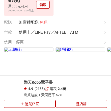
50
$
折
領取
滿555元可用
2026/08/09 15:59
截止
配送
無實體配送
免運
付款
信用卡／LINE Pay／AFTEE／ATM
信用卡優惠
樂天Kobo電子書
4.9
(2188)
追蹤
2.4萬
出貨速度
1 天
回應率
57%
追蹤店家
逛店舖