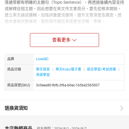
落通常都有明確的主題句（Topic Sentence），再透過後續內容支持
或解釋這個主題。因此想要在英文作文拿高分，要先從根本開始，
建立英文論述邏輯，加強詞彙靈活運用，提升文章深度及廣度，透
過本書做完整練習，幫助寫作題目表達更加流暢、準確。
☑ 強化句型結構 ☑ 詞彙靈活運用 ☑ 鍛煉英語邏輯思維
☑ 增強寫作基礎 ☑ 強化論點發展 ☑ 提升段落結構能力
查看更多
從句子→段落→短文，全面強化英文表達力
面對這類寫作都無往不利！
本書精選自《ALL+互動英語》雜誌的兩個重點單元：「翻譯寫作」
品牌
LiveABC
和「主題式寫作」，希望幫助讀者掌握中英翻譯技巧與增進寫作能
力，讓英文表達更加自然流暢。
商品分類
樂天首頁
樂天Kobo電子書
語言學習/考試用書
英語學習
翻譯寫作
▲ 掌握句子的主詞、動詞，了解英文句型的基本架構。
商品貨號(SKU)
3c0eea80-fbfb-3f6a-b0ec-1b5be2565007
▲ 提供翻譯訣竅，幫助你寫出正確、道地的英文句子。
▲ 詳細解說常用詞彙與文法句型，提升語言的準確和流暢度。
精選20個單元、共40個主題，提供讀者練習將中文句子翻譯成英
退換貨須知
文。每個主題包含2句中文句子，讀者可以先自行翻譯，再翻到下一
頁參考詳解。除了在「翻譯訣竅」中提點時態和句子結構外，我們
會逐句解析關鍵詞彙和詞組。透過這些單句中譯英的練習，幫助讀
者逐步掌握句子結構，為段落及短文寫作奠定基礎。
本店熱銷商品
排名期間：2026/8/1 - 2026/8/7