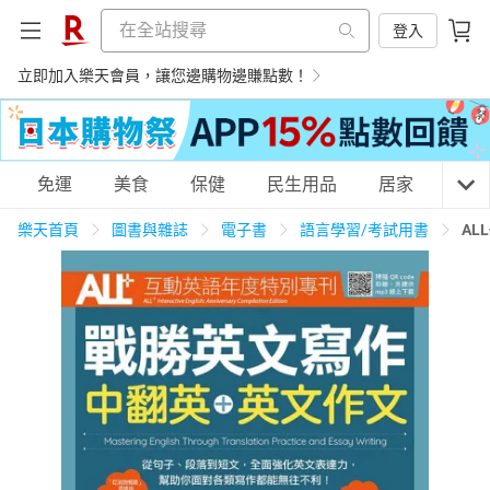
登入
立即加入樂天會員，讓您邊購物邊賺點數！
購物網分類
免運
美食
保健
民生用品
居家
3C
樂天首頁
圖書與雜誌
電子書
語言學習/考試用書
AL
天天免運
美食蛋糕
養生保健
民生用品
居家生活
3C家電
運動休閒
親子玩具
女裝
男裝
化妝保養
情趣用品