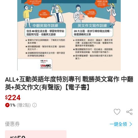
日本購物
電子/紙本書
HOT
ALL+互動英語年度特別專刊 戰勝英文寫作 中翻
英+英文作文(有聲版)【電子書】
224
$
1%
(賺2點)
優惠券
一鍵全領