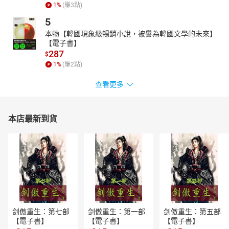
1
%
(賺
3
點)
5
本物【韓國現象級暢銷小說，被譽為韓國文學的未來】
【電子書】
287
$
1
%
(賺
2
點)
查看更多
本店最新到貨
剑傲重生：第七部
剑傲重生：第一部
剑傲重生：第五部
【電子書】
【電子書】
【電子書】