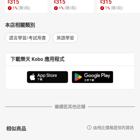
315
315
315
$
$
$
1
%
(賺
3
點)
1
%
(賺
3
點)
1
%
(賺
3
點)
本店相關類別
語言學習/考試用書
英語學習
下載樂天 Kobo 應用程式
繼續逛其他店舖
相似商品
由飛比價格提供的資訊