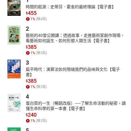
1
祖》（彰化文化局）；《花的目屎》、《滾動的移工詩情》、《臺
時間的起源：史蒂芬．霍金的最終理論【電子書】
灣水塔地景風貌》（遠景）等八十餘本。
455
$
1
%
(賺
4
點)
譜曲及朗讀者簡介
2
張怡嬅
彰化人，台南女子技術學院音樂系畢業（主修鋼琴演奏）、彰化師
藝術的40堂公開課：透過故事，走進藝術家創作現場，
看藝術如何誕生、如何形塑人類生活【電子書】
大台灣文學研究所畢業。曾任山葉數位鋼琴及電子琴示範演奏講
385
$
師、國中小鍵盤樂團指導老師、弘道不老樂團指導老師、台中科技
1
%
(賺
3
點)
大學業界專家教師。現任彰化社大講師、彰化市社會學園大學講
師、嬅的音樂藝術教育坊負責人，兼任彰化市民生國小音樂班指導
3
教師。2019年成立「琴笛和鳴」樂團，擔任團長。音樂創作包括
扁平時代：演算法如何限縮我們的品味與文化【電子
2010年為《逗陣來唱囡仔歌I：台灣歌謠動物篇》一書譜曲、編曲
書】
385
等。
$
1
%
(賺
3
點)
有聲書目錄
輯一 野鳥的歌
4
01 暗光鳥
蛋白質的一生（暢銷改版）──了解生命活動的秘密，讀
02 青啼仔
懂生命科學的第一本書【電子書】
03 厝鳥仔
240
$
04 南路鷹
1
%
(賺
2
點)
05 貓頭鳥
5