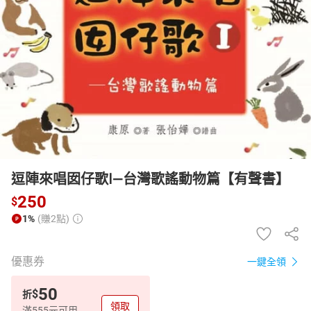
日本購物
電子/紙本書
HOT
逗陣來唱囡仔歌Ⅰ—台灣歌謠動物篇【有聲書】
250
$
1%
(賺2點)
優惠券
一鍵全領
50
$
折
領取
滿555元可用