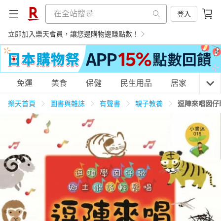
登入
立即加入樂天會員，讓您邊購物邊賺點數！
購物網分類
免運
美食
保健
民生用品
居家
3C
樂天首頁
圖書與雜誌
有聲書
親子教養
逗陣來唱囡仔
天天免運
美食蛋糕
養生保健
民生用品
居家生活
3C家電
運動休閒
親子玩具
女裝
男裝
化妝保養
情趣用品