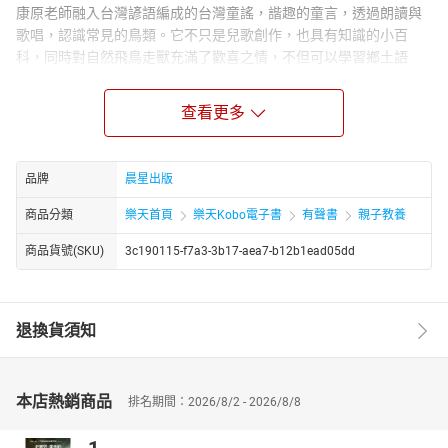
康原老師融入台灣諺語編成的台灣童謠，諧趣的童言，透過朗讀與
歌唱，認識常見的鳥類。它不只是兒歌創作，也具有知識的小百
科，同時對自然飛鳥走獸充滿了歡喜之情，不但可以學習鄉土語
言，透過唱歌的過程讓小孩接觸台灣文化！
◎46首囡仔歌，最台灣的囡仔歌，帶你認識台灣常見鳥類以及十二
查看更多
生肖動物。
作者簡介
康原
品牌
晨星出版
一九四七年出生在芳苑鄉，現居彰化市香山里。曾獲第六屆磺溪文
商品分類
樂天首頁
樂天Kobo電子書
有聲書
親子教養
學獎特別貢獻獎、吳濁流文學獎新詩獎，以及文化部「金鼎獎」。
曾任賴和紀念館館長、彰化師大臺文所「作家講座」、南華大學文
商品貨號(SKU)
3c190115-f7a3-3b17-aea7-b12b1ead05dd
學系「講座作家」，及彰化師大「彰化學」叢書總策劃。二○二一年
彰化師大駐校作家。
重要著作：《懷念老臺灣》、《臺灣囝仔歌的故事》、《八卦山下
的詩人林亨泰》（玉山社）；《人間典範全興總裁》、《囡仔歌教
退換貨須知
唱讀本》、《臺灣囝仔歌謠》、《追蹤彰化平原》、《逗陣來唱囡
仔歌1~7》、《港都的心靈律動》、《番薯園的日頭光》、《噴霧
氣飛出的春天》、《施並錫的魅力刀與彩筆誌》、《賴和的相
本店熱銷商品
排名期間：2026/8/2 - 2026/8/8
思》、《臺灣島。海岸詩》、《白沙山莊的雲》、《番薯記持。臺
灣詩》（晨星）；《文學的彰化》、《八卦山》、《二林的美國媽