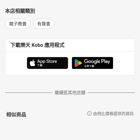
輯二 動物的歌
26 貓鼠
本店相關類別
27 水牛
28 虎
親子教養
有聲書
29 兔仔
30 青龍
31 蛇
下載樂天 Kobo 應用程式
32 馬
33 羊
34 猴
35 雞
36 狗
37 豬
38 鵝
繼續逛其他店舖
39 田嬰
40 水蛙
41 毛蟹
相似商品
由飛比價格提供的資訊
42 魚
43 貓
44 吉嬰
45 鴨眉仔