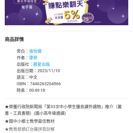
商品詳情
旁白：
張怡嬅
作者：
康原
出版社：
晨星出版
出版日期：2023/11/10
語言：中文
ISBN：7446263204966
時長：00:49:18
★榮獲行政院新聞局「第33次中小學生優良課外讀物」推介（叢
書‧工具書類）(國小高年級適讀)
★國中小鄉土教學最佳教材
★教育部頒訂台羅拼音註解