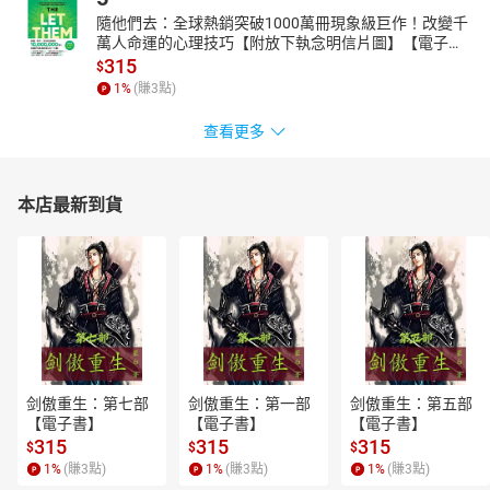
06 燕仔
隨他們去：全球熱銷突破1000萬冊現象級巨作！改變千
07 卜卦鳥
萬人命運的心理技巧【附放下執念明信片圖】【電子
08 望冬丟仔
書】
315
$
09 水鵁鴒
1
%
(賺
3
點)
10 釣魚翁
11 白鴒鷥
查看更多
12 黑喙筆仔
13 水鴨
14 牛屎鳥仔
本店最新到貨
15 烏鶖
16 斑鴿
17 鵁鴒
18 白頭殼仔
19 蒼鷺
20 粉紅鸚嘴
21 白腹秧雞
22 黃頭鷺
剑傲重生：第七部
剑傲重生：第一部
剑傲重生：第五部
23 鴛鴦
【電子書】
【電子書】
【電子書】
24 伯勞
315
315
315
$
$
$
25 九官鳥
1
%
(賺
3
點)
1
%
(賺
3
點)
1
%
(賺
3
點)