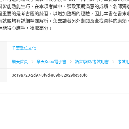
科皆能熟能生巧，在本項考試中，獲致預期滿意的成績。名師獨
重要的是考古題的練習，以增加臨場的經驗，因此本書在書末收錄
有試題均有詳細精闢解析，免去讀者另外翻閱及查找資料的麻煩
更能得心應手，獲取高分﹗
千華數位文化
樂天首頁
樂天Kobo電子書
語言學習/考試用書
考試
3c19a723-2d97-3f9d-a09b-82929be3e0f6
者保護法
第
19
條第
1
項後段
暨
通訊交易解除權合理例外情事適用