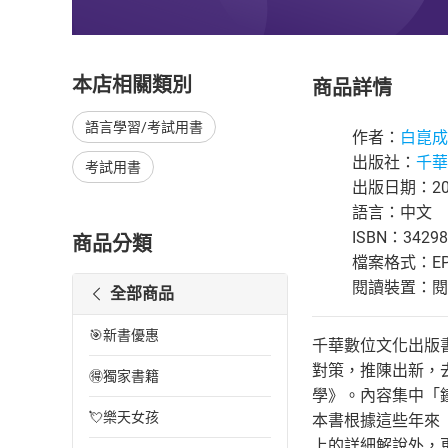
本店相關類別
商品詳情
語言學習/考試用書
作者：
白崑成
出版社：
千華
考試用書
出版日期：201
語言：中文
ISBN：34298
商品分類
檔案格式：EP
閱讀裝置：閱讀器
全部商品
🎯新書優惠
千華數位文化出版書號：
對策，推陳出新，
🉐獨家書籍
學》。內容集中「
💘樂天女孩
本書根據這些年來
上的詳細解說外，