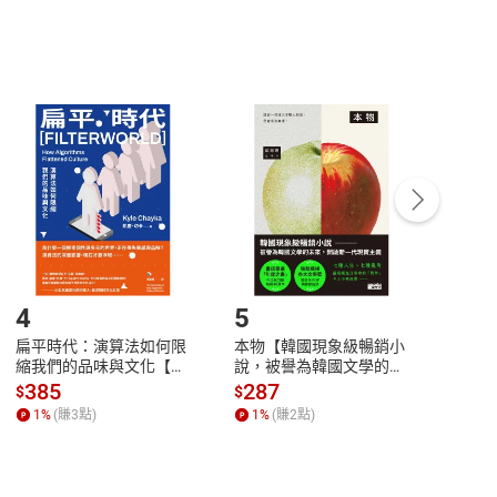
，不適用消保法第
19
條第
1
項七日內無條件退貨之規
非以有形媒介提供之數位內容，消費者同意若訂購後
付款
方式
完成
訂單
中點選「瀏覽訂單明細」
>
「申請取消訂單
/
退
Payment
Complete
/退貨。
登入帳號，下載書籍後看書
4
5
6
扁平時代：演算法如何限
本物【韓國現象級暢銷小
蛋白
縮我們的品味與文化【電
說，被譽為韓國文學的未
版）─
子書】
來】【電子書】
秘密
385
287
24
$
$
$
一本
1
%
(賺
3
點)
1
%
(賺
2
點)
1
%