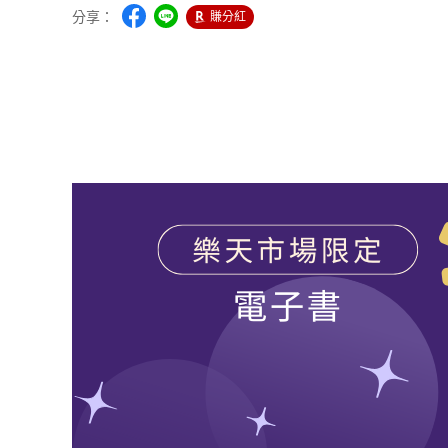
分享：
賺分紅