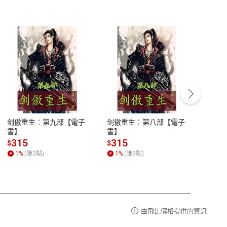
客服資訊
豫期
服務時間：週一到週五 10:00-12:00、
易解
13:00-17:00 (國定假日及例假日休息)
剑傲重生：第九部【電子
剑傲重生：第八部【電子
潜水史
品性
客服電話：0080-1857077
書】
書】
andari
al) Sc
請參
客服信箱：
聯絡店家
315
315
13
$
$
$
r【電
1
%
(賺
3
點)
1
%
(賺
3
點)
1
%
由飛比價格提供的資訊