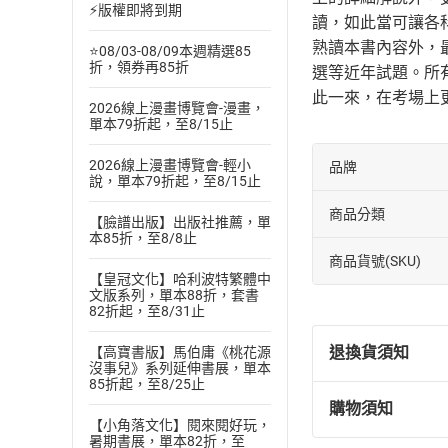
⚡版權即將到期
讀，如此當可讓各
熟讀本書內容外，最
⭐08/03-08/09本週精選85
折，領券再85折
選等近年試題。所
此一來，在考場上
2026線上漫畫博覽會-漫畫，
單本79折起，至8/15止
2026線上漫畫博覽會-輕小
品牌
說，單本79折起，至8/15止
商品分類
【臉譜出版】出版社推薦，單
本85折，至8/8止
商品貨號(SKU)
【皇冠文化】哈利波特繁體中
文版系列，單本88折，套書
82折起，至8/31止
退換貨須知
【高寶書版】馬伯庸《桃花源
沒事兒》系列延伸書展，單本
85折起，至8/25止
購物須知
退換貨規定：
【小角落文化】閱來閱好玩，
暑期書展，單本82折，至
(
一
)
依
消費