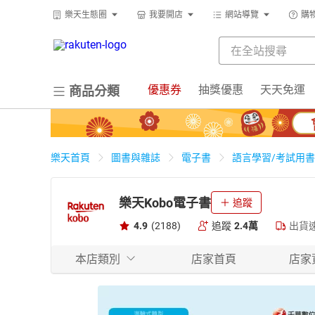
樂天生態圈
我要開店
網站導覽
購
優惠券
抽獎優惠
天天免運
商品分類
樂天首頁
圖書與雜誌
電子書
語言學習/考試用書
樂天Kobo電子書
追蹤
4.9
(2188)
追蹤
2.4萬
出貨
本店類別
店家首頁
店家