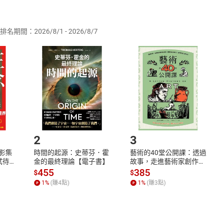
供即為完成之線上服務，經消費者事先同意始提供。」 之商品
排名期間：2026/8/1 - 2026/8/7
訂購本店鋪之商品即代表知悉本店鋪所銷售之商品為電子書，屬
取電子書，不得請求退貨退款。
品
放入
購物車
登入
帳號
欲取消訂單或辦理退貨時，請登入樂天市場，並於「我的訂單」
Shopping cart
Login
將依您的申請進行審核，待審核通過後將為您辦理退款事宜。
市場須以整筆訂單為單位進行取消/退貨，恕無法以單支商品取消
如何開始使用？
.選擇閱讀載具
Step2.
2
3
X影集
時間的起源：史蒂芬．霍
藝術的40堂公開課：透過
蓄弒待
金的最終理論【電子書】
故事，走進藝術家創作現
場，看藝術如何誕生、如
455
385
$
$
何形塑人類生活【電子
1
%
(賺
4
點)
1
%
(賺
3
點)
書】