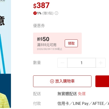
387
$
1%
(賺3點)
優惠券
50
$
折
領取
滿555元可用
2026/08/09 15:59
截止
數量
放入購物車
配送
無實體配送
免運
付款
信用卡／LINE Pay／AFTEE／