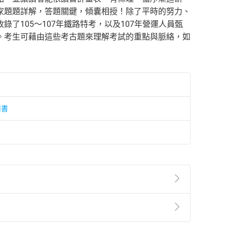
家題題詳解，答題關鍵，傾囊相授！除了平時的努力、
了105～107年鐵路特考，以及107年營運人員甄
。考生可藉由這些考古題來理解考試的重點與脈絡，如
用書
準則
第
2
條第
5
款之規定，「非以有形媒介提供之數位