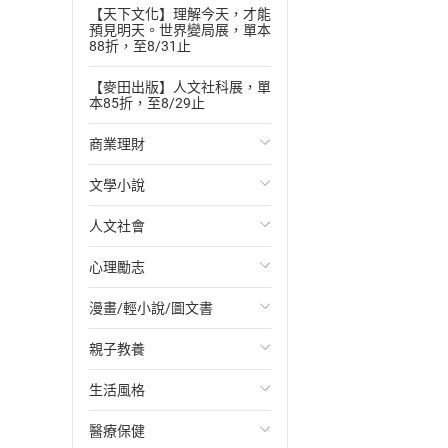
【天下文化】理解今天，才能
預見明天。世界變局展，單本
88折，至8/31止
【麥田出版】人文社科展，單
本85折，至8/29止
商業理財
文學小說
投資理財
人文社會
經濟/趨勢
歐美文學
心理勵志
財務/金融
日本文學
國際關係
漫畫/輕小說/圖文書
管理/領導
韓國文學
政治
心靈成長/情緒
親子教養
職場工作術
華文文學
社會科學
人際關係
輕小說
生活風格
成功法
經典文學
台灣/中國歷史
兩性關係
奇幻/科幻
教育現場
醫療保健
行銷/廣告
成長/家庭生活小說
日/韓歷史
心理學
愛情故事
兒童文學/故事
飲食/食譜