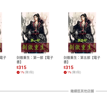
式
退換貨規範
、LINE PAY、AFTEE
本店是否提供消費者保護法七日猶
之權利，遽消費者保護法及通訊交
電子
剑傲重生：第一部【電子
剑傲重生：第五部【電子
除權合理例外情事適用準則，依商
書】
書】
質各有不同規定。詳細退換貨說明
315
315
$
$
照各商品說明。
1
%
(賺
3
點)
1
%
(賺
3
點)
詳細說明
繼續逛其他店舖