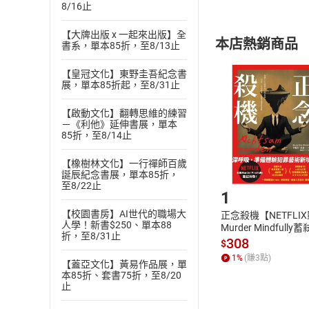
8/16止
內容或一經提
購書須知
定。
【大牌出版 x 一起來出版】全
本店熱銷商品
書系，單本85折，至8/13止
(
二
)
消費者
且已下載
/
存
挑選
商
【皇冠文化】東野圭吾紀念書
展，單本85折起，至8/31止
退貨方式：您
Choose
貨」，本店鋪
【啟動文化】翻轉思維的練習
請注意，樂天
－《利他》延伸書展，單本
購書後，
85折，至8/14止
【橡樹林文化】一行禪師百歲
Step1
誕辰紀念書展，單本85折，
至8/22止
1
【校園書房】AI世代的職場大
正念殺機【NETFLI
人學！新書$250、單本88
Murder Mindfully
折，至8/31止
發】【電子書】
308
$
1
%
(賺
3
點)
【蓋亞文化】黃易作品展，單
本85折、套書75折，至8/20
止