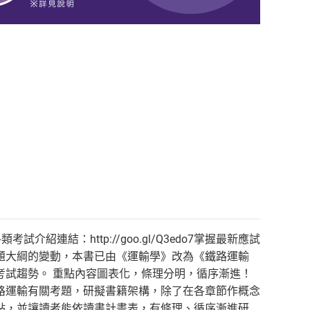
考試介紹連結：http://goo.gl/Q3edo7掌握最新應試
題大綱的變動，本書已由《運輸學》改為《鐵路運輸
考試趨勢。 重點內容圖表化，條理分明，循序漸進！
路運輸有關考題，研擬書籍架構，除了在各章節作概念
點，並讓讀者能依讀書計畫表，有條理、循序漸進研