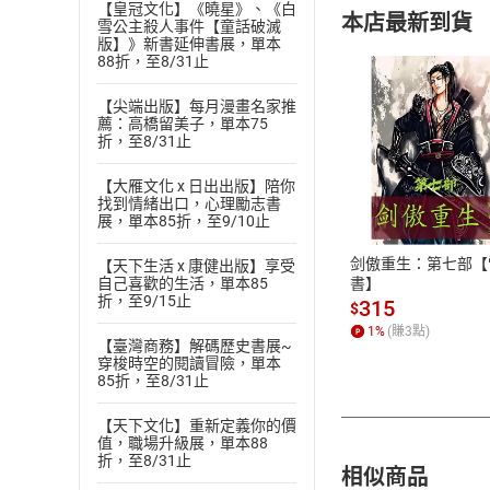
【皇冠文化】《曉星》、《白
本店最新到貨
雪公主殺人事件【童話破滅
版】》新書延伸書展，單本
88折，至8/31止
【尖端出版】每月漫畫名家推
薦：高橋留美子，單本75
折，至8/31止
付款方
【大雁文化 x 日出出版】陪你
找到情緒出口，心理勵志書
ATM轉帳、信用卡
展，單本85折，至9/10止
剑傲重生：第七部【
【天下生活 x 康健出版】享受
書】
自己喜歡的生活，單本85
折，至9/15止
315
$
1
%
(賺
3
點)
【臺灣商務】解碼歷史書展~
穿梭時空的閱讀冒險，單本
85折，至8/31止
【天下文化】重新定義你的價
值，職場升級展，單本88
折，至8/31止
相似商品