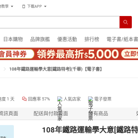
物教學
下載APP
日本購物
品牌旗艦
優惠活動
排行榜
電子書/紙本
108年鐵路運輸學大意[鐵路特考](千華)【電子書】
速度
1 天
回應率
57%
人氣店家
電子發票
資訊頁面
配送與付款頁面
所有商品
108年鐵路運輸學大意[鐵路特