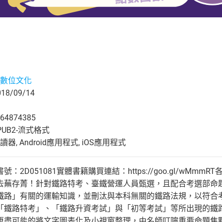
數位文化
8/09/14
64874385
UB2-流式格式
, Android應用程式, iOS應用程式
2D051081實體書籍購買連結：https://goo.gl/wMmmRT各類
去蕪存菁！針對鐵路特考、臺鐵營運人員甄選，且配合考選部命
鐵路」有關的運輸知識，並刪汰與本科無關的鐵路法規，以符合
「鐵路特考」、「鐵路升資考試」與「初等考試」等所出現的鐵
更盡可能的將文字圖表化及小視窗整理，由名師叮嚀重要命題焦