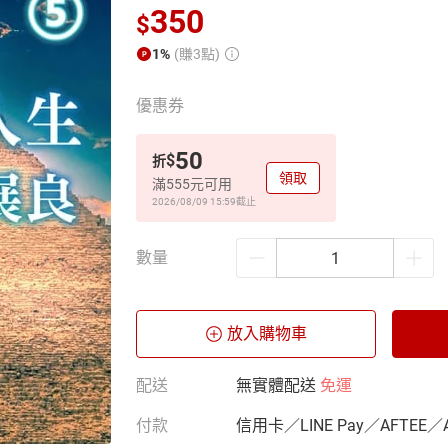
350
$
1%
(賺3點)
優惠券
50
$
折
領取
滿555元可用
2026/08/09 15:59
截止
數量
放入購物車
配送
無實體配送
免運
付款
信用卡／LINE Pay／AFTEE／