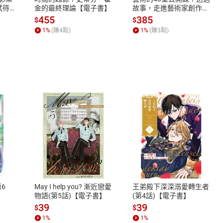
蓄弒待
金的最終理論【電子書】
故事，走進藝術家創作現
場，看藝術如何誕生、如
455
385
$
$
何形塑人類生活【電子
1
%
(賺
4
點)
1
%
(賺
3
點)
書】
式
退換貨規範
、LINE PAY、AFTEE
本店是否提供消費者保護法七日猶
之權利，遽消費者保護法及通訊交
6
May I help you? 漸近戀愛
王弟殿下深深溺愛轉生者
除權合理例外情事適用準則，依商
物語(第5話)【電子書】
(第4話)【電子書】
質各有不同規定。詳細退換貨說明
39
39
$
$
照各商品說明。
1
%
1
%