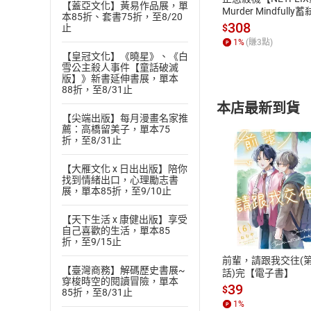
【蓋亞文化】黃易作品展，單
Murder Mindfully
本85折、套書75折，至8/20
發】【電子書】
308
$
止
1
%
(賺
3
點)
【皇冠文化】《曉星》、《白
雪公主殺人事件【童話破滅
版】》新書延伸書展，單本
88折，至8/31止
本店最新到貨
【尖端出版】每月漫畫名家推
薦：高橋留美子，單本75
折，至8/31止
【大雁文化 x 日出出版】陪你
找到情緒出口，心理勵志書
展，單本85折，至9/10止
付款方
【天下生活 x 康健出版】享受
自己喜歡的生活，單本85
ATM轉帳、信用卡
折，至9/15止
前輩，請跟我交往(第
【臺灣商務】解碼歷史書展~
話)完【電子書】
穿梭時空的閱讀冒險，單本
39
$
85折，至8/31止
1
%