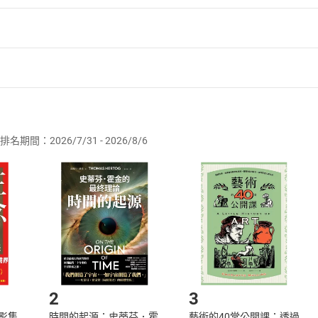
者保護法
第
19
條第
1
項後段
暨
通訊交易解除權合理例外情事適用
供即為完成之線上服務，經消費者事先同意始提供。」 之商品
排名期間：2026/7/31 - 2026/8/6
訂購本店鋪之商品即代表知悉本店鋪所銷售之商品為電子書，屬
取電子書，不得請求退貨退款。
品
放入
購物車
登入
帳號
欲取消訂單或辦理退貨時，請登入樂天市場，並於「我的訂單」
Shopping cart
Login
將依您的申請進行審核，待審核通過後將為您辦理退款事宜。
市場須以整筆訂單為單位進行取消/退貨，恕無法以單支商品取消
如何開始使用？
.選擇閱讀載具
Step2.
2
3
X影集
時間的起源：史蒂芬．霍
藝術的40堂公開課：透過