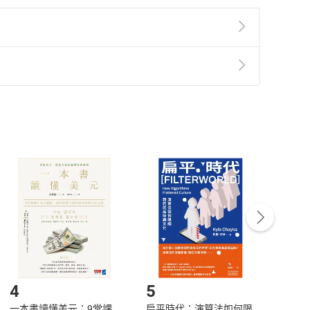
準則
第
2
條第
5
款之規定，「非以有形媒介提供之數位
，不適用消保法第
19
條第
1
項七日內無條件退貨之規
非以有形媒介提供之數位內容，消費者同意若訂購後
付款
方式
完成
訂單
中點選「瀏覽訂單明細」
>
「申請取消訂單
/
退
Payment
Complete
/退貨。
登入帳號，下載書籍後看書
4
5
6
一本書讀懂美元：9堂課
扁平時代：演算法如何限
本物