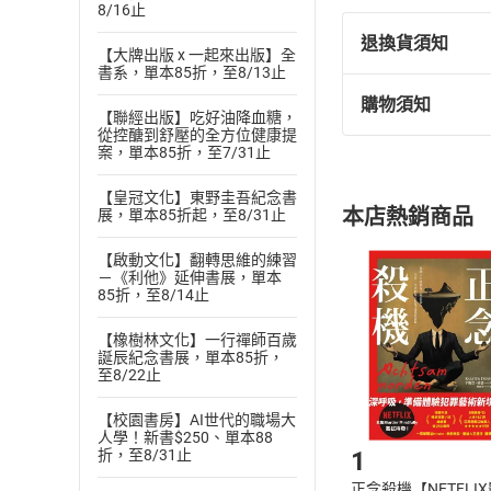
8/16止
退換貨須知
【大牌出版 x 一起來出版】全
書系，單本85折，至8/13止
購物須知
退換貨規定：
【聯經出版】吃好油降血糖，
從控醣到舒壓的全方位健康提
(
一
)
依
消費
案，單本85折，至7/31止
內容或一經提
購書須知
定。
【皇冠文化】東野圭吾紀念書
本店熱銷商品
展，單本85折起，至8/31止
(
二
)
消費者
且已下載
/
存
【啟動文化】翻轉思維的練習
挑選
商
－《利他》延伸書展，單本
退貨方式：您
Choose
85折，至8/14止
貨」，本店鋪
請注意，樂天
【橡樹林文化】一行禪師百歲
購書後，
誕辰紀念書展，單本85折，
至8/22止
【校園書房】AI世代的職場大
Step1
人學！新書$250、單本88
折，至8/31止
1
正念殺機【NETFLI