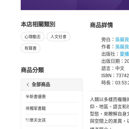
本店相關類別
商品詳情
心理勵志
人文社會
旁白：
吳展良
作者：
吳展良
有聲書
出版社：
愛播
出版日期：202
語言：中文
商品分類
ISBN：73742
時長：03:53:
全部商品
🎯新書優惠
人類以多樣而複雜
仰、地區、語言和
🉐獨家書籍
型態，來瞭解自身
💘樂天女孩
與空間上的差異，