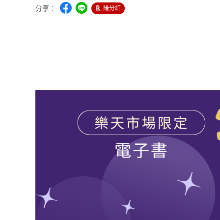
分享：
賺分紅