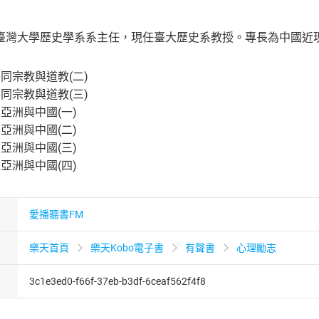
臺灣大學歷史學系系主任，現任臺大歷史系教授。專長為中國近
共同宗教與道教(二)
共同宗教與道教(三)
亞洲與中國(一)
亞洲與中國(二)
亞洲與中國(三)
亞洲與中國(四)
愛播聽書FM
樂天首頁
樂天Kobo電子書
有聲書
心理勵志
3c1e3ed0-f66f-37eb-b3df-6ceaf562f4f8