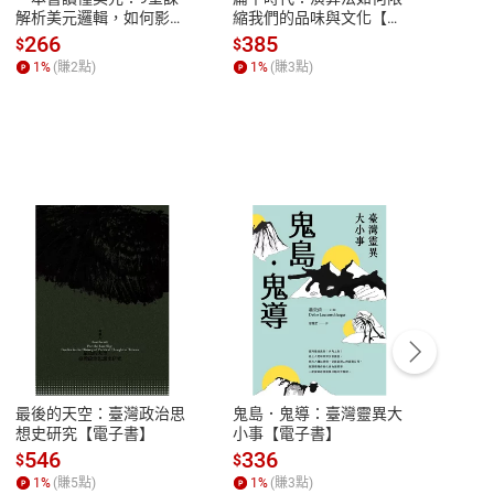
解析美元邏輯，如何影響
縮我們的品味與文化【電
說，
全球經濟和每個人的投資
子書】
來】
266
385
28
$
$
$
【電子書】
1
%
(賺
2
點)
1
%
(賺
3
點)
1
%
客服資訊
豫期
服務時間：週一到週五 10:00-12:00、
易解
13:00-17:00 (國定假日及例假日休息)
最後的天空：臺灣政治思
鬼島．鬼導：臺灣靈異大
中西
品性
客服電話：0080-1857077
想史研究【電子書】
小事【電子書】
子書
請參
客服信箱：
聯絡店家
546
336
32
$
$
$
1
%
(賺
5
點)
1
%
(賺
3
點)
1
%