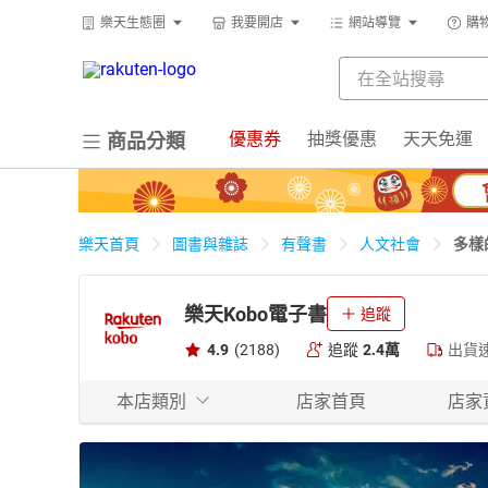
樂天生態圈
我要開店
網站導覽
購
優惠券
抽獎優惠
天天免運
商品分類
多樣
樂天首頁
圖書與雜誌
有聲書
人文社會
樂天Kobo電子書
追蹤
4.9
(2188)
追蹤
2.4萬
出貨
本店類別
店家首頁
店家