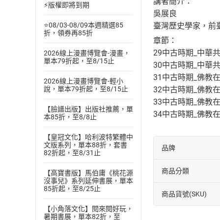
講者簡介：
⚡版權即將到期
吳展良
臺灣歷史學家，前
⭐08/03-08/09本週精選85
折，領券再85折
章節：
29中古時期_中華
2026線上漫畫博覽會-漫畫，
單本79折起，至8/15止
30中古時期_中華
31中古時期_佛教在
2026線上漫畫博覽會-輕小
32中古時期_佛教在
說，單本79折起，至8/15止
33中古時期_佛教在
【臉譜出版】出版社推薦，單
34中古時期_佛教在
本85折，至8/8止
【皇冠文化】哈利波特繁體中
文版系列，單本88折，套書
品牌
82折起，至8/31止
商品分類
【高寶書版】馬伯庸《桃花源
沒事兒》系列延伸書展，單本
85折起，至8/25止
商品貨號(SKU)
【小角落文化】閱來閱好玩，
暑期書展，單本82折，至