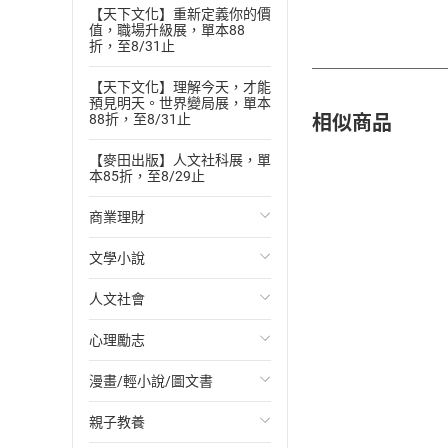
【天下文化】重新定義你的價
值，職場升級展，單本88
折，至8/31止
【天下文化】理解今天，才能
預見明天。世界變局展，單本
相似商品
88折，至8/31止
【麥田出版】人文社科展，單
本85折，至8/29止
商業理財
文學小說
投資理財
人文社會
經濟/趨勢
歐美文學
心理勵志
財務/金融
日本文學
國際關係
漫畫/輕小說/圖文書
管理/領導
韓國文學
政治
心靈成長/情緒
親子教養
職場工作術
華文文學
社會科學
人際關係
輕小說