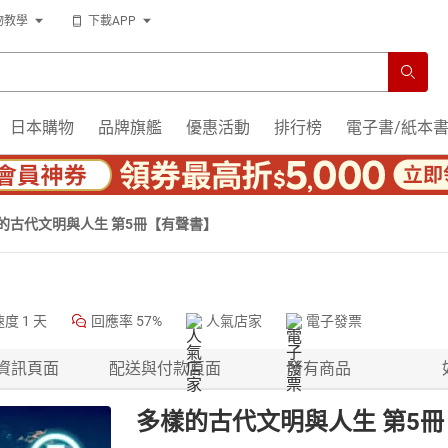
物教學
下載APP
日本購物
品牌旗艦
優惠活動
排行榜
電子書/紙本
的古代文明與人生 第5冊【有聲書】
速度
1 天
回應率
57%
人氣店家
電子發票
資訊頁面
配送與付款頁面
所有商品
多樣的古代文明與人生 第5