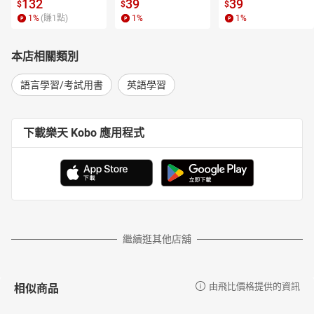
l.6【有聲書】
書】
【電子書】
132
39
39
$
$
$
【最新著作】
1
%
(賺
1
點)
1
%
1
%
《100%滿分命中奇蹟：7000英文單字╳文法＋句型＋片語》
本店相關類別
語言學習/考試用書
英語學習
下載樂天 Kobo 應用程式
繼續逛其他店舖
相似商品
由飛比價格提供的資訊