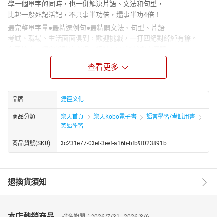
學一個單字的同時，也一併解決片語、文法和句型，
比起一般死記活記，不只事半功倍，還事半功4倍！
最完整單字量●最精選例句●最精闢文法、句型、片語
考試、職場、生活面面俱到，歡迎挑戰，一打四絕對綽綽有餘。
有了這本，讓你扮豬吃老虎，締造100%滿分命中奇蹟！
．這是一本「最有同理心」的書！地表最強名師，完全了解學
查看更多
習者的困境在哪！
．這是一本「最懂得偷懶」的書！用一倍時間換四倍的英語
力，懶鬼都能上手！
品牌
捷徑文化
．這是一本「最隨心所欲」的書！外師親錄MP3，隨時隨地想
聽就聽沒壓力！
商品分類
樂天首頁
樂天Kobo電子書
語言學習/考試用書
英語學習
大考中心指定單字範圍，從國中小到高中大學必備單字，這本
書通通有！
商品貨號(SKU)
3c231e77-03ef-3eef-a16b-bfb9f023891b
在這個講求語言能力的時代，你是否和很多人一樣，從小到大
背了無數單字，花了需多時間努力學英文，卻總背了又忘呢？全書
將大考中心公布7000單字，依據國中小與高中大學階段，從簡單到
退換貨須知
進階，讀者可以從這本書直接翻到自己的Level，該學的單字通通
有，以前學的英文不再全部還給學校老師。
結合本書7000必學單字，清楚講解重要的文法觀念！
本店熱銷商品
排名期間：2026/7/31 - 2026/8/6