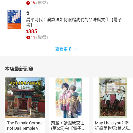
【作者簡介】
1
%
(賺
2
點)
許豪（Hover）
5
【學歷】
扁平時代：演算法如何限縮我們的品味與文化【電子
密西根州立大學 TESOL
書】
China南開EMBA畢業（企管博班）
385
$
NYU翻譯研究所
1
%
(賺
3
點)
【特殊經歷】
查看更多
91~105補教中心考場解題教師
大學推甄備審資料委員、大學推甄面試官
政大、成大、淡江、靜宜、師大、文化、雲科大、虎科、台科大、
本店最新到貨
中興英語社團顧問
北區中小學教師擴大內需方案特聘教師
美商鄧白氏顧問
希爾頓飯店口語訓練教師
P&G內訓教師
新竹文化局教師
全國總工會特約教師
台北市政府內部特約教師
中華民國城市小姐選美協會口譯顧問
The Female Corone
前輩，請跟我交往
May I help you? 漸
r of Dali Temple Vo
(第6話)完【電子
近戀愛物語(第5話)
三軍軍醫衛材翻譯顧問