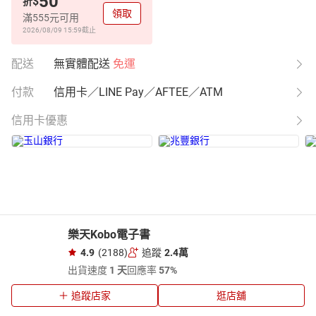
50
$
折
領取
滿555元可用
2026/08/09 15:59
截止
配送
無實體配送
免運
付款
信用卡／LINE Pay／AFTEE／ATM
信用卡優惠
樂天Kobo電子書
4.9
(2188)
追蹤
2.4萬
出貨速度
1 天
回應率
57%
追蹤店家
逛店舖