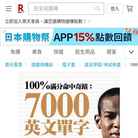
登入
立即加入樂天會員，讓您邊購物邊賺點數！
購物網分類
免運
美食
保健
民生用品
居家
3C
樂天首頁
圖書與雜誌
電子書
語言學習/考試用書
10
天天免運
美食蛋糕
養生保健
民生用品
居家生活
3C家電
運動休閒
親子玩具
女裝
男裝
化妝保養
情趣用品