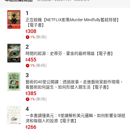
背單字只看中譯解釋嗎？小心你浪費了大量寶貴時間在無意義
的死記強背上！你知道「把冷氣打開」的英文怎麼說嗎？雖然
1
「open」也是「打開」的意思，但我們一般不說「open the air
正念殺機【NETFLIX影集Murder Mindfully蓄弒待發】
conditioner」，而是用「turn on」，如果用錯了，可能會讓人誤會
【電子書】
你是真的要把冷氣拆開來看。這本書針對書中單字，清楚講解基本
308
$
的文法觀念，讓你邊背單字，邊學文法，輕輕鬆鬆達到事半功倍的
1
%
(賺
3
點)
效果。
2
打破「背多分」的學習模式，跟著單字一起學好片語！
時間的起源：史蒂芬．霍金的最終理論【電子書】
常常看到許多片語，卻一時想不起來到底是什麼意思嗎？相信
455
$
大家都知道「bed」是床的意思，那麼「bed down」是什麼意思
1
%
(賺
4
點)
呢？試著用理解推敲的方式想片語，bed down其實就是「睡覺」的
3
意思！這本書幫你在單字中列出基礎必學的片語，附上清楚易懂的
解說，讓你記單字，學片語，花一樣的時間，獲得雙倍的效果，真
藝術的40堂公開課：透過故事，走進藝術家創作現場，
看藝術如何誕生、如何形塑人類生活【電子書】
是一舉兩得！
385
$
努力學習單字的同時，別忘了直接運用到句型中！
1
%
(賺
3
點)
看到文法句型時，是否心裡想的是「天啊！好複雜！句子到底
4
是怎麼組合起來的？」其實所有句子都是由單字組成的，這本書幫
一本書讀懂美元：9堂課解析美元邏輯，如何影響全球經
你列出延伸例句，讓你將學習的單字與片語直接運用到句子中，不
濟和每個人的投資【電子書】
但提升文法能力，英文寫作也同步加分！
266
$