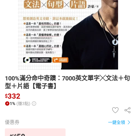
日本購物
電子/紙本書
HOT
100%滿分命中奇蹟：7000英文單字╳文法＋句
型＋片語【電子書】
332
$
1%
(賺3點)
優惠券
一鍵全領