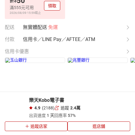
50
$
折
領取
滿555元可用
2026/08/09 15:59
截止
配送
無實體配送
免運
付款
信用卡／LINE Pay／AFTEE／ATM
信用卡優惠
樂天Kobo電子書
4.9
(2188)
追蹤
2.4萬
出貨速度
1 天
回應率
57%
追蹤店家
逛店舖