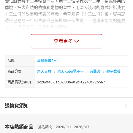
變化設計每十二年輪替一次，用十二個字代表十二年：按照經典的
傳說，把大自然的依據和動物的習性，用深入淺出的方式告訴我們
十二生肖的故事和代表的意義，希望知道《十二生肖》後，容易記
得自己是哪一年出生和自己屬於哪一個生肖，不僅傳承悠久的歷史
文化，還認識了十二隻動物的習性。
講師簡介-AI胖叔叔
查看更多
胖叔叔，四十歲退休後在各大醫院、美術館擔任說故事志工，本著
為社會盡份心力的初衷，唱作俱佳、靈活生動的又饒富創意的演繹
方式，毫不意外地火速成為了超受大朋友小孩子喜愛的「說故事叔
叔」，更在2021 世界說故事錦標賽，獲得冠軍。
品牌
愛播聽書FM
爐火純青的說故事功力，使胖叔叔不只曾經受邀至泰國、澳門、蘇
商品分類
樂天首頁
樂天Kobo電子書
有聲書
親子教養
州星兒親子、北京等地作說故事培訓，更連三年受邀在北京「國家
大劇院」和國交音樂家們搭配合作「說故事音樂會」，以傳統民間
商品貨號(SKU)
3c26df43-8ab0-330b-9c9c-a2943c77b567
傳說故事搭配國樂引起廣大迴響！
胖叔叔詮釋故事精彩絕倫，聽過的朋友有口皆碑，這回與AI新技術
合作，以他的AI人聲，為孩子們解說更多百科內容，說出更多的趣
退換貨須知
味故事!
作者簡介-幼福文化
幼福公司創立至今，數度榮獲金鼎獎及好書大讀、最佳健康讀物、
本店熱銷商品
排名期間：2026/8/1 - 2026/8/7
最佳優良品質等奬項。我們秉持著統一集團前總裁林蒼生先生的期