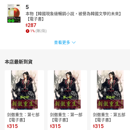
5
本物【韓國現象級暢銷小說，被譽為韓國文學的未來】
【電子書】
287
$
1
%
(賺
2
點)
查看更多
本店最新到貨
剑傲重生：第七部
剑傲重生：第一部
剑傲重生：第五部
【電子書】
【電子書】
【電子書】
315
315
315
$
$
$