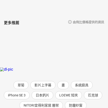
更多推薦
由飛比價格提供的資訊
翠菊
影片上字幕
畫
系統廚具
iPhone SE 3
日本鈣片
LOEWE 短夾
匹克球
NITORI宜得利家居 層架
防霾紗窗