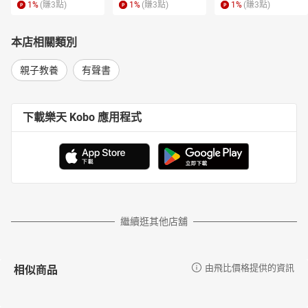
1
%
(賺
3
點)
1
%
(賺
3
點)
1
%
(賺
3
點)
本店相關類別
親子教養
有聲書
下載樂天 Kobo 應用程式
繼續逛其他店舖
相似商品
由飛比價格提供的資訊