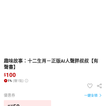
日本購物
電子/紙本書
HOT
趣味故事：十二生肖－正版AI人聲胖叔叔【有
聲書】
100
$
1%
(賺1點)
優惠券
一鍵全領