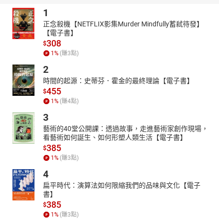
許｢培植幼兒的愛心，深耕幼兒的福田｣，堅持 ｢從小培養幼兒學習及
1
閱讀習慣｣，｢追求企業永續經營及成長｣，並不斷朝食物教育、素養
教育、STEAM教育等未來趨勢發展，結合聲光科技、影音、遊戲，
正念殺機【NETFLIX影集Murder Mindfully蓄弒待發】
【電子書】
讓孩子在愉快的童年中學習，目前已 是臺灣親子、家庭教育與學習
308
$
領域的前茅。
1
%
(賺
3
點)
作者簡介-雅婷智慧
2
雅婷智慧作為實踐與推動台灣人工智慧實驗室(Taiwan AI Labs) 人機
互動應用的重要橋樑，聚焦企業與使用者需求，專注於人機介面創
時間的起源：史蒂芬．霍金的最終理論【電子書】
455
新，開發涵蓋語音、藝術與音樂創作、網路資訊安全、生成式AI等
$
應用領域，致力打造最適宜使用的AI人機工具。
1
%
(賺
4
點)
章節：
3
01十二生肖是什麼？
藝術的40堂公開課：透過故事，走進藝術家創作現場，
02十二生肖的好朋友、好助手
看藝術如何誕生、如何形塑人類生活【電子書】
385
$
1
%
(賺
3
點)
4
扁平時代：演算法如何限縮我們的品味與文化【電子
書】
385
$
1
%
(賺
3
點)