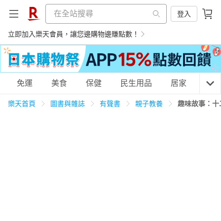
登入
立即加入樂天會員，讓您邊購物邊賺點數！
購物網分類
免運
美食
保健
民生用品
居家
3C
樂天首頁
圖書與雜誌
有聲書
親子教養
趣味故事：十
天天免運
美食蛋糕
養生保健
民生用品
居家生活
3C家電
運動休閒
親子玩具
女裝
男裝
化妝保養
情趣用品