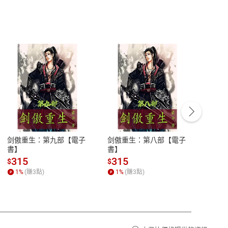
客服資訊
豫期
服務時間：週一到週五 10:00-12:00、
易解
13:00-17:00 (國定假日及例假日休息)
剑傲重生：第九部【電子
剑傲重生：第八部【電子
潜水史
品性
客服電話：0080-1857077
書】
書】
andari
al) Sc
請參
客服信箱：
聯絡店家
315
315
13
$
$
$
r【電
1
%
(賺
3
點)
1
%
(賺
3
點)
1
%