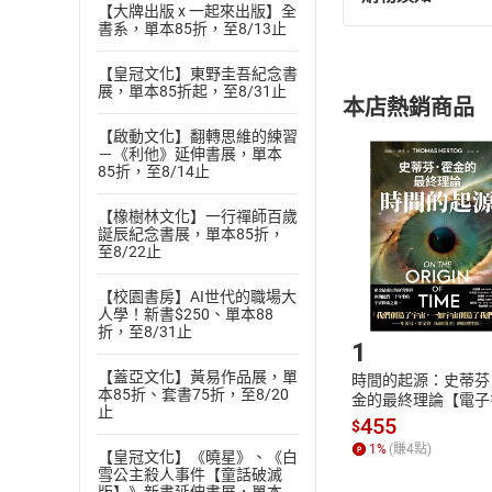
退換貨規定：
【大牌出版 x 一起來出版】全
書系，單本85折，至8/13止
(
一
)
依
消費
內容或一經提
【皇冠文化】東野圭吾紀念書
購書須知
定。
展，單本85折起，至8/31止
本店熱銷商品
(
二
)
消費者
【啟動文化】翻轉思維的練習
且已下載
/
存
挑選
商
－《利他》延伸書展，單本
85折，至8/14止
退貨方式：您
Choose
貨」，本店鋪
【橡樹林文化】一行禪師百歲
請注意，樂天
誕辰紀念書展，單本85折，
購書後，
至8/22止
【校園書房】AI世代的職場大
Step1
人學！新書$250、單本88
折，至8/31止
1
【蓋亞文化】黃易作品展，單
時間的起源：史蒂芬
本85折、套書75折，至8/20
金的最終理論【電子
止
455
$
1
%
(賺
4
點)
【皇冠文化】《曉星》、《白
雪公主殺人事件【童話破滅