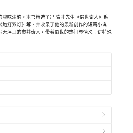
的津味津韵。本书精选了冯 骥才先生《俗世奇人》系
《炮打双灯》等，并收录了他的最新创作的短篇小说
写天津卫的市井奇人，带着俗世的热闹与情义；讲特殊