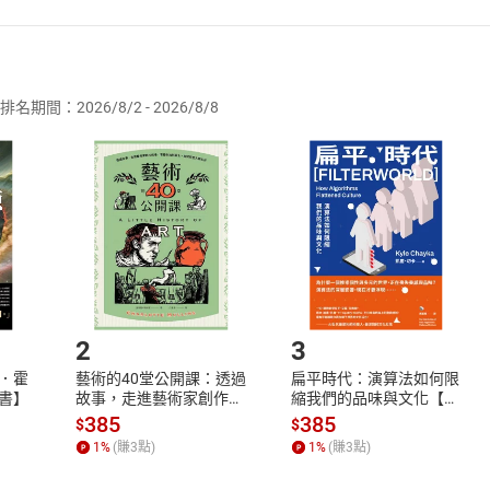
者保護法
第
19
條第
1
項後段
暨
通訊交易解除權合理例外情事適用
供即為完成之線上服務，經消費者事先同意始提供。」 之商品
排名期間：2026/8/2 - 2026/8/8
訂購本店鋪之商品即代表知悉本店鋪所銷售之商品為電子書，屬
取電子書，不得請求退貨退款。
品
放入
購物車
登入
帳號
欲取消訂單或辦理退貨時，請登入樂天市場，並於「我的訂單」
Shopping cart
Login
將依您的申請進行審核，待審核通過後將為您辦理退款事宜。
市場須以整筆訂單為單位進行取消/退貨，恕無法以單支商品取消
如何開始使用？
.選擇閱讀載具
Step2.
2
3
．霍
藝術的40堂公開課：透過
扁平時代：演算法如何限
書】
故事，走進藝術家創作現
縮我們的品味與文化【電
場，看藝術如何誕生、如
子書】
385
385
$
$
何形塑人類生活【電子
1
%
(賺
3
點)
1
%
(賺
3
點)
書】