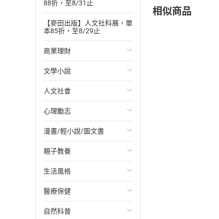
88折，至8/31止
相似商品
【麥田出版】人文社科展，單
本85折，至8/29止
商業理財
文學小說
投資理財
人文社會
經濟/趨勢
歐美文學
心理勵志
財務/金融
日本文學
國際關係
漫畫/輕小說/圖文書
管理/領導
韓國文學
政治
心靈成長/情緒
親子教養
職場工作術
華文文學
社會科學
人際關係
輕小說
生活風格
成功法
經典文學
台灣/中國歷史
兩性關係
奇幻/科幻
教育現場
醫療保健
行銷/廣告
成長/家庭生活小說
日/韓歷史
心理學
愛情故事
兒童文學/故事
飲食/食譜
自然科普
傳記
懸疑/推理小說
其他歷史/史學
職場/社會寫實
兒童科普/學習
健身/美顏
健康/養生