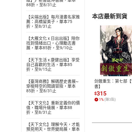
版】》新書延伸書展，單本
88折，至8/31止
本店最新到貨
【尖端出版】每月漫畫名家推
薦：高橋留美子，單本75
折，至8/31止
【大雁文化 x 日出出版】陪你
找到情緒出口，心理勵志書
展，單本85折，至9/10止
付款方
【天下生活 x 康健出版】享受
自己喜歡的生活，單本85
折，至9/15止
ATM轉帳、信用卡
剑傲重生：第七部【
【臺灣商務】解碼歷史書展~
穿梭時空的閱讀冒險，單本
書】
85折，至8/31止
315
$
1
%
(賺
3
點)
【天下文化】重新定義你的價
值，職場升級展，單本88
折，至8/31止
【天下文化】理解今天，才能
預見明天。世界變局展，單本