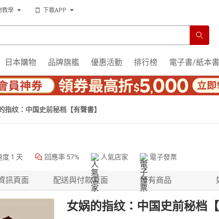
物教學
下載APP
日本購物
品牌旗艦
優惠活動
排行榜
電子書/紙本
的指纹：中国史前秘档【有聲書】
速度
1 天
回應率
57%
人氣店家
電子發票
資訊頁面
配送與付款頁面
所有商品
女娲的指纹：中国史前秘档【