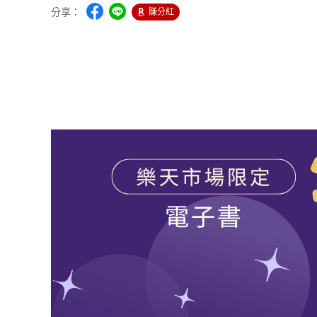
分享：
賺分紅