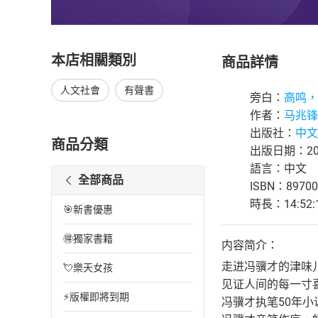
本店相關類別
商品詳情
人文社會
有聲書
旁白：
高鸣，
作者：
马兆锋
出版社：
中文
商品分類
出版日期：202
語言：中文
全部商品
ISBN：89700
時長：14:52:
🎯新書優惠
🉐獨家書籍
内容简介：
走进冯骥才的津味
💘樂天女孩
见证人间的每一寸
⚡版權即將到期
冯骥才执笔50年小