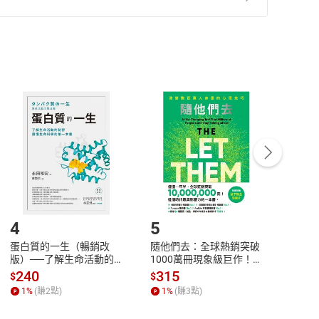
準則
第
2
條第
5
款之規定，「非以有形媒介提供之數位
，不適用消保法第
19
條第
1
項七日內無條件退貨之規
非以有形媒介提供之數位內容，消費者同意若訂購後
付款
方式
完成
訂單
中點選「瀏覽訂單明細」
>
「申請取消訂單
/
退
Payment
Complete
/退貨。
登入帳號，下載書籍後看書
4
5
6
蛋白質的一生（暢銷改
隨他們去：全球熱銷突破
理當
版）──了解生命活動的
1000萬冊現象級巨作！
快樂
秘密，讀懂生命科學的第
改變千萬人命運的心理技
理解
240
315
30
$
$
$
一本書【電子書】
巧【附放下執念明信片
慮、
1
%
(賺
2
點)
1
%
(賺
3
點)
1
%
圖】【電子書】
書】