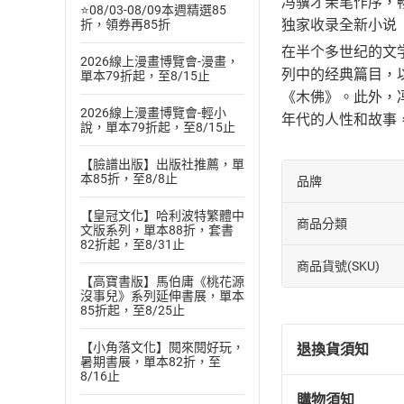
冯骥才亲笔作序，畅
⭐08/03-08/09本週精選85
独家收录全新小说
折，領券再85折
在半个多世纪的文
2026線上漫畫博覽會-漫畫，
列中的经典篇目，
單本79折起，至8/15止
《木佛》。此外，
2026線上漫畫博覽會-輕小
年代的人性和故事
說，單本79折起，至8/15止
【臉譜出版】出版社推薦，單
本85折，至8/8止
品牌
【皇冠文化】哈利波特繁體中
商品分類
文版系列，單本88折，套書
82折起，至8/31止
商品貨號(SKU)
【高寶書版】馬伯庸《桃花源
沒事兒》系列延伸書展，單本
85折起，至8/25止
【小角落文化】閱來閱好玩，
退換貨須知
暑期書展，單本82折，至
8/16止
購物須知