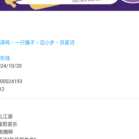
泽鸣，一只锤子，迈小步，苏星诃
在线
4/10/20
00024193
12
儿江湖
喜怒哀乐
说精粹