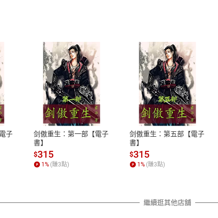
式
退換貨規範
、LINE PAY、AFTEE
本店是否提供消費者保護法七日猶
之權利，遽消費者保護法及通訊交
電子
剑傲重生：第一部【電子
剑傲重生：第五部【電子
除權合理例外情事適用準則，依商
書】
書】
質各有不同規定。詳細退換貨說明
315
315
$
$
照各商品說明。
1
%
(賺
3
點)
1
%
(賺
3
點)
詳細說明
繼續逛其他店舖