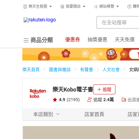
樂天生態圈
我要開店
網站導覽
購
優惠券
抽獎優惠
天天免運
商品分類
女娲
樂天首頁
圖書與雜誌
有聲書
人文社會
樂天Kobo電子書
追蹤
4.9
(2195)
追蹤
2.4萬
出貨
本店類別
店家首頁
店家