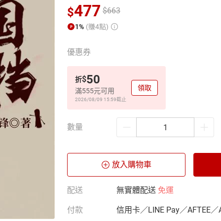
477
$
$
663
1%
(賺4點)
優惠券
50
$
折
領取
滿555元可用
2026/08/09 15:59
截止
數量
放入購物車
配送
無實體配送
免運
付款
信用卡／LINE Pay／AFTEE／