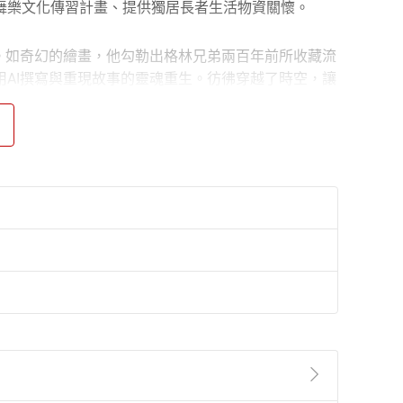
舞樂文化傳習計畫、提供獨居長者生活物資關懷。
。如奇幻的繪畫，他勾勒出格林兄弟兩百年前所收藏流
AI撰寫與重現故事的靈魂重生。彷彿穿越了時空，讓
、許崴、韓庚等。現任美國葛萊美獎、全美獨立音樂奬
，與女兒蕭君恬攜手操刀的《淡蘭古道三部曲》原聲帶專輯