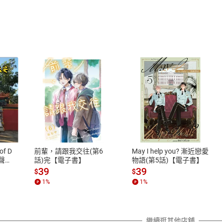
式
退換貨規範
、LINE PAY、AFTEE
本店是否提供消費者保護法七日猶
之權利，遽消費者保護法及通訊交
of D
前輩，請跟我交往(第6
May I help you? 漸近戀愛
除權合理例外情事適用準則，依商
有聲
話)完【電子書】
物語(第5話)【電子書】
質各有不同規定。詳細退換貨說明
39
39
$
$
照各商品說明。
1
%
1
%
詳細說明
繼續逛其他店舖