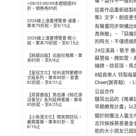
聲，製作不一樣的
⭐08/03-08/09本週精選85
折，領券再85折
這套作品重新錄製
集》文字，創造更
2026線上漫畫博覽會-漫畫，
單本79折起，至8/15止
有聲書同步架構出
真無敵」、「惡魔
2026線上漫畫博覽會-輕小
的時光，不僅透過
說，單本79折起，至8/15止
24位演員、歌手 
【臉譜出版】出版社推薦，單
蘇慧倫、魏如萱、
本85折，至8/8止
綸鎂、徐若瑄、馬
【皇冠文化】哈利波特繁體中
8組音樂人 特製
文版系列，單本88折，套書
Cheer(謝青翰）、
82折起，至8/31止
公益合作
【高寶書版】馬伯庸《桃花源
騷耳出品的《格事
沒事兒》系列延伸書展，單本
85折起，至8/25止
早期療育計畫」以
關於財團法人臺北
【小角落文化】閱來閱好玩，
暑期書展，單本82折，至
志玲姊姊慈善基金
8/16止
助的大小朋友已超