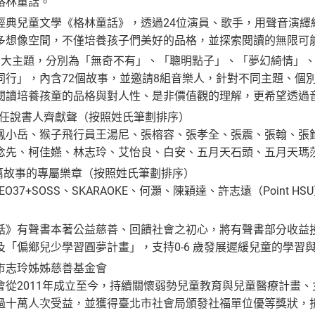
格林童話。
經典兒童文學《格林童話》，透過24位演員、歌手，用聲音演繹
多想像空間，不僅培養孩子們美好的品格，並探索閱讀的無限可
8大主題，分別為「無奇不有」、「聰明點子」、「夢幻綺情」
同行」，內含72個故事，並邀請8組音樂人，針對不同主題、個
閱讀培養孩童的品格與對人性、是非價值觀的理解，更希望透過
擔任說書人齊獻聲（按照姓氏筆劃排序）
鳳小岳、猴子飛行員王湯尼、張榕容、張孝全、張震、張翰、張
念先、柯佳嬿、林志玲、艾怡良、白安、五月天石頭、五月天瑪
每篇故事的專屬樂章（按照姓氏筆劃排序）
LEO37+SOSS、SKARAOKE、何灝、陳穎達、許志遠（Point 
話》有聲書本著公益慈善、回饋社會之初心，將有聲書部分收益
及「偏鄉兒少學習圓夢計畫」，支持0-6 歲發展遲緩兒童的學
市志玲姊姊慈善基金會
會從2011年成立至今，持續關懷弱勢兒童教育與兒童醫療計畫
過十萬人次受益，並獲得臺北市社會局頒發社福單位優等獎狀，