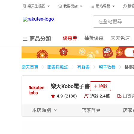
樂天生態圈
我要開店
網站導覽
購
優惠券
抽獎優惠
天天免運
商品分類
格事
樂天首頁
圖書與雜誌
有聲書
親子教養
樂天Kobo電子書
追蹤
4.9
(2188)
追蹤
2.4萬
出貨
本店類別
店家首頁
店家