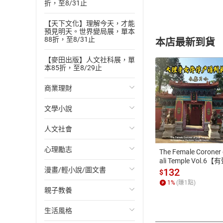
折，至8/31止
【天下文化】理解今天，才能
預見明天。世界變局展，單本
88折，至8/31止
本店最新到貨
【麥田出版】人文社科展，單
本85折，至8/29止
商業理財
文學小說
投資理財
付款方
人文社會
經濟/趨勢
歐美文學
ATM轉帳、信用卡
心理勵志
財務/金融
日本文學
國際關係
The Female Coroner 
ali Temple Vol.6【
書】
漫畫/輕小說/圖文書
管理/領導
韓國文學
政治
心靈成長/情緒
132
$
1
%
(賺
1
點)
親子教養
職場工作術
華文文學
社會科學
人際關係
輕小說
生活風格
成功法
經典文學
台灣/中國歷史
兩性關係
奇幻/科幻
教育現場