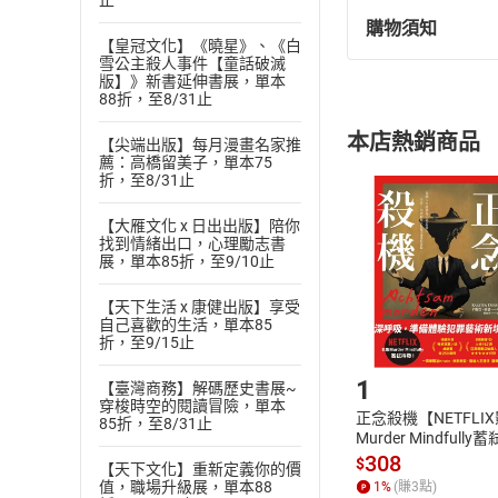
止
購物須知
退換貨規定：
【皇冠文化】《曉星》、《白
雪公主殺人事件【童話破滅
(
一
)
依
消費
版】》新書延伸書展，單本
內容或一經提
88折，至8/31止
購書須知
定。
本店熱銷商品
【尖端出版】每月漫畫名家推
(
二
)
消費者
薦：高橋留美子，單本75
且已下載
/
存
折，至8/31止
挑選
商
退貨方式：您
Choose
【大雁文化 x 日出出版】陪你
貨」，本店鋪
找到情緒出口，心理勵志書
展，單本85折，至9/10止
請注意，樂天
購書後，
【天下生活 x 康健出版】享受
自己喜歡的生活，單本85
折，至9/15止
Step1
1
【臺灣商務】解碼歷史書展~
穿梭時空的閱讀冒險，單本
正念殺機【NETFLI
85折，至8/31止
Murder Mindfully
發】【電子書】
308
$
【天下文化】重新定義你的價
值，職場升級展，單本88
1
%
(賺
3
點)