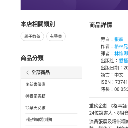
本店相關類別
商品詳情
親子教養
有聲書
旁白：
張震
作者：
格林兄
譯者：
林懷卿
商品分類
出版社：
愛播
出版日期：202
全部商品
語言：中文
ISBN：73741
🎯新書優惠
時長：00:05:
🉐獨家書籍
重磅企劃 《格事話
💘樂天女孩
24位說書人、8組
⚡版權即將到期
演員張震及糯米糰