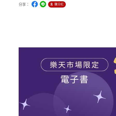
分享：
賺分紅