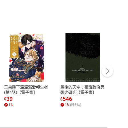
客服資訊
豫期
服務時間：週一到週五 10:00-12:00、
易解
13:00-17:00 (國定假日及例假日休息)
王弟殿下深深溺愛轉生者
最後的天空：臺灣政治思
鬼島
品性
客服電話：0080-1857077
(第4話)【電子書】
想史研究【電子書】
小事
請參
客服信箱：
聯絡店家
39
546
33
$
$
$
1
%
1
%
(賺
5
點)
1
%