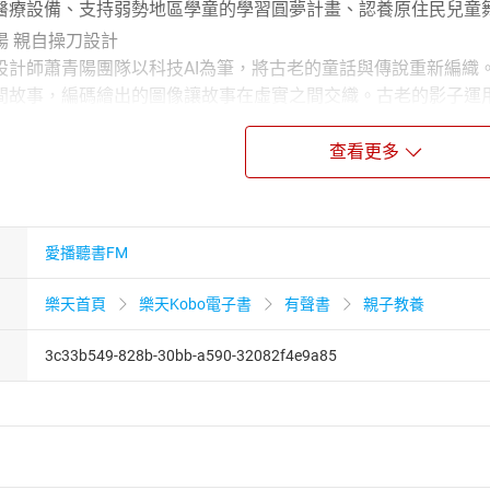
醫療設備、支持弱勢地區學童的學習圓夢計畫、認養原住民兒童
陽 親自操刀設計
設計師蕭青陽團隊以科技AI為筆，將古老的童話與傳說重新編織
間故事，編碼繪出的圖像讓故事在虛實之間交織。古老的影子運用
迷霧中重新發現了逝去的童年夢境。
查看更多
格林童話》數位專輯封面與實體專輯設計
片封套，合作歌手包括宋祖英、周杰倫、五月天、江蕙、陳綺貞
t Music Awards）及日本Unknown Asia評審。2023年
愛播聽書FM
ess Beginning》獲得美國第65屆葛萊美獎「最佳唱片包裝設計獎」。
樂天首頁
樂天Kobo電子書
有聲書
親子教養
3c33b549-828b-30bb-a590-32082f4e9a85