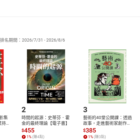
者保護法
第
19
條第
1
項後段
暨
通訊交易解除權合理例外情事適用
供即為完成之線上服務，經消費者事先同意始提供。」 之商品
排名期間：2026/7/31 - 2026/8/6
訂購本店鋪之商品即代表知悉本店鋪所銷售之商品為電子書，屬
取電子書，不得請求退貨退款。
品
放入
購物車
登入
帳號
欲取消訂單或辦理退貨時，請登入樂天市場，並於「我的訂單」
Shopping cart
Login
將依您的申請進行審核，待審核通過後將為您辦理退款事宜。
市場須以整筆訂單為單位進行取消/退貨，恕無法以單支商品取消
如何開始使用？
.選擇閱讀載具
Step2.
2
3
X影集
時間的起源：史蒂芬．霍
藝術的40堂公開課：透過
蓄弒待
金的最終理論【電子書】
故事，走進藝術家創作現
場，看藝術如何誕生、如
455
385
$
$
何形塑人類生活【電子
1
%
(賺
4
點)
1
%
(賺
3
點)
書】