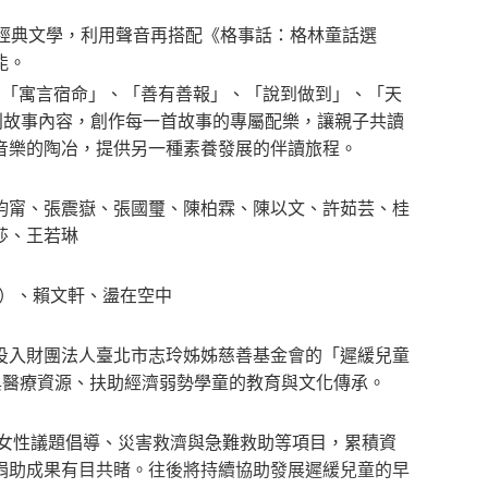
經典文學，利用聲音再搭配《格事話：格林童話選
能。
、「寓言宿命」、「善有善報」、「說到做到」、「天
別故事內容，創作每一首故事的專屬配樂，讓親子共讀
音樂的陶冶，提供另一種素養發展的伴讀旅程。
鈞甯、張震嶽、張國璽、陳柏霖、陳以文、許茹芸、桂
莎、王若琳
HSU）、賴文軒、盪在空中
投入財團法人臺北市志玲姊姊慈善基金會的「遲緩兒童
習與醫療資源、扶助經濟弱勢學童的教育與文化傳承。
、女性議題倡導、災害救濟與急難救助等項目，累積資
捐助成果有目共睹。往後將持續協助發展遲緩兒童的早