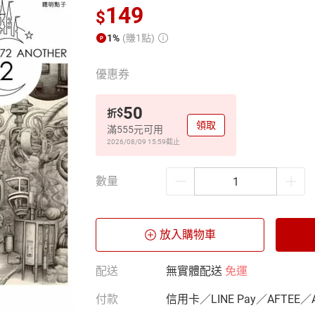
149
$
1%
(賺1點)
優惠券
50
$
折
領取
滿555元可用
2026/08/09 15:59
截止
數量
放入購物車
配送
無實體配送
免運
付款
信用卡／LINE Pay／AFTEE／