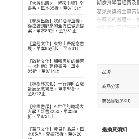
期療育學習經費及
【大牌出版 x 一起來出版】全
書系，單本85折，至8/13止
葛萊美獎得主蕭青
在時光的隧道中，
【聯經出版】吃好油降血糖，
從控醣到舒壓的全方位健康提
傳於歐洲的怪奇民
案，單本85折，至7/31止
我們在現代科技的
【皇冠文化】東野圭吾紀念書
《格事話－另一種
展，單本85折起，至8/31止
蕭青陽
設計超過上千張唱
【啟動文化】翻轉思維的練習
－《利他》延伸書展，單本
（Independen
85折，至8/14止
品牌
《Beginningl
【橡樹林文化】一行禪師百歲
章節：
商品分類
誕辰紀念書展，單本85折，
萬事通大夫：張震
至8/22止
商品貨號(SKU)
【校園書房】AI世代的職場大
人學！新書$250、單本88
折，至8/31止
退換貨須知
【蓋亞文化】黃易作品展，單
本85折、套書75折，至8/20