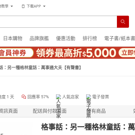
物教學
下載APP
日本購物
品牌旗艦
優惠活動
排行榜
電子書/紙本
話：另一種格林童話：萬事通大夫【有聲書】
速度
1 天
回應率
57%
人氣店家
電子發票
資訊頁面
配送與付款頁面
所有商品
格事話：另一種格林童話：萬