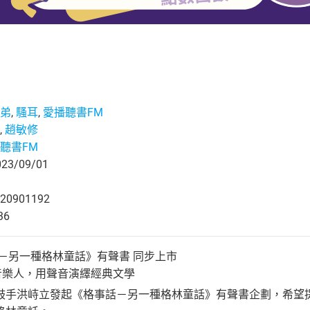
弟
,
騷耳
,
愛播聽書FM
,
趙敏修
聽書FM
3/09/01
20901192
36
－另一種格林童話》有聲書 同步上市
音樂人，用聲音演繹經典文學
鼓手洪峙立發起《格事話－另一種格林童話》有聲書企劃，希望