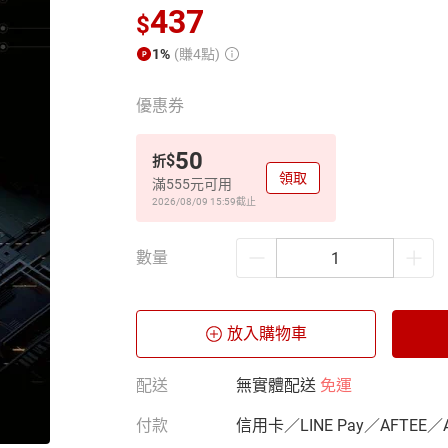
437
$
1%
(賺4點)
優惠券
50
$
折
領取
滿555元可用
2026/08/09 15:59
截止
數量
放入購物車
配送
無實體配送
免運
付款
信用卡／LINE Pay／AFTEE／