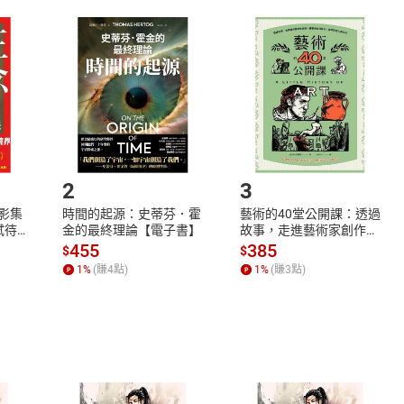
取電子書，不得請求退貨退款。
品
放入
購物車
登入
帳號
欲取消訂單或辦理退貨時，請登入樂天市場，並於「我的訂單」
Shopping cart
Login
將依您的申請進行審核，待審核通過後將為您辦理退款事宜。
市場須以整筆訂單為單位進行取消/退貨，恕無法以單支商品取消
如何開始使用？
.選擇閱讀載具
Step2.
2
3
X影集
時間的起源：史蒂芬．霍
藝術的40堂公開課：透過
蓄弒待
金的最終理論【電子書】
故事，走進藝術家創作現
場，看藝術如何誕生、如
455
385
$
$
何形塑人類生活【電子
1
%
(賺
4
點)
1
%
(賺
3
點)
書】