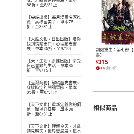
版】》新書延伸書展，單本
88折，至8/31止
【尖端出版】每月漫畫名家推
薦：高橋留美子，單本75
付款方
折，至8/31止
ATM轉帳、信用卡
【大雁文化 x 日出出版】陪你
找到情緒出口，心理勵志書
展，單本85折，至9/10止
剑傲重生：第七部【
書】
【天下生活 x 康健出版】享受
315
$
自己喜歡的生活，單本85
1
%
(賺
3
點)
折，至9/15止
【臺灣商務】解碼歷史書展~
穿梭時空的閱讀冒險，單本
85折，至8/31止
【天下文化】重新定義你的價
相似商品
值，職場升級展，單本88
折，至8/31止
【天下文化】理解今天，才能
預見明天。世界變局展，單本