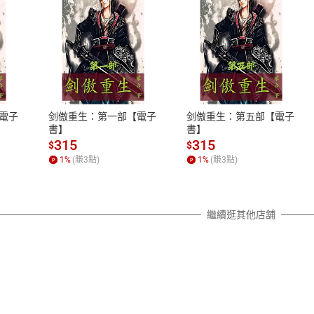
式
退換貨規範
、LINE PAY、AFTEE
本店是否提供消費者保護法七日猶
之權利，遽消費者保護法及通訊交
電子
剑傲重生：第一部【電子
剑傲重生：第五部【電子
除權合理例外情事適用準則，依商
書】
書】
質各有不同規定。詳細退換貨說明
315
315
$
$
照各商品說明。
1
%
(賺
3
點)
1
%
(賺
3
點)
詳細說明
繼續逛其他店舖