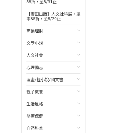
88折，至8/31止
【麥田出版】人文社科展，單
本85折，至8/29止
商業理財
文學小說
投資理財
人文社會
經濟/趨勢
歐美文學
心理勵志
財務/金融
日本文學
國際關係
漫畫/輕小說/圖文書
管理/領導
韓國文學
政治
心靈成長/情緒
親子教養
職場工作術
華文文學
社會科學
人際關係
輕小說
生活風格
成功法
經典文學
台灣/中國歷史
兩性關係
奇幻/科幻
教育現場
醫療保健
行銷/廣告
成長/家庭生活小說
日/韓歷史
心理學
愛情故事
兒童文學/故事
飲食/食譜
自然科普
傳記
懸疑/推理小說
其他歷史/史學
職場/社會寫實
兒童科普/學習
健身/美顏
健康/養生