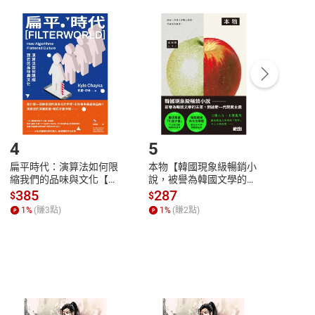
付款
方式
完成
訂單
中點選「瀏覽訂單明細」
>
「申請取消訂單
/
退
Payment
Complete
/退貨。
登入帳號，下載書籍後看書
4
5
6
扁平時代：演算法如何限
本物【韓國現象級暢銷小
蛋白
縮我們的品味與文化【電
說，被譽為韓國文學的未
版）─
子書】
來】【電子書】
秘密
385
287
24
$
$
$
一本
1
%
(賺
3
點)
1
%
(賺
2
點)
1
%