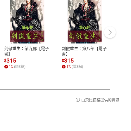
客服資訊
豫期
服務時間：週一到週五 10:00-12:00、
易解
13:00-17:00 (國定假日及例假日休息)
剑傲重生：第九部【電子
剑傲重生：第八部【電子
潜水史
品性
客服電話：0080-1857077
書】
書】
andari
al) Sc
請參
客服信箱：
聯絡店家
315
315
13
$
$
$
r【電
1
%
(賺
3
點)
1
%
(賺
3
點)
1
%
由飛比價格提供的資訊