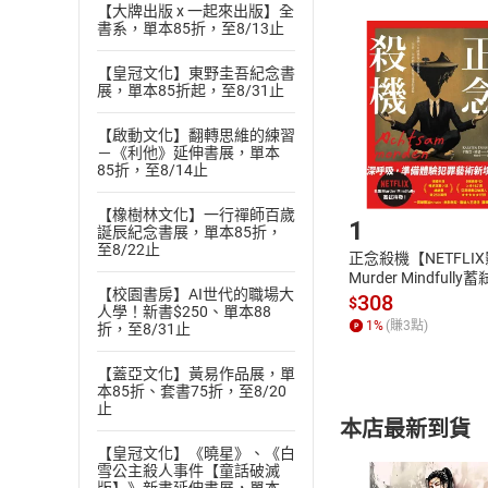
【大牌出版 x 一起來出版】全
且已下載
/
存
書系，單本85折，至8/13止
挑選
商
退貨方式：您
Choose
【皇冠文化】東野圭吾紀念書
貨」，本店鋪
展，單本85折起，至8/31止
請注意，樂天
購書後，
【啟動文化】翻轉思維的練習
－《利他》延伸書展，單本
85折，至8/14止
Step1
【橡樹林文化】一行禪師百歲
1
誕辰紀念書展，單本85折，
至8/22止
正念殺機【NETFLI
Murder Mindfully
【校園書房】AI世代的職場大
發】【電子書】
308
$
人學！新書$250、單本88
1
%
(賺
3
點)
折，至8/31止
【蓋亞文化】黃易作品展，單
本85折、套書75折，至8/20
止
本店最新到貨
【皇冠文化】《曉星》、《白
雪公主殺人事件【童話破滅