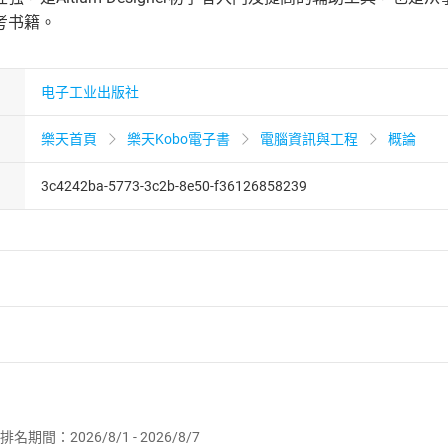
考书籍。
电子工业出版社
樂天首頁
樂天Kobo電子書
電腦資訊與工程
概論
3c4242ba-5773-3c2b-8e50-f36126858239
者保護法
第
19
條第
1
項後段
暨
通訊交易解除權合理例外情事適用
供即為完成之線上服務，經消費者事先同意始提供。」 之商品
排名期間：2026/8/1 - 2026/8/7
訂購本店鋪之商品即代表知悉本店鋪所銷售之商品為電子書，屬