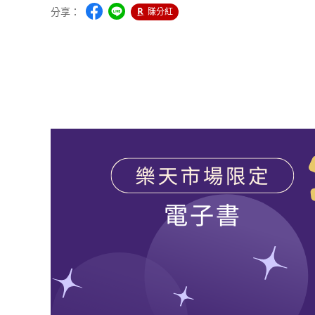
分享：
賺分紅