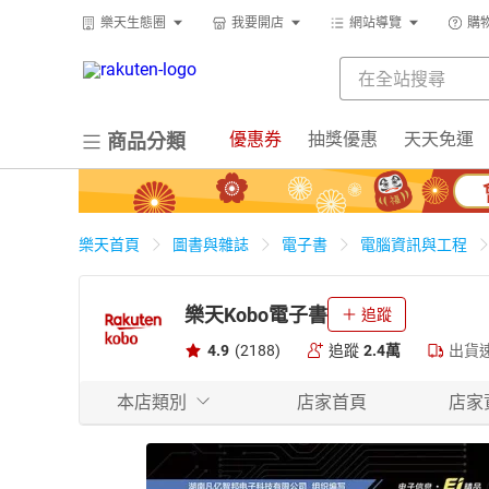
樂天生態圈
我要開店
網站導覽
購
優惠券
抽獎優惠
天天免運
商品分類
樂天首頁
圖書與雜誌
電子書
電腦資訊與工程
樂天Kobo電子書
追蹤
4.9
(2188)
追蹤
2.4萬
出貨
本店類別
店家首頁
店家