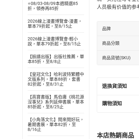
⭐08/03-08/09本週精選85
人员极有价值的参
折，領券再85折
2026線上漫畫博覽會-漫畫，
單本79折起，至8/15止
品牌
2026線上漫畫博覽會-輕小
商品分類
說，單本79折起，至8/15止
【臉譜出版】出版社推薦，單
商品貨號(SKU)
本85折，至8/8止
【皇冠文化】哈利波特繁體中
文版系列，單本88折，套書
82折起，至8/31止
退換貨須知
【高寶書版】馬伯庸《桃花源
沒事兒》系列延伸書展，單本
購物須知
退換貨規定：
85折起，至8/25止
(
一
)
依
消費
【小角落文化】閱來閱好玩，
內容或一經提
暑期書展，單本82折，至
購書須知
定。
8/16止
本店熱銷商品
(
二
)
消費者