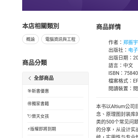
本店相關類別
商品詳情
概論
電腦資訊與工程
作者：
郑振宇
出版社：
电子
出版日期：202
商品分類
語言：中文
ISBN：75840
全部商品
檔案格式：EP
閱讀裝置：閱讀器
🎯新書優惠
🉐獨家書籍
本书以Altium公
念、原理图封装库的设
💘樂天女孩
类的500个常见
⚡版權即將到期
的分享，从设计实
统，实用性与专业性强