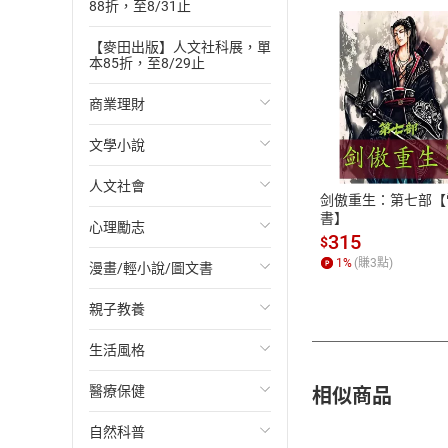
88折，至8/31止
【麥田出版】人文社科展，單
本85折，至8/29止
商業理財
付款方
文學小說
投資理財
ATM轉帳、信用卡
人文社會
經濟/趨勢
歐美文學
剑傲重生：第七部【
書】
心理勵志
財務/金融
日本文學
國際關係
315
$
1
%
(賺
3
點)
漫畫/輕小說/圖文書
管理/領導
韓國文學
政治
心靈成長/情緒
親子教養
職場工作術
華文文學
社會科學
人際關係
輕小說
生活風格
成功法
經典文學
台灣/中國歷史
兩性關係
奇幻/科幻
教育現場
相似商品
醫療保健
行銷/廣告
成長/家庭生活小說
日/韓歷史
心理學
愛情故事
兒童文學/故事
飲食/食譜
自然科普
傳記
懸疑/推理小說
其他歷史/史學
職場/社會寫實
兒童科普/學習
健身/美顏
健康/養生