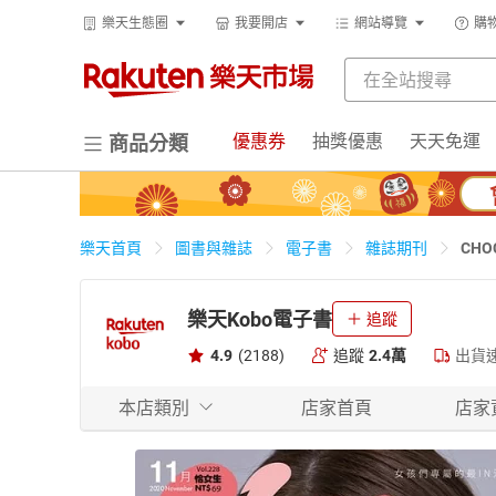
樂天生態圈
我要開店
網站導覽
購
優惠券
抽獎優惠
天天免運
商品分類
CHO
樂天首頁
圖書與雜誌
電子書
雜誌期刊
樂天Kobo電子書
追蹤
4.9
(2188)
追蹤
2.4萬
出貨
本店類別
店家首頁
店家