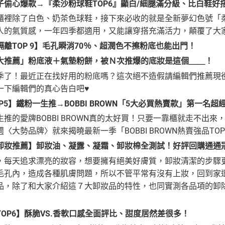
子偷心爆款→『柔沙粉球鞋TOP6』顯白/細腿滿分級、比白鞋好
櫃裡除了白色、奶茶色球鞋，接下來必收的就是全新夢幻色號「
人的氣質感，一年四季都適用，又能讓穿搭充滿活力，顛覆了大
離TOP 9】毛孔瞬消70％、超潤色不擦粉底也能出門！
大推薦」粉底液＋氣墊粉餅，被Ｎ次推爆的底妝是這個＿＿！
季了！最近正在找好用的粉底嗎？這次絕不造假請編輯們推薦現
一下編輯們的真心告白吧♥
P5】鐵粉一生推→BOBBI BROWN「5大必買熱賣款」第一名
推的愛牌BOBBI BROWN真的太好買！只要一靠櫃就走不出
〈大勢品牌〉就來揭曉最新一季「BOBBI BROWN熱賣強品TOP
卸妝推薦】卸妝油、凝露、凝霜、卸妝棉全測試！好評回購通通
，每天追求漂亮的妝容，想要擁有絕美好膚質，卸妝清潔的步驟
毛孔內，造成各種肌膚問題，所以不管平常有沒有上妝，回到家
品，除了和大家介紹這７大卸妝品的特性，也同實測各品項的卸
OP6】酥脆VS.香軟口感全面評比、甜度居然差很多！