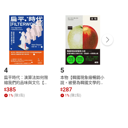
非以有形媒介提供之數位內容，消費者同意若訂購後
付款
方式
完成
訂單
中點選「瀏覽訂單明細」
>
「申請取消訂單
/
退
Payment
Complete
/退貨。
登入帳號，下載書籍後看書
4
5
6
扁平時代：演算法如何限
本物【韓國現象級暢銷小
蛋白
縮我們的品味與文化【電
說，被譽為韓國文學的未
版）─
子書】
來】【電子書】
秘密
385
287
24
$
$
$
一本
1
%
(賺
3
點)
1
%
(賺
2
點)
1
%