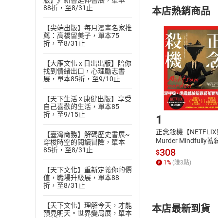
購書須知
版】》新書延伸書展，單本
定。
88折，至8/31止
本店熱銷商品
(
二
)
消費者
且已下載
/
存
【尖端出版】每月漫畫名家推
挑選
商
薦：高橋留美子，單本75
退貨方式：您
折，至8/31止
Choose
貨」，本店鋪
【大雁文化 x 日出出版】陪你
請注意，樂天
找到情緒出口，心理勵志書
購書後，
展，單本85折，至9/10止
【天下生活 x 康健出版】享受
Step1
自己喜歡的生活，單本85
折，至9/15止
1
正念殺機【NETFLI
【臺灣商務】解碼歷史書展~
Murder Mindfully
穿梭時空的閱讀冒險，單本
發】【電子書】
85折，至8/31止
308
$
1
%
(賺
3
點)
【天下文化】重新定義你的價
值，職場升級展，單本88
折，至8/31止
【天下文化】理解今天，才能
本店最新到貨
預見明天。世界變局展，單本