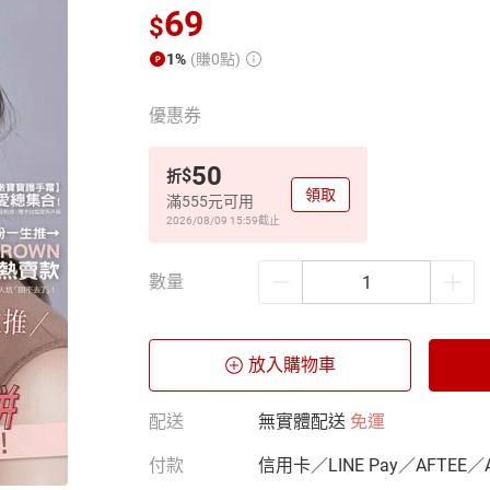
69
$
1%
(賺0點)
優惠券
50
$
折
領取
滿555元可用
2026/08/09 15:59
截止
數量
放入購物車
配送
無實體配送
免運
付款
信用卡／LINE Pay／AFTEE／