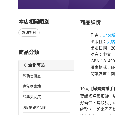
本店相關類別
商品詳情
雜誌期刊
作者：
Choc
出版社：
尖端
出版日期：202
商品分類
語言：中文
ISBN：31400
全部商品
檔案格式：EP
閱讀裝置：閱讀器
🎯新書優惠
🉐獨家書籍
10大【嫩寶寶護
要說哪裡最顯齡，
💘樂天女孩
好習慣，導致雙手
⚡版權即將到期
統整，一起來看看