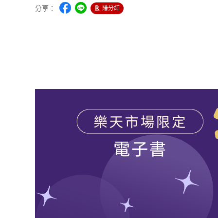
分享：
賺分紅