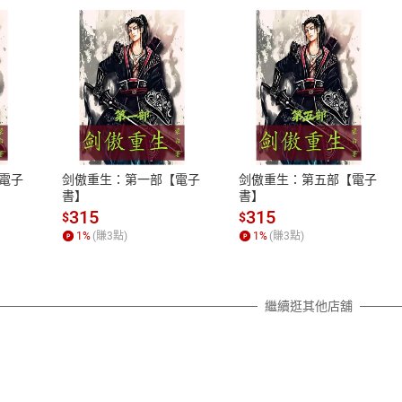
式
退換貨規範
、LINE PAY、AFTEE
本店是否提供消費者保護法七日猶
之權利，遽消費者保護法及通訊交
電子
剑傲重生：第一部【電子
剑傲重生：第五部【電子
除權合理例外情事適用準則，依商
書】
書】
質各有不同規定。詳細退換貨說明
315
315
$
$
照各商品說明。
1
%
(賺
3
點)
1
%
(賺
3
點)
詳細說明
繼續逛其他店舖