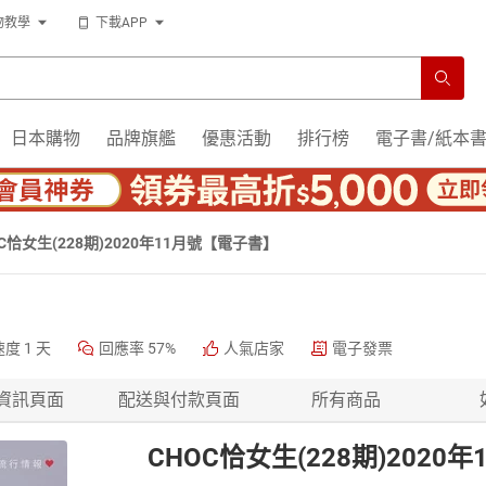
物教學
下載APP
日本購物
品牌旗艦
優惠活動
排行榜
電子書/紙本
C恰女生(228期)2020年11月號【電子書】
速度
1 天
回應率
57%
人氣店家
電子發票
資訊頁面
配送與付款頁面
所有商品
CHOC恰女生(228期)202