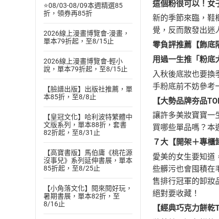
這個粉很可以！女
⭐08/03-08/09本週精選85
折，領券再85折
新的季節來臨，鞋
覺，反而散發出迷
2026線上漫畫博覽會-漫畫，
單本79折起，至8/15止
零負評推薦【飾底隔
用過一生推「粉底
2026線上漫畫博覽會-輕小
說，單本79折起，至8/15止
入秋後底妝也要換
手粉底前不妨參考
【臉譜出版】出版社推薦，單
本85折，至8/8止
【大勢品牌夯品TO
讓許多美妝寶寶一生
【皇冠文化】哈利波特繁體中
文版系列，單本88折，套書
買哪些單品嗎？本週
82折起，至8/31止
７大【開架＋專櫃
【高寶書版】馬伯庸《桃花源
愛美的女生要知道
沒事兒》系列延伸書展，單本
些髒污也會囤積在
85折起，至8/25止
售排行冠軍的卸妝
【小角落文化】閱來閱好玩，
絕對要收藏！
暑期書展，單本82折，至
8/16止
【經典巧克力餅乾T