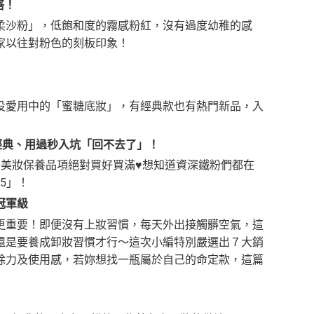
搭！
柔沙粉」，低飽和度的霧感粉紅，沒有過度幼稚的感
家以往對粉色的刻板印象！
役愛用中的「蜜糖底妝」，有經典款也有熱門新品，入
超經典、用過秒入坑「回不去了」！
來，美妝保養品項絕對買好買滿♥想知道資深鐵粉們都在
5」！
冠軍級
更重要！即便沒有上妝習慣，每天外出接觸髒空氣，這
還是要養成卸妝習慣才行～這次小編特別嚴選出７大銷
除力及使用感，若妳想找一瓶屬於自己的命定款，這篇