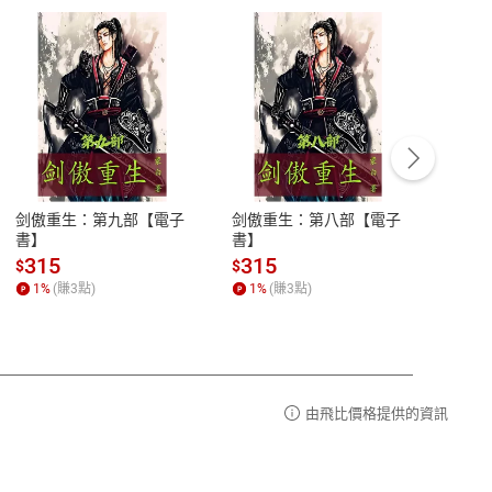
客服資訊
豫期
服務時間：週一到週五 10:00-12:00、
易解
13:00-17:00 (國定假日及例假日休息)
剑傲重生：第九部【電子
剑傲重生：第八部【電子
潜水史
品性
客服電話：0080-1857077
書】
書】
andari
al) Sc
請參
客服信箱：
聯絡店家
315
315
13
$
$
$
r【電
1
%
(賺
3
點)
1
%
(賺
3
點)
1
%
由飛比價格提供的資訊