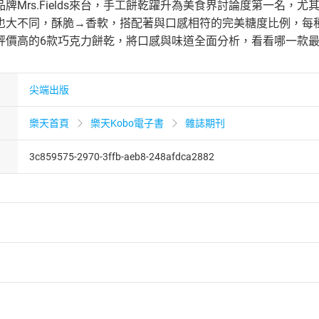
牌Mrs.Fields來台，手工餅乾躍升為美食界討論度第一名
也大不同，酥脆→香軟，搭配著與口感相符的完美糖度比例，每
評價高的6款巧克力餅乾，將口感與味道全面分析，看看哪一款
尖端出版
樂天首頁
樂天Kobo電子書
雜誌期刊
3c859575-2970-3ffb-aeb8-248afdca2882
者保護法
第
19
條第
1
項後段
暨
通訊交易解除權合理例外情事適用
供即為完成之線上服務，經消費者事先同意始提供。」 之商品