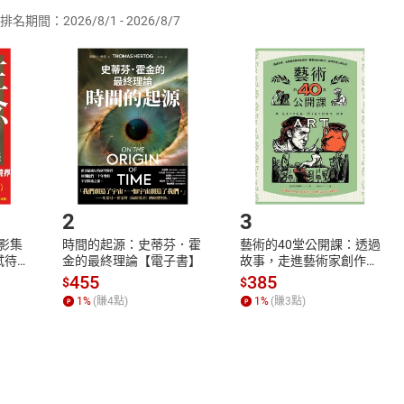
排名期間：2026/8/1 - 2026/8/7
訂購本店鋪之商品即代表知悉本店鋪所銷售之商品為電子書，屬
取電子書，不得請求退貨退款。
品
放入
購物車
登入
帳號
欲取消訂單或辦理退貨時，請登入樂天市場，並於「我的訂單」
Shopping cart
Login
將依您的申請進行審核，待審核通過後將為您辦理退款事宜。
市場須以整筆訂單為單位進行取消/退貨，恕無法以單支商品取消
如何開始使用？
.選擇閱讀載具
Step2.
2
3
X影集
時間的起源：史蒂芬．霍
藝術的40堂公開課：透過
蓄弒待
金的最終理論【電子書】
故事，走進藝術家創作現
場，看藝術如何誕生、如
455
385
$
$
何形塑人類生活【電子
1
%
(賺
4
點)
1
%
(賺
3
點)
書】