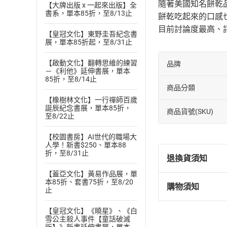
隨著美國知名餅乾品
【大牌出版 x 一起來出版】全
書系，單本85折，至8/13止
餅乾吃起來的口感
目前討論度最高、
【皇冠文化】東野圭吾紀念書
展，單本85折起，至8/31止
【啟動文化】翻轉思維的練習
品牌
－《利他》延伸書展，單本
85折，至8/14止
商品分類
【橡樹林文化】一行禪師百歲
誕辰紀念書展，單本85折，
商品貨號(SKU)
至8/22止
【校園書房】AI世代的職場大
人學！新書$250、單本88
折，至8/31止
退換貨須知
【蓋亞文化】黃易作品展，單
本85折、套書75折，至8/20
購物須知
止
退換貨規定：
(
一
)
依
消費
【皇冠文化】《曉星》、《白
內容或一經提
雪公主殺人事件【童話破滅