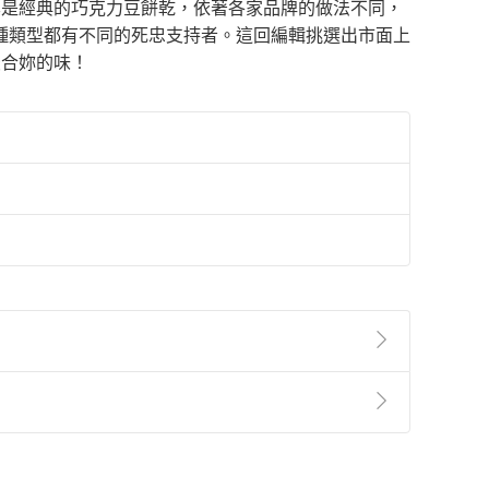
，尤其是經典的巧克力豆餅乾，依著各家品牌的做法不同，
種類型都有不同的死忠支持者。這回編輯挑選出市面上
最合妳的味！
準則
第
2
條第
5
款之規定，「非以有形媒介提供之數位
，不適用消保法第
19
條第
1
項七日內無條件退貨之規