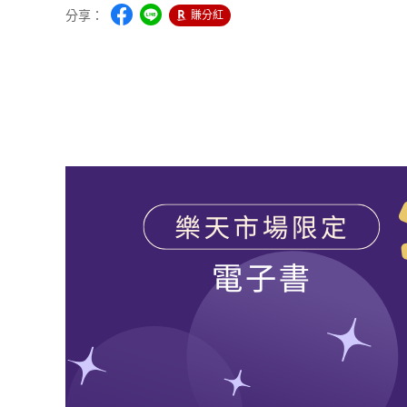
分享：
賺分紅