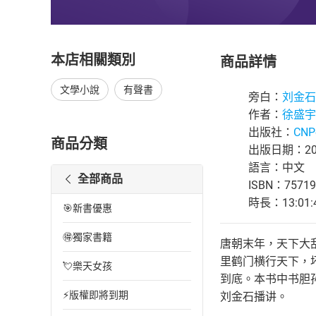
本店相關類別
商品詳情
文學小說
有聲書
旁白：
刘金石
作者：
徐盛宇
出版社：
CNP
商品分類
出版日期：202
語言：中文
全部商品
ISBN：75719
時長：13:01:
🎯新書優惠
🉐獨家書籍
唐朝末年，天下大
里鹤门横行天下，
💘樂天女孩
到底。本书中书胆
⚡版權即將到期
刘金石播讲。