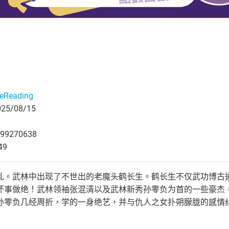
eReading
5/08/15
99270638
49
乱。武林中出现了不世出的老魔头鹤长生。鹤长生不仅武功博古
坏事做绝！武林领袖张混清以及武林新秀孙零负为首的一些豪杰
孙零负几经周折，学的一身绝艺，并与仇人之女扑朔朦胧的感情