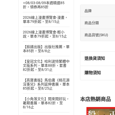
⭐08/03-08/09本週精選85
折，領券再85折
品牌
2026線上漫畫博覽會-漫畫，
單本79折起，至8/15止
商品分類
2026線上漫畫博覽會-輕小
商品貨號(SKU)
說，單本79折起，至8/15止
【臉譜出版】出版社推薦，單
本85折，至8/8止
退換貨須知
【皇冠文化】哈利波特繁體中
文版系列，單本88折，套書
82折起，至8/31止
購物須知
退換貨規定：
【高寶書版】馬伯庸《桃花源
(
一
)
依
消費
沒事兒》系列延伸書展，單本
內容或一經提
85折起，至8/25止
購書須知
定。
本店熱銷商品
【小角落文化】閱來閱好玩，
(
二
)
消費者
暑期書展，單本82折，至
且已下載
/
存
8/16止
挑選
商
退貨方式：您