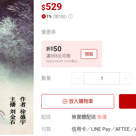
529
$
1%
(賺5點)
優惠券
50
$
折
領取
滿555元可用
2026/08/09 15:59
截止
數量
放入購物車
配送
無實體配送
免運
付款
信用卡／LINE Pay／AFTEE／