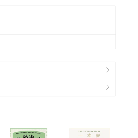
準則
第
2
條第
5
款之規定，「非以有形媒介提供之數位
，不適用消保法第
19
條第
1
項七日內無條件退貨之規
非以有形媒介提供之數位內容，消費者同意若訂購後
付款
方式
完成
訂單
中點選「瀏覽訂單明細」
>
「申請取消訂單
/
退