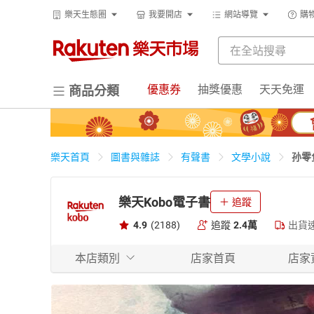
樂天生態圈
我要開店
網站導覽
購
優惠券
抽獎優惠
天天免運
商品分類
孙零
樂天首頁
圖書與雜誌
有聲書
文學小說
樂天Kobo電子書
追蹤
4.9
(2188)
追蹤
2.4萬
出貨
本店類別
店家首頁
店家