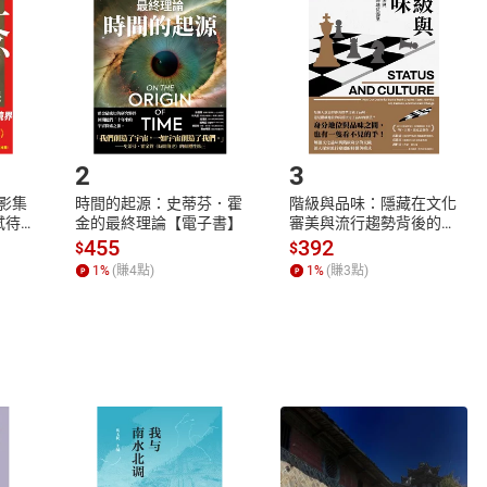
Shopping cart
Login
將依您的申請進行審核，待審核通過後將為您辦理退款事宜。
市場須以整筆訂單為單位進行取消/退貨，恕無法以單支商品取消
如何開始使用？
.選擇閱讀載具
Step2.
2
3
X影集
時間的起源：史蒂芬．霍
階級與品味：隱藏在文化
蓄弒待
金的最終理論【電子書】
審美與流行趨勢背後的地
位渴望【電子書】
455
392
$
$
1
%
(賺
4
點)
1
%
(賺
3
點)