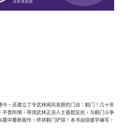
通今，还建立了令武林闻风丧胆的门派：鹤门！几十年
，不畏所惧，带领武林正派人士奋起反抗，与鹤门斗争
纠葛中重新振作，终将鹤门铲除！本书由徐盛宇编写，