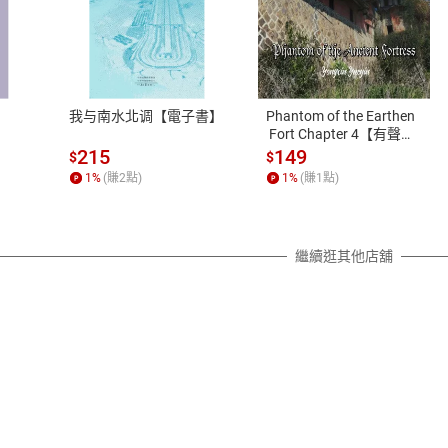
式
退換貨規範
、LINE PAY、AFTEE
本店是否提供消費者保護法七日猶
之權利，遽消費者保護法及通訊交
我与南水北调【電子書】
Phantom of the Earthen
除權合理例外情事適用準則，依商
 Fort Chapter 4【有聲
書】
質各有不同規定。詳細退換貨說明
215
149
$
$
照各商品說明。
1
%
(賺
2
點)
1
%
(賺
1
點)
詳細說明
繼續逛其他店舖