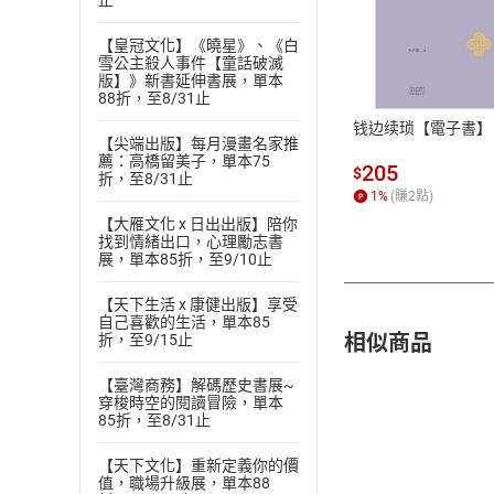
止
付款方
【皇冠文化】《曉星》、《白
雪公主殺人事件【童話破滅
版】》新書延伸書展，單本
ATM轉帳、信用卡
88折，至8/31止
钱边续琐【電子書】
【尖端出版】每月漫畫名家推
薦：高橋留美子，單本75
205
$
折，至8/31止
1
%
(賺
2
點)
【大雁文化 x 日出出版】陪你
找到情緒出口，心理勵志書
展，單本85折，至9/10止
【天下生活 x 康健出版】享受
自己喜歡的生活，單本85
相似商品
折，至9/15止
【臺灣商務】解碼歷史書展~
穿梭時空的閱讀冒險，單本
85折，至8/31止
【天下文化】重新定義你的價
值，職場升級展，單本88