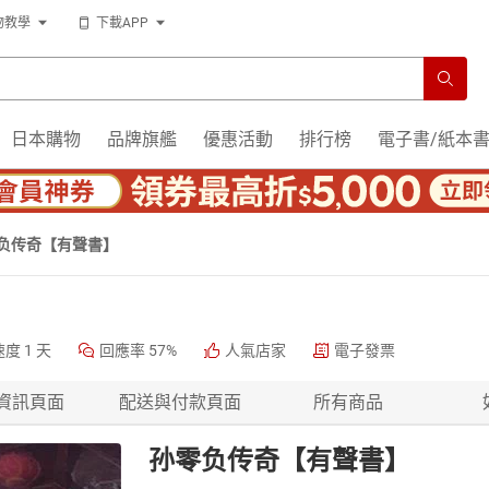
物教學
下載APP
日本購物
品牌旗艦
優惠活動
排行榜
電子書/紙本
负传奇【有聲書】
速度
1 天
回應率
57%
人氣店家
電子發票
資訊頁面
配送與付款頁面
所有商品
孙零负传奇【有聲書】