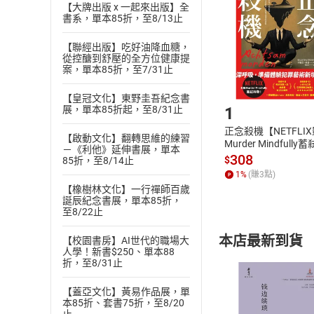
Choose
【大牌出版 x 一起來出版】全
貨」，本店鋪
書系，單本85折，至8/13止
請注意，樂天
購書後，
【聯經出版】吃好油降血糖，
從控醣到舒壓的全方位健康提
案，單本85折，至7/31止
Step1
【皇冠文化】東野圭吾紀念書
1
展，單本85折起，至8/31止
正念殺機【NETFLI
【啟動文化】翻轉思維的練習
Murder Mindfully
－《利他》延伸書展，單本
發】【電子書】
308
$
85折，至8/14止
1
%
(賺
3
點)
【橡樹林文化】一行禪師百歲
誕辰紀念書展，單本85折，
至8/22止
本店最新到貨
【校園書房】AI世代的職場大
人學！新書$250、單本88
折，至8/31止
【蓋亞文化】黃易作品展，單
本85折、套書75折，至8/20