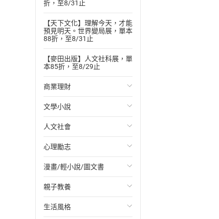
折，至8/31止
【天下文化】理解今天，才能
預見明天。世界變局展，單本
88折，至8/31止
【麥田出版】人文社科展，單
本85折，至8/29止
商業理財
文學小說
投資理財
人文社會
經濟/趨勢
歐美文學
心理勵志
財務/金融
日本文學
國際關係
漫畫/輕小說/圖文書
管理/領導
韓國文學
政治
心靈成長/情緒
親子教養
職場工作術
華文文學
社會科學
人際關係
輕小說
生活風格
成功法
經典文學
台灣/中國歷史
兩性關係
奇幻/科幻
教育現場