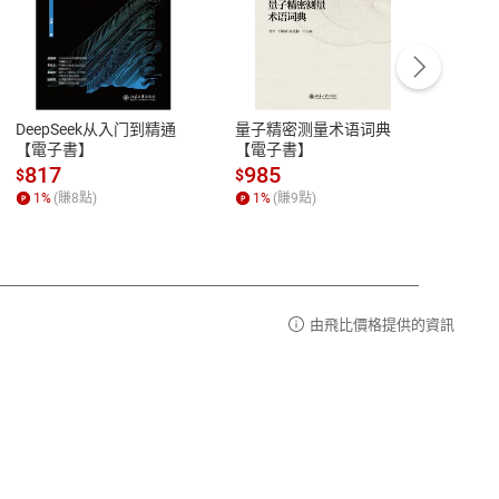
客服資訊
豫期
服務時間：週一到週五 10:00-12:00、
易解
13:00-17:00 (國定假日及例假日休息)
DeepSeek从入门到精通
量子精密测量术语词典
新西
品性
客服電話：0080-1857077
【電子書】
【電子書】
计研
請參
客服信箱：
聯絡店家
817
985
98
$
$
$
1
%
(賺
8
點)
1
%
(賺
9
點)
1
%
由飛比價格提供的資訊