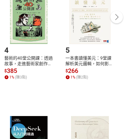
Payment
Complete
/退貨。
登入帳號，下載書籍後看書
4
5
6
藝術的40堂公開課：透過
一本書讀懂美元：9堂課
本物
故事，走進藝術家創作現
解析美元邏輯，如何影響
說，
場，看藝術如何誕生、如
全球經濟和每個人的投資
來】
385
266
28
$
$
$
何形塑人類生活【電子
【電子書】
1
%
(賺
3
點)
1
%
(賺
2
點)
1
%
書】