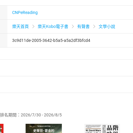
CNPeReading
樂天首頁
樂天Kobo電子書
有聲書
文學小說
3c9d11de-2005-3642-b5a5-a5a2df3bfcd4
者保護法
第
19
條第
1
項後段
暨
通訊交易解除權合理例外情事適用
供即為完成之線上服務，經消費者事先同意始提供。」 之商品
排名期間：2026/7/30 - 2026/8/5
訂購本店鋪之商品即代表知悉本店鋪所銷售之商品為電子書，屬
取電子書，不得請求退貨退款。
品
放入
購物車
登入
帳號
欲取消訂單或辦理退貨時，請登入樂天市場，並於「我的訂單」