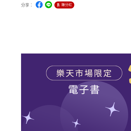
分享：
賺分紅