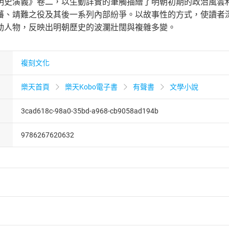
明史演義》卷二，以生動詳實的筆觸描繪了明朝初期的政治風雲
藩、靖難之役及其後一系列內部紛爭。以故事性的方式，使讀者
動人物，反映出明朝歷史的波瀾壯闊與複雜多變。
複刻文化
樂天首頁
樂天Kobo電子書
有聲書
文學小說
3cad618c-98a0-35bd-a968-cb9058ad194b
9786267620632
者保護法
第
19
條第
1
項後段
暨
通訊交易解除權合理例外情事適用