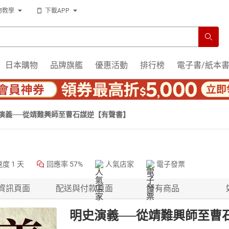
物教學
下載APP
日本購物
品牌旗艦
優惠活動
排行榜
電子書/紙本
演義──從靖難興師至曹石謀逆【有聲書】
速度
1 天
回應率
57%
人氣店家
電子發票
資訊頁面
配送與付款頁面
所有商品
明史演義──從靖難興師至曹