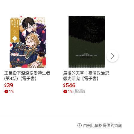
客服資訊
豫期
服務時間：週一到週五 10:00-12:00、
易解
13:00-17:00 (國定假日及例假日休息)
王弟殿下深深溺愛轉生者
最後的天空：臺灣政治思
鬼島
品性
客服電話：0080-1857077
(第4話)【電子書】
想史研究【電子書】
小事
請參
客服信箱：
聯絡店家
39
546
33
$
$
$
1
%
1
%
(賺
5
點)
1
%
由飛比價格提供的資訊