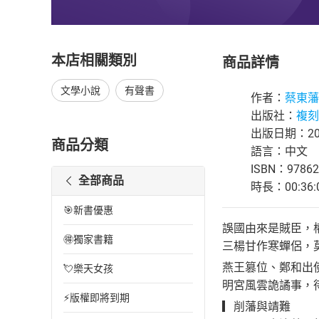
本店相關類別
商品詳情
文學小說
有聲書
作者：
蔡東藩
出版社：
複刻
出版日期：202
商品分類
語言：中文
ISBN：97862
全部商品
時長：00:36:
🎯新書優惠
誤國由來是賊臣，
🉐獨家書籍
三楊甘作寒蟬侶，
燕王篡位、鄭和出
💘樂天女孩
明宮風雲詭譎事，
⚡版權即將到期
▎削藩與靖難