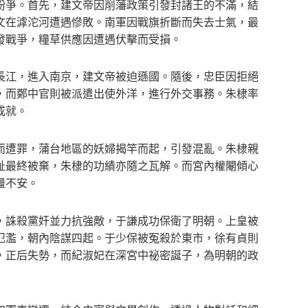
爭。首先，建文帝因削藩政策引發封諸王的不滿，結
文在滹沱河遭遇慘敗。南軍因戰旗折斷而失去士氣，最
發戰爭，糧草供應因遭遇伏擊而受損。
江，進入南京，建文帝被迫遜國。隨後，忠臣因拒絕
，而鄭中官則被派遣出使外洋，進行外交事務。朱棣率
成就。
遭罪，蒲台地區的妖婦揭竿而起，引發混亂。朱棣親
趾最終被棄，朱棣的功績亦隨之瓦解。而宮內權閹傾心
盪不安。
誅殺黨奸並力抗強敵，于謙成功保衛了明朝。上皇被
氾濫，朝內陰謀四起。于少保被冤殺於東市，徐有貞則
，正后失勢，而紀淑妃在深宮中祕密誕子，為明朝的政