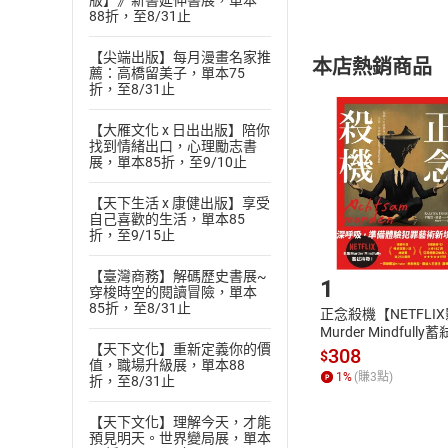
版】》新書延伸書展，單本
88折，至8/31止
內容或一經提
購書須知
定。
【尖端出版】每月漫畫名家推
本店熱銷商品
(
二
)
消費者
薦：高橋留美子，單本75
折，至8/31止
且已下載
/
存
挑選
商
退貨方式：您
【大雁文化 x 日出出版】陪你
Choose
找到情緒出口，心理勵志書
貨」，本店鋪
展，單本85折，至9/10止
請注意，樂天
購書後，
【天下生活 x 康健出版】享受
自己喜歡的生活，單本85
折，至9/15止
Step1
【臺灣商務】解碼歷史書展~
1
穿梭時空的閱讀冒險，單本
85折，至8/31止
正念殺機【NETFLI
Murder Mindfully
【天下文化】重新定義你的價
發】【電子書】
308
$
值，職場升級展，單本88
1
%
(賺
3
點)
折，至8/31止
【天下文化】理解今天，才能
預見明天。世界變局展，單本