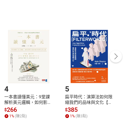
，不適用消保法第
19
條第
1
項七日內無條件退貨之規
非以有形媒介提供之數位內容，消費者同意若訂購後
付款
方式
完成
訂單
中點選「瀏覽訂單明細」
>
「申請取消訂單
/
退
Payment
Complete
/退貨。
登入帳號，下載書籍後看書
4
5
6
一本書讀懂美元：9堂課
扁平時代：演算法如何限
本物
解析美元邏輯，如何影響
縮我們的品味與文化【電
說，
全球經濟和每個人的投資
子書】
來】
266
385
28
$
$
$
【電子書】
1
%
(賺
2
點)
1
%
(賺
3
點)
1
%