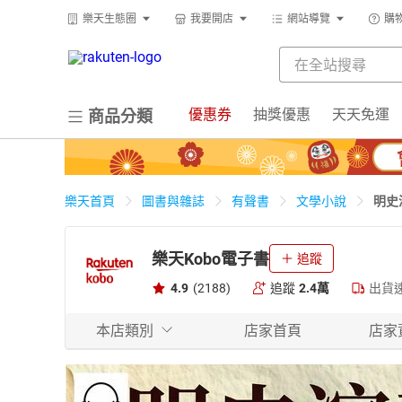
樂天生態圈
我要開店
網站導覽
購
優惠券
抽獎優惠
天天免運
商品分類
明史
樂天首頁
圖書與雜誌
有聲書
文學小說
樂天Kobo電子書
追蹤
4.9
(2188)
追蹤
2.4萬
出貨
本店類別
店家首頁
店家