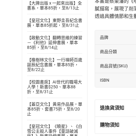
本書是蔡東藩的《
【大牌出版 x 一起來出版】全
書系，單本85折，至8/13止
膩描寫，展現了削
透過具體情節和生
【皇冠文化】東野圭吾紀念書
展，單本85折起，至8/31止
品牌
【啟動文化】翻轉思維的練習
－《利他》延伸書展，單本
85折，至8/14止
商品分類
【橡樹林文化】一行禪師百歲
誕辰紀念書展，單本85折，
商品貨號(SKU)
至8/22止
ISBN
【校園書房】AI世代的職場大
人學！新書$250、單本88
折，至8/31止
【蓋亞文化】黃易作品展，單
退換貨須知
本85折、套書75折，至8/20
止
購物須知
【皇冠文化】《曉星》、《白
退換貨規定：
雪公主殺人事件【童話破滅
(
一
)
依
消費