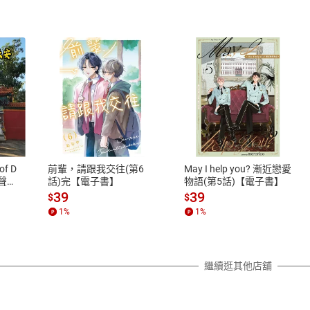
式
退換貨規範
、LINE PAY、AFTEE
本店是否提供消費者保護法七日猶
之權利，遽消費者保護法及通訊交
of D
前輩，請跟我交往(第6
May I help you? 漸近戀愛
除權合理例外情事適用準則，依商
有聲
話)完【電子書】
物語(第5話)【電子書】
質各有不同規定。詳細退換貨說明
39
39
$
$
照各商品說明。
1
%
1
%
詳細說明
繼續逛其他店舖