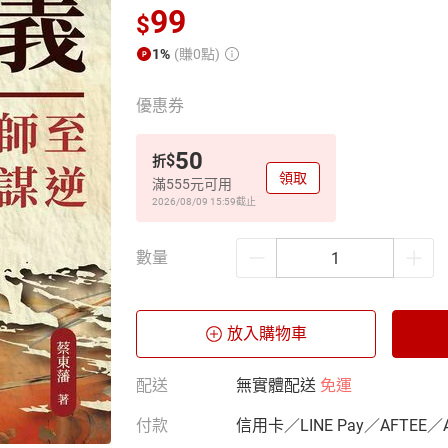
99
$
1%
(賺0點)
優惠券
50
$
折
領取
滿555元可用
2026/08/09 15:59
截止
數量
放入購物車
配送
無實體配送
免運
付款
信用卡／LINE Pay／AFTEE／