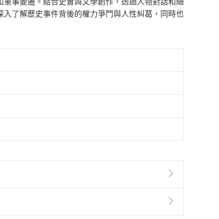
和軍事變遷。結合史實與文學創作，透過人物對話和細
深入了解歷史事件背後的權力爭鬥與人性糾葛，同時也
準則
第
2
條第
5
款之規定，「非以有形媒介提供之數位