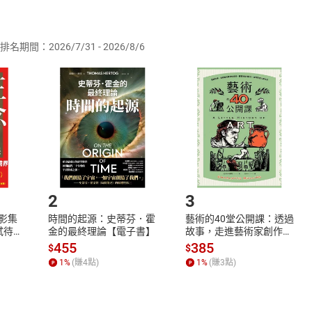
供即為完成之線上服務，經消費者事先同意始提供。」 之商品
排名期間：2026/7/31 - 2026/8/6
訂購本店鋪之商品即代表知悉本店鋪所銷售之商品為電子書，屬
取電子書，不得請求退貨退款。
品
放入
購物車
登入
帳號
欲取消訂單或辦理退貨時，請登入樂天市場，並於「我的訂單」
Shopping cart
Login
將依您的申請進行審核，待審核通過後將為您辦理退款事宜。
市場須以整筆訂單為單位進行取消/退貨，恕無法以單支商品取消
如何開始使用？
.選擇閱讀載具
Step2.
2
3
X影集
時間的起源：史蒂芬．霍
藝術的40堂公開課：透過
蓄弒待
金的最終理論【電子書】
故事，走進藝術家創作現
場，看藝術如何誕生、如
455
385
$
$
何形塑人類生活【電子
1
%
(賺
4
點)
1
%
(賺
3
點)
書】