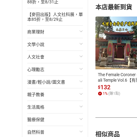
88折，至8/31止
本店最新到貨
【麥田出版】人文社科展，單
本85折，至8/29止
商業理財
文學小說
投資理財
付款方
人文社會
經濟/趨勢
歐美文學
ATM轉帳、信用卡
心理勵志
財務/金融
日本文學
國際關係
The Female Coroner 
ali Temple Vol.6【
漫畫/輕小說/圖文書
管理/領導
韓國文學
政治
心靈成長/情緒
書】
132
$
1
%
(賺
1
點)
親子教養
職場工作術
華文文學
社會科學
人際關係
輕小說
生活風格
成功法
經典文學
台灣/中國歷史
兩性關係
奇幻/科幻
教育現場
醫療保健
行銷/廣告
成長/家庭生活小說
日/韓歷史
心理學
愛情故事
兒童文學/故事
飲食/食譜
相似商品
自然科普
傳記
懸疑/推理小說
其他歷史/史學
職場/社會寫實
兒童科普/學習
健身/美顏
健康/養生