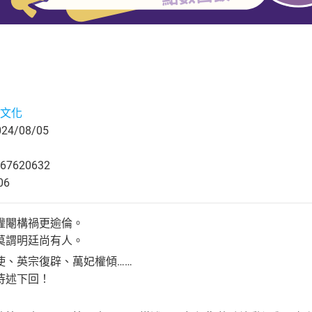
文化
4/08/05
67620632
06
權閹構禍更逾倫。
莫謂明廷尚有人。
使、英宗復辟、萬妃權傾……
待述下回！