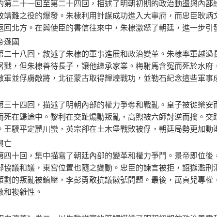
二十一回至第二十四回，描述了明朝初期的政治動盪與內部紛
致靖難之役的爆發。朱棣利用計謀成功進入大寧府，而忠臣耿炳
返回北方。在與使臣的書信往來中，朱棣激怒了朝廷，進一步引
帝遜國
十八回，敘述了朱棣的軍事進展和政治變革。朱棣率軍越過長
屠戮，但朱棣善待長子，讓他繼承家業。梅駙馬含冤而死於水府
敵軍並俘虜敵將，北征蒙古取得輝煌戰功，並勒石紀念這些軍事
十四回，描述了明朝內部的權力爭奪和戰亂。皇子被徙樂安而
而死在歸途中。黎利在交趾煽動叛亂，高煦被六師討逆而擒。交
。王驥平定麓川蠻，英宗卻在土木堡戰敗被俘，朝廷局勢更加動
興亡
十回，集中描寫了朝廷內部的變革和權力爭鬥。景帝即位後，
部協議和議，東宮位置也隨之變動。忠臣的諫言被拒，詔獄濫刑
策劃的叛亂被鎮壓，李彭勇敢抗議徽號問題。最後，萬貞兒專權
數和複雜性。