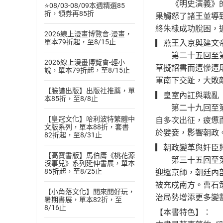
《明史演義》的第
⭐08/03-08/09本週精選85
折，領券再85折
果觸怒了諸王並導
終朱棣成功脫困，
2026線上漫畫博覽會-漫畫，
單本79折起，至8/15止
▎燕王入京與建文
第二十五回至第二
2026線上漫畫博覽會-輕小
草擬詔書而遭慘遭
說，單本79折起，至8/15止
軍南下交趾，大敗
【臉譜出版】出版社推薦，單
▎皇室內訌與戰亂
本85折，至8/8止
第二十九回至第三
【皇冠文化】哈利波特繁體中
自多次出征，疲憊
文版系列，單本88折，套書
於嬖妾，影響朝政
82折起，至8/31止
▎朝政變革與奸臣
【高寶書版】馬伯庸《桃花源
第三十五回至第四
沒事兒》系列延伸書展，單本
85折起，至8/25止
迎還京師，朝廷內
被充戍南方。曹石
【小角落文化】閱來閱好玩，
治局勢增添更多變
暑期書展，單本82折，至
8/16止
【本書特色】：