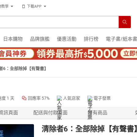
物教學
下載APP
日本購物
品牌旗艦
優惠活動
排行榜
電子書/紙本
者6：全部除掉【有聲書】
速度
1 天
回應率
57%
人氣店家
電子發票
資訊頁面
配送與付款頁面
所有商品
清除者6：全部除掉【有聲書