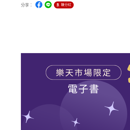
分享：
賺分紅