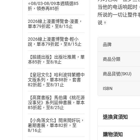
⭐08/03-08/09本週精選85
当他的电话响起时
折，領券再85折
所说的一切让整件
2026線上漫畫博覽會-漫畫，
说。
單本79折起，至8/15止
2026線上漫畫博覽會-輕小
說，單本79折起，至8/15止
品牌
【臉譜出版】出版社推薦，單
商品分類
本85折，至8/8止
商品貨號(SKU)
【皇冠文化】哈利波特繁體中
文版系列，單本88折，套書
82折起，至8/31止
ISBN
【高寶書版】馬伯庸《桃花源
沒事兒》系列延伸書展，單本
85折起，至8/25止
退換貨須知
【小角落文化】閱來閱好玩，
暑期書展，單本82折，至
8/16止
購物須知
退換貨規定：