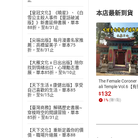
止
本店最新到貨
【皇冠文化】《曉星》、《白
雪公主殺人事件【童話破滅
版】》新書延伸書展，單本
88折，至8/31止
【尖端出版】每月漫畫名家推
薦：高橋留美子，單本75
折，至8/31止
付款方
【大雁文化 x 日出出版】陪你
找到情緒出口，心理勵志書
ATM轉帳、信用卡
展，單本85折，至9/10止
The Female Coroner 
【天下生活 x 康健出版】享受
ali Temple Vol.6【
自己喜歡的生活，單本85
書】
132
$
折，至9/15止
1
%
(賺
1
點)
【臺灣商務】解碼歷史書展~
穿梭時空的閱讀冒險，單本
85折，至8/31止
【天下文化】重新定義你的價
值，職場升級展，單本88