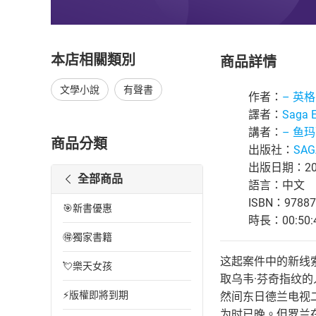
本店相關類別
商品詳情
文學小說
有聲書
作者：
– 英
譯者：
Saga 
講者：
– 鱼
商品分類
出版社：
SAG
出版日期：201
全部商品
語言：中文
ISBN：97887
🎯新書優惠
時長：00:50:
🉐獨家書籍
这起案件中的新线
💘樂天女孩
取乌韦·芬奇指纹
⚡版權即將到期
然间东日德兰电视
为时已晚。但罗兰