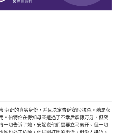
韦·芬奇的真实身份，并且决定告诉安妮·拉森。她是获
作用。伯特伦在得知母亲遭遇了不幸后震惊万分，但突
，将一切告诉了她，安妮说他们需要立马离开。但一切
森也许也处于危险，他试图打她的电话，但没人接听。