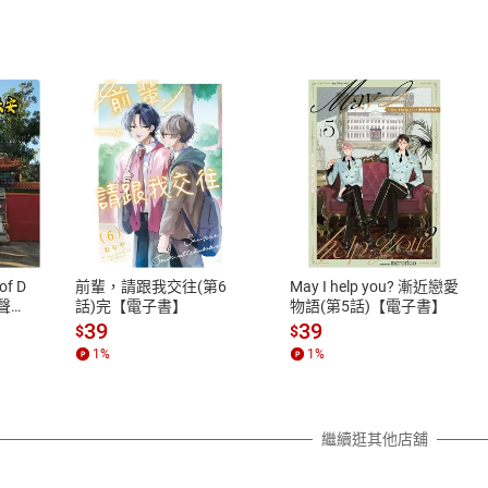
式
退換貨規範
、LINE PAY、AFTEE
本店是否提供消費者保護法七日猶
之權利，遽消費者保護法及通訊交
of D
前輩，請跟我交往(第6
May I help you? 漸近戀愛
除權合理例外情事適用準則，依商
有聲
話)完【電子書】
物語(第5話)【電子書】
質各有不同規定。詳細退換貨說明
39
39
$
$
照各商品說明。
1
%
1
%
詳細說明
繼續逛其他店舖