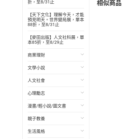
相似商品
折，至8/31止
【天下文化】理解今天，才能
預見明天。世界變局展，單本
88折，至8/31止
【麥田出版】人文社科展，單
本85折，至8/29止
商業理財
文學小說
投資理財
人文社會
經濟/趨勢
歐美文學
心理勵志
財務/金融
日本文學
國際關係
漫畫/輕小說/圖文書
管理/領導
韓國文學
政治
心靈成長/情緒
親子教養
職場工作術
華文文學
社會科學
人際關係
輕小說
生活風格
成功法
經典文學
台灣/中國歷史
兩性關係
奇幻/科幻
教育現場