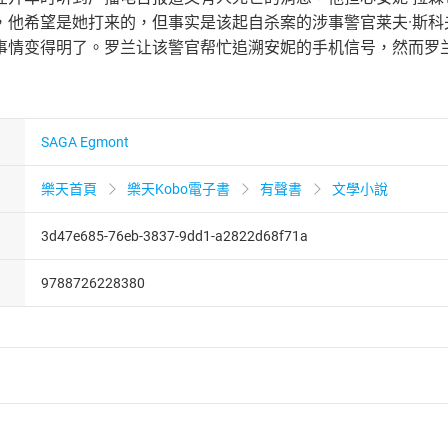
，他希望是她打来的，但事实是该起自杀案的涉事警官莱夫·斯
事情变得明了。罗兰让该警官帮忙追溯安妮的手机信号，然而罗
SAGA Egmont
樂天首頁
樂天Kobo電子書
有聲書
文學小說
3d47e685-76eb-3837-9dd1-a2822d68f71a
9788726228380