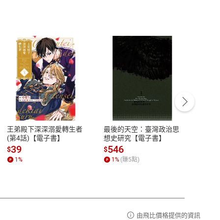
客服資訊
豫期
服務時間：週一到週五 10:00-12:00、
易解
13:00-17:00 (國定假日及例假日休息)
王弟殿下深深溺愛轉生者
最後的天空：臺灣政治思
鬼島
品性
客服電話：0080-1857077
(第4話)【電子書】
想史研究【電子書】
小事
請參
客服信箱：
聯絡店家
39
546
33
$
$
$
1
%
1
%
(賺
5
點)
1
%
由飛比價格提供的資訊