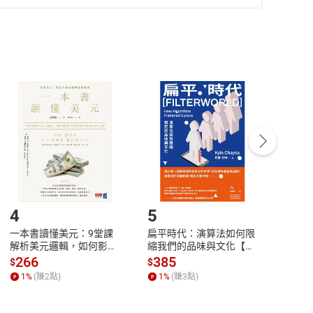
準則
第
2
條第
5
款之規定，「非以有形媒介提供之數位
，不適用消保法第
19
條第
1
項七日內無條件退貨之規
非以有形媒介提供之數位內容，消費者同意若訂購後
付款
方式
完成
訂單
中點選「瀏覽訂單明細」
>
「申請取消訂單
/
退
Payment
Complete
/退貨。
登入帳號，下載書籍後看書
4
5
6
一本書讀懂美元：9堂課
扁平時代：演算法如何限
本物
解析美元邏輯，如何影響
縮我們的品味與文化【電
說，
全球經濟和每個人的投資
子書】
來】
266
385
28
$
$
$
【電子書】
1
%
(賺
2
點)
1
%
(賺
3
點)
1
%