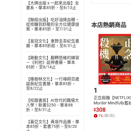
【大牌出版 x 一起來出版】全
(
一
)
依
消費
書系，單本85折，至8/13止
內容或一經提
購書須知
定。
【聯經出版】吃好油降血糖，
本店熱銷商品
從控醣到舒壓的全方位健康提
(
二
)
消費者
案，單本85折，至7/31止
且已下載
/
存
挑選
商
【皇冠文化】東野圭吾紀念書
退貨方式：您
Choose
展，單本85折起，至8/31止
貨」，本店鋪
請注意，樂天
【啟動文化】翻轉思維的練習
購書後，
－《利他》延伸書展，單本
85折，至8/14止
【橡樹林文化】一行禪師百歲
Step1
誕辰紀念書展，單本85折，
至8/22止
1
正念殺機【NETFLI
【校園書房】AI世代的職場大
Murder Mindfully
人學！新書$250、單本88
發】【電子書】
308
$
折，至8/31止
1
%
(賺
3
點)
【蓋亞文化】黃易作品展，單
本85折、套書75折，至8/20