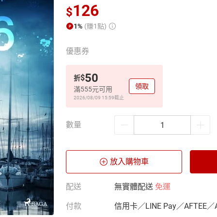
126
$
1%
(賺1點)
優惠券
50
$
折
領取
滿555元可用
2026/08/09 15:59
截止
數量
放入購物車
配送
無實體配送
免運
付款
信用卡／LINE Pay／AFTEE／