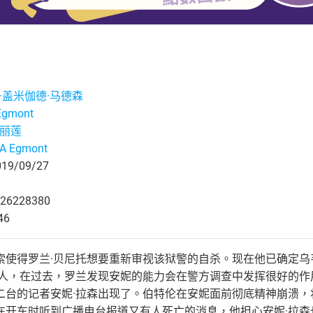
格·盖米伽德·马德森
Egmont
玛丽莲
A Egmont
9/09/27
26228380
46
索使得罗兰·贝尼托想要重新审视该狱警的自杀。现在他已确定乌
的人，在过去，罗兰发现安妮的能力会在警方调查中发挥很好的
二台的记者安妮·拉森出现了。伯特伦在安妮面前彻底精神崩溃
在开车时听到广播电台报道又有人死亡的消息，他担心安妮·拉