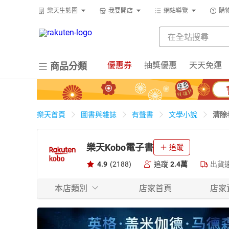
樂天生態圈
我要開店
網站導覽
購
優惠券
抽獎優惠
天天免運
商品分類
清除
樂天首頁
圖書與雜誌
有聲書
文學小說
樂天Kobo電子書
追蹤
4.9
(2188)
追蹤
2.4萬
出貨
本店類別
店家首頁
店家