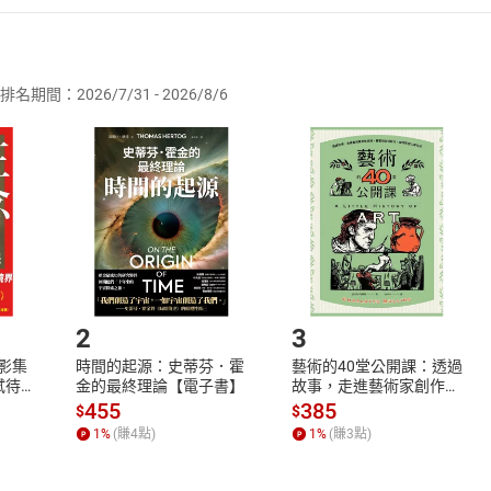
者保護法
第
19
條第
1
項後段
暨
通訊交易解除權合理例外情事適用
供即為完成之線上服務，經消費者事先同意始提供。」 之商品
排名期間：2026/7/31 - 2026/8/6
訂購本店鋪之商品即代表知悉本店鋪所銷售之商品為電子書，屬
取電子書，不得請求退貨退款。
品
放入
購物車
登入
帳號
欲取消訂單或辦理退貨時，請登入樂天市場，並於「我的訂單」
Shopping cart
Login
將依您的申請進行審核，待審核通過後將為您辦理退款事宜。
市場須以整筆訂單為單位進行取消/退貨，恕無法以單支商品取消
如何開始使用？
.選擇閱讀載具
Step2.
2
3
X影集
時間的起源：史蒂芬．霍
藝術的40堂公開課：透過
蓄弒待
金的最終理論【電子書】
故事，走進藝術家創作現
場，看藝術如何誕生、如
455
385
$
$
何形塑人類生活【電子
1
%
(賺
4
點)
1
%
(賺
3
點)
書】