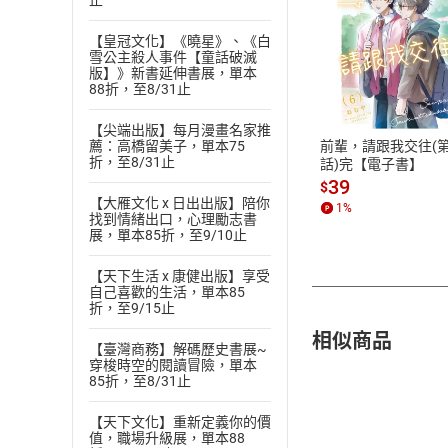
止
【皇冠文化】《曉星》、《白
雪公主殺人事件【童話破滅
付款方
版】》新書延伸書展，單本
88折，至8/31止
ATM轉帳、信用卡
【尖端出版】每月漫畫名家推
前輩，請跟我交往(第
薦：高橋留美子，單本75
折，至8/31止
話)完【電子書】
39
$
【大雁文化 x 日出出版】陪你
1
%
找到情緒出口，心理勵志書
展，單本85折，至9/10止
【天下生活 x 康健出版】享受
自己喜歡的生活，單本85
折，至9/15止
相似商品
【臺灣商務】解碼歷史書展~
穿梭時空的閱讀冒險，單本
85折，至8/31止
【天下文化】重新定義你的價
值，職場升級展，單本88