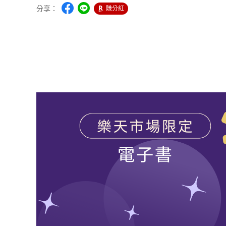
分享：
賺分紅