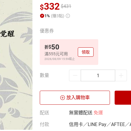
332
$
$
431
1%
(賺3點)
優惠券
50
$
折
領取
滿555元可用
2026/08/09 15:59
截止
數量
放入購物車
配送
無實體配送
免運
付款
信用卡／LINE Pay／AFTEE／