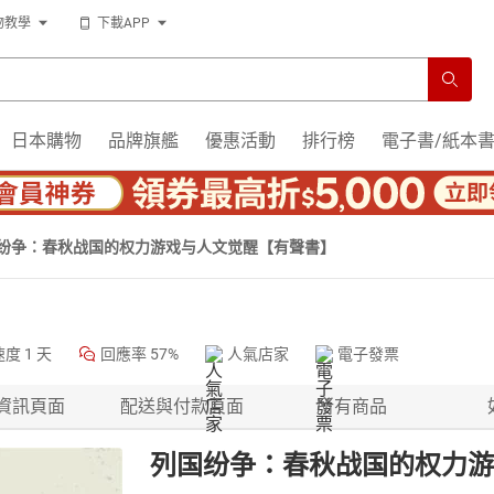
物教學
下載APP
日本購物
品牌旗艦
優惠活動
排行榜
電子書/紙本
纷争：春秋战国的权力游戏与人文觉醒【有聲書】
速度
1 天
回應率
57%
人氣店家
電子發票
資訊頁面
配送與付款頁面
所有商品
列国纷争：春秋战国的权力游