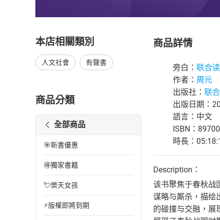
本店相關類別
商品詳情
人文社會
有聲書
旁白：
联合读
作者：
周元
出版社：
联合
商品分類
出版日期：202
語言：中文
全部商品
ISBN：89700
時長：05:18:
🎯新書優惠
🉐獨家書籍
Description：
该书聚焦于春秋战
💘樂天女孩
谋略与厮杀，描绘
⚡版權即將到期
的碰撞与交融，展