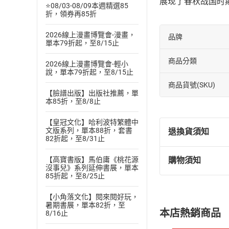
展现了春秋战国时
⭐08/03-08/09本週精選85
折，領券再85折
2026線上漫畫博覽會-漫畫，
品牌
單本79折起，至8/15止
商品分類
2026線上漫畫博覽會-輕小
說，單本79折起，至8/15止
商品貨號(SKU)
【臉譜出版】出版社推薦，單
本85折，至8/8止
【皇冠文化】哈利波特繁體中
文版系列，單本88折，套書
退換貨須知
82折起，至8/31止
【高寶書版】馬伯庸《桃花源
購物須知
退換貨規定：
沒事兒》系列延伸書展，單本
85折起，至8/25止
(
一
)
依
消費
內容或一經提
【小角落文化】閱來閱好玩，
購書須知
定。
暑期書展，單本82折，至
本店熱銷商品
8/16止
(
二
)
消費者
且已下載
/
存