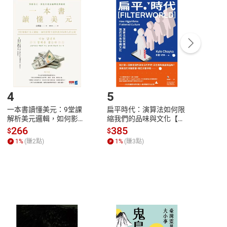
付款
方式
完成
訂單
中點選「瀏覽訂單明細」
>
「申請取消訂單
/
退
Payment
Complete
/退貨。
登入帳號，下載書籍後看書
4
5
6
一本書讀懂美元：9堂課
扁平時代：演算法如何限
本物
解析美元邏輯，如何影響
縮我們的品味與文化【電
說，
全球經濟和每個人的投資
子書】
來】
266
385
28
$
$
$
【電子書】
1
%
(賺
2
點)
1
%
(賺
3
點)
1
%