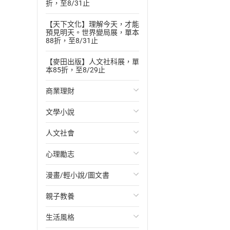
折，至8/31止
【天下文化】理解今天，才能
預見明天。世界變局展，單本
88折，至8/31止
【麥田出版】人文社科展，單
本85折，至8/29止
商業理財
文學小說
投資理財
人文社會
經濟/趨勢
歐美文學
心理勵志
財務/金融
日本文學
國際關係
漫畫/輕小說/圖文書
管理/領導
韓國文學
政治
心靈成長/情緒
親子教養
職場工作術
華文文學
社會科學
人際關係
輕小說
生活風格
成功法
經典文學
台灣/中國歷史
兩性關係
奇幻/科幻
教育現場