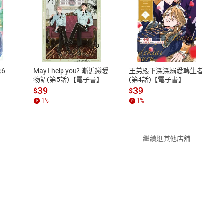
式
退換貨規範
、LINE PAY、AFTEE
本店是否提供消費者保護法七日猶
之權利，遽消費者保護法及通訊交
6
May I help you? 漸近戀愛
王弟殿下深深溺愛轉生者
除權合理例外情事適用準則，依商
物語(第5話)【電子書】
(第4話)【電子書】
質各有不同規定。詳細退換貨說明
39
39
$
$
照各商品說明。
1
%
1
%
詳細說明
繼續逛其他店舖