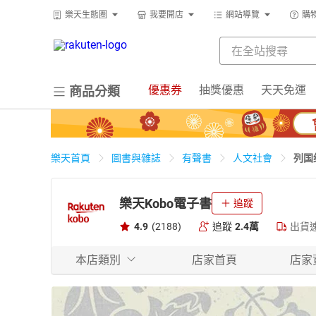
樂天生態圈
我要開店
網站導覽
購
優惠券
抽獎優惠
天天免運
商品分類
列国
樂天首頁
圖書與雜誌
有聲書
人文社會
樂天Kobo電子書
追蹤
4.9
(2188)
追蹤
2.4萬
出貨
本店類別
店家首頁
店家