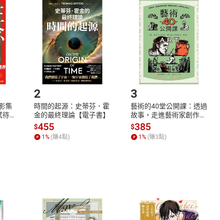
品
放入
購物車
登入
帳號
欲取消訂單或辦理退貨時，請登入樂天市場，並於「我的訂單」
Shopping cart
Login
將依您的申請進行審核，待審核通過後將為您辦理退款事宜。
市場須以整筆訂單為單位進行取消/退貨，恕無法以單支商品取消
如何開始使用？
.選擇閱讀載具
Step2.
2
3
X影集
時間的起源：史蒂芬．霍
藝術的40堂公開課：透過
蓄弒待
金的最終理論【電子書】
故事，走進藝術家創作現
場，看藝術如何誕生、如
455
385
$
$
何形塑人類生活【電子
1
%
(賺
4
點)
1
%
(賺
3
點)
書】