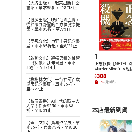
挑選
商
【大牌出版 x 一起來出版】全
書系，單本85折，至8/13止
退貨方式：您
Choose
貨」，本店鋪
【聯經出版】吃好油降血糖，
請注意，樂天
從控醣到舒壓的全方位健康提
購書後，
案，單本85折，至7/31止
【皇冠文化】東野圭吾紀念書
Step1
展，單本85折起，至8/31止
1
【啟動文化】翻轉思維的練習
－《利他》延伸書展，單本
正念殺機【NETFLI
85折，至8/14止
Murder Mindfully
發】【電子書】
308
$
【橡樹林文化】一行禪師百歲
1
%
(賺
3
點)
誕辰紀念書展，單本85折，
至8/22止
【校園書房】AI世代的職場大
人學！新書$250、單本88
本店最新到貨
折，至8/31止
【蓋亞文化】黃易作品展，單
本85折、套書75折，至8/20