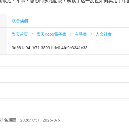
期政治、军事、思想的多元面貌，解读了这一乱世如何奠定了中
联合读创
樂天首頁
樂天Kobo電子書
有聲書
人文社會
3d681a94-fb71-3893-bde0-4fd0c3341c33
者保護法
第
19
條第
1
項後段
暨
通訊交易解除權合理例外情事適用
供即為完成之線上服務，經消費者事先同意始提供。」 之商品
排名期間：2026/7/31 - 2026/8/6
訂購本店鋪之商品即代表知悉本店鋪所銷售之商品為電子書，屬
取電子書，不得請求退貨退款。