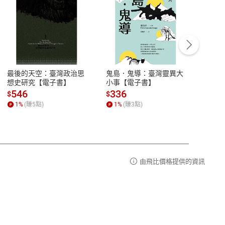
客服資訊
豫期
服務時間：週一到週五 10:00-12:00、
易解
13:00-17:00 (國定假日及例假日休息)
最後的天空：臺灣政治思
鬼島．鬼導：臺灣靈異大
中西
品性
客服電話：0080-1857077
想史研究【電子書】
小事【電子書】
子書
請參
客服信箱：
聯絡店家
546
336
32
$
$
$
1
%
(賺
5
點)
1
%
(賺
3
點)
1
%
由飛比價格提供的資訊