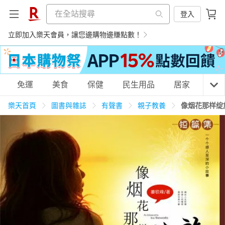
登入
立即加入樂天會員，讓您邊購物邊賺點數！
購物網分類
免運
美食
保健
民生用品
居家
3C
樂天首頁
圖書與雜誌
有聲書
親子教養
像烟花那样绽
天天免運
美食蛋糕
養生保健
民生用品
居家生活
3C家電
運動休閒
親子玩具
女裝
男裝
化妝保養
情趣用品