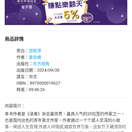
商品詳情
旁白：
郑桂萍
作者：
姜钦峰
出版社：
东方视角
出版日期：2024/09/30
語言：中文
ISBN：8970000019627
時長：09:46:26
内容简介：
本书作者是《读者》杂志最优秀、最具人气的20位签约作家之一，
也是国内出色的青年美文作家。作者通过一个个感人至深的小故
事，阐述人生哲理,传递人间情感,描叙世界万象，这些芥子藏须弥的