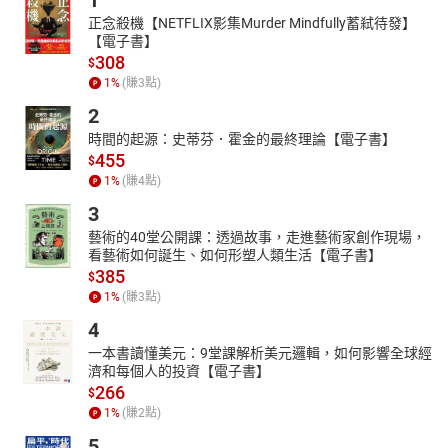
1
正念殺機【NETFLIX影集Murder Mindfully蓄弒待發】
【電子書】
308
$
1
%
(賺
3
點)
2
時間的起源：史蒂芬．霍金的最終理論【電子書】
455
$
1
%
(賺
4
點)
3
藝術的40堂公開課：透過故事，走進藝術家創作現場，
看藝術如何誕生、如何形塑人類生活【電子書】
385
$
1
%
(賺
3
點)
4
一本書讀懂美元：9堂課解析美元邏輯，如何影響全球經
濟和每個人的投資【電子書】
266
$
1
%
(賺
2
點)
5