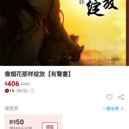
日本購物
電子/紙本書
HOT
像烟花那样绽放【有聲書】
406
$
$
564
1%
(賺4點)
優惠券
一鍵全領
50
$
折
領取
滿555元可用