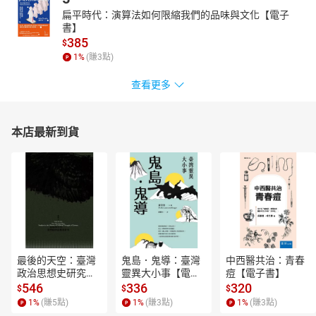
扁平時代：演算法如何限縮我們的品味與文化【電子
書】
385
$
1
%
(賺
3
點)
查看更多
本店最新到貨
最後的天空：臺灣
鬼島．鬼導：臺灣
中西醫共治：青春
政治思想史研究
靈異大小事【電子
痘【電子書】
【電子書】
書】
546
336
320
$
$
$
1
%
(賺
5
點)
1
%
(賺
3
點)
1
%
(賺
3
點)