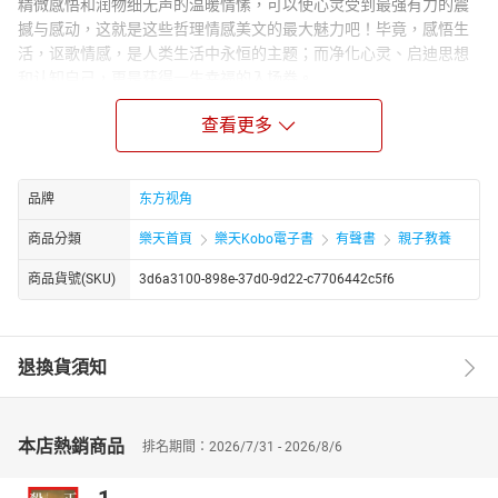
精微感悟和润物细无声的温暖情愫，可以使心灵受到最强有力的震
撼与感动，这就是这些哲理情感美文的最大魅力吧！毕竟，感悟生
活，讴歌情感，是人类生活中永恒的主题；而净化心灵、启迪思想
和认知自己，更是获得一生幸福的入场券。
作者简介：
查看更多
姜钦峰，20世纪70年代出生，江西南昌人。散文作品在诸多一线报
刊发表，并被改编成电视散文在中央电视台等多家电视台播放，另
有二十余篇文章入选《2006中国初中生阅读年选》等书。作品多次
品牌
东方视角
获奖。现为《读者》杂志签约作家。
商品分類
樂天首頁
樂天Kobo電子書
有聲書
親子教養
商品貨號(SKU)
3d6a3100-898e-37d0-9d22-c7706442c5f6
退換貨須知
本店熱銷商品
排名期間：2026/7/31 - 2026/8/6