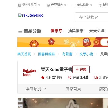
樂天生態圈
我要開店
網站導覽
購
優惠券
抽獎優惠
天天免運
商品分類
风声
樂天首頁
圖書與雜誌
有聲書
文學小說
樂天Kobo電子書
追蹤
4.9
(2188)
追蹤
2.4萬
出貨
本店類別
店家首頁
店家