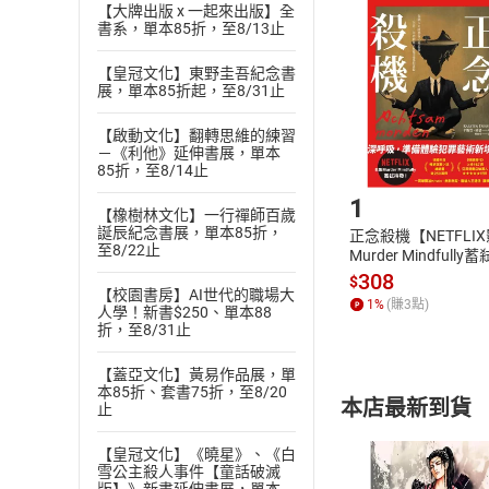
挑選
商
【大牌出版 x 一起來出版】全
書系，單本85折，至8/13止
退貨方式：您
Choose
貨」，本店鋪
【皇冠文化】東野圭吾紀念書
請注意，樂天
展，單本85折起，至8/31止
購書後，
【啟動文化】翻轉思維的練習
－《利他》延伸書展，單本
Step1
85折，至8/14止
1
【橡樹林文化】一行禪師百歲
誕辰紀念書展，單本85折，
正念殺機【NETFLI
至8/22止
Murder Mindfully
發】【電子書】
308
$
【校園書房】AI世代的職場大
1
%
(賺
3
點)
人學！新書$250、單本88
折，至8/31止
【蓋亞文化】黃易作品展，單
本85折、套書75折，至8/20
本店最新到貨
止
【皇冠文化】《曉星》、《白
雪公主殺人事件【童話破滅