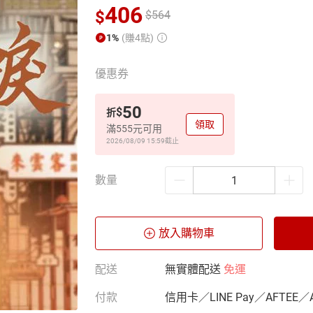
406
$
$
564
1%
(賺4點)
優惠券
50
$
折
領取
滿555元可用
2026/08/09 15:59
截止
數量
放入購物車
配送
無實體配送
免運
付款
信用卡／LINE Pay／AFTEE／