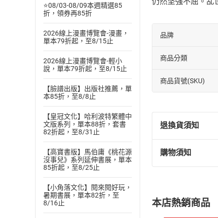
仍然坚强不屈。乱
⭐08/03-08/09本週精選85
折，領券再85折
2026線上漫畫博覽會-漫畫，
品牌
單本79折起，至8/15止
商品分類
2026線上漫畫博覽會-輕小
說，單本79折起，至8/15止
商品貨號(SKU)
【臉譜出版】出版社推薦，單
本85折，至8/8止
【皇冠文化】哈利波特繁體中
文版系列，單本88折，套書
退換貨須知
82折起，至8/31止
【高寶書版】馬伯庸《桃花源
購物須知
退換貨規定：
沒事兒》系列延伸書展，單本
85折起，至8/25止
(
一
)
依
消費
內容或一經提
【小角落文化】閱來閱好玩，
購書須知
定。
暑期書展，單本82折，至
本店熱銷商品
8/16止
(
二
)
消費者
且已下載
/
存