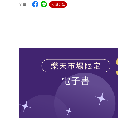
分享：
賺分紅