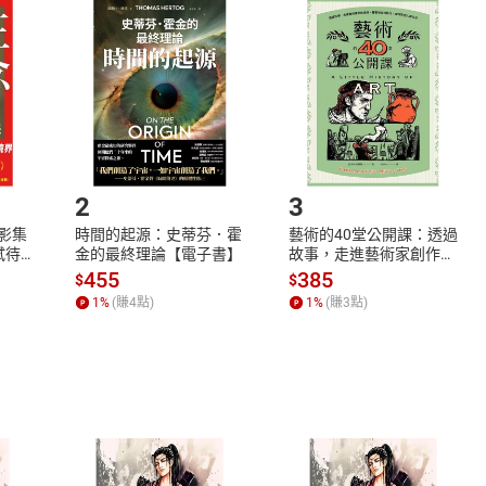
品
放入
購物車
登入
帳號
欲取消訂單或辦理退貨時，請登入樂天市場，並於「我的訂單」
Shopping cart
Login
將依您的申請進行審核，待審核通過後將為您辦理退款事宜。
市場須以整筆訂單為單位進行取消/退貨，恕無法以單支商品取消
如何開始使用？
.選擇閱讀載具
Step2.
2
3
X影集
時間的起源：史蒂芬．霍
藝術的40堂公開課：透過
蓄弒待
金的最終理論【電子書】
故事，走進藝術家創作現
場，看藝術如何誕生、如
455
385
$
$
何形塑人類生活【電子
1
%
(賺
4
點)
1
%
(賺
3
點)
書】