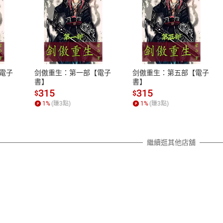
式
退換貨規範
、LINE PAY、AFTEE
本店是否提供消費者保護法七日猶
之權利，遽消費者保護法及通訊交
電子
剑傲重生：第一部【電子
剑傲重生：第五部【電子
除權合理例外情事適用準則，依商
書】
書】
質各有不同規定。詳細退換貨說明
315
315
$
$
照各商品說明。
1
%
(賺
3
點)
1
%
(賺
3
點)
詳細說明
繼續逛其他店舖