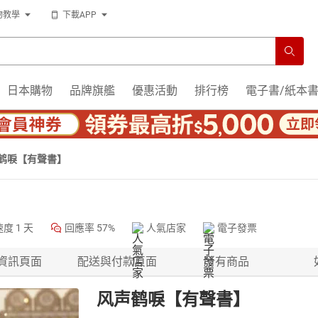
物教學
下載APP
日本購物
品牌旗艦
優惠活動
排行榜
電子書/紙本
鹤唳【有聲書】
速度
1 天
回應率
57%
人氣店家
電子發票
資訊頁面
配送與付款頁面
所有商品
风声鹤唳【有聲書】