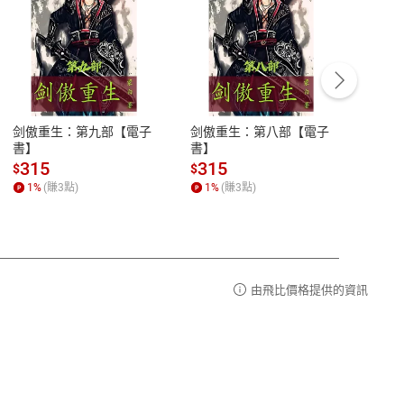
客服資訊
豫期
服務時間：週一到週五 10:00-12:00、
易解
13:00-17:00 (國定假日及例假日休息)
剑傲重生：第九部【電子
剑傲重生：第八部【電子
潜水史
品性
客服電話：0080-1857077
書】
書】
andari
al) Sc
請參
客服信箱：
聯絡店家
315
315
13
$
$
$
r【電
1
%
(賺
3
點)
1
%
(賺
3
點)
1
%
由飛比價格提供的資訊