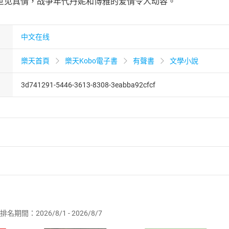
世见真情，战争年代丹妮和博雅的爱情令人动容。
中文在线
樂天首頁
樂天Kobo電子書
有聲書
文學小說
3d741291-5446-3613-8308-3eabba92cfcf
者保護法
第
19
條第
1
項後段
暨
通訊交易解除權合理例外情事適用
供即為完成之線上服務，經消費者事先同意始提供。」 之商品
排名期間：2026/8/1 - 2026/8/7
訂購本店鋪之商品即代表知悉本店鋪所銷售之商品為電子書，屬
取電子書，不得請求退貨退款。