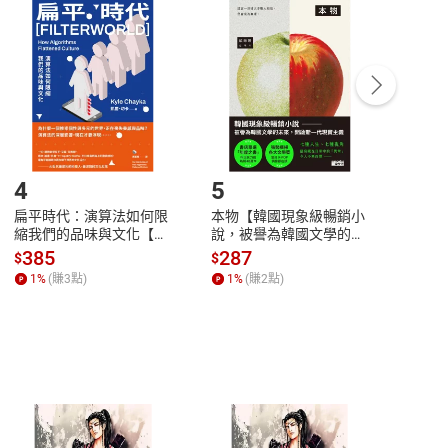
付款
方式
完成
訂單
中點選「瀏覽訂單明細」
>
「申請取消訂單
/
退
Payment
Complete
/退貨。
登入帳號，下載書籍後看書
4
5
6
扁平時代：演算法如何限
本物【韓國現象級暢銷小
蛋白
縮我們的品味與文化【電
說，被譽為韓國文學的未
版）─
子書】
來】【電子書】
秘密
385
287
24
$
$
$
一本
1
%
(賺
3
點)
1
%
(賺
2
點)
1
%