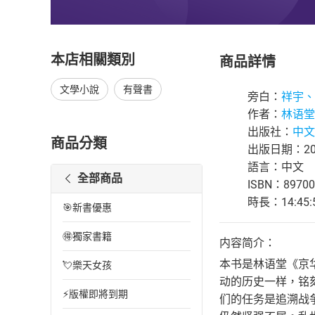
本店相關類別
商品詳情
文學小說
有聲書
旁白：
祥宇、
作者：
林语堂
出版社：
中文
商品分類
出版日期：202
語言：中文
全部商品
ISBN：89700
時長：14:45:
🎯新書優惠
🉐獨家書籍
内容简介：
本书是林语堂《京
💘樂天女孩
动的历史一样，铭
⚡版權即將到期
们的任务是追溯战