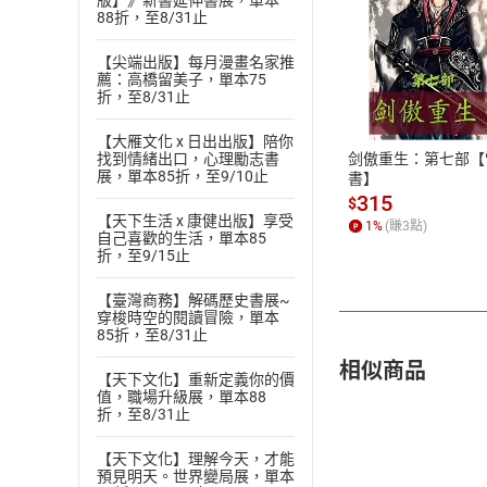
版】》新書延伸書展，單本
88折，至8/31止
【尖端出版】每月漫畫名家推
付款方
薦：高橋留美子，單本75
折，至8/31止
ATM轉帳、信用卡
【大雁文化 x 日出出版】陪你
剑傲重生：第七部【
找到情緒出口，心理勵志書
展，單本85折，至9/10止
書】
315
$
【天下生活 x 康健出版】享受
1
%
(賺
3
點)
自己喜歡的生活，單本85
折，至9/15止
【臺灣商務】解碼歷史書展~
穿梭時空的閱讀冒險，單本
85折，至8/31止
相似商品
【天下文化】重新定義你的價
值，職場升級展，單本88
折，至8/31止
【天下文化】理解今天，才能
預見明天。世界變局展，單本