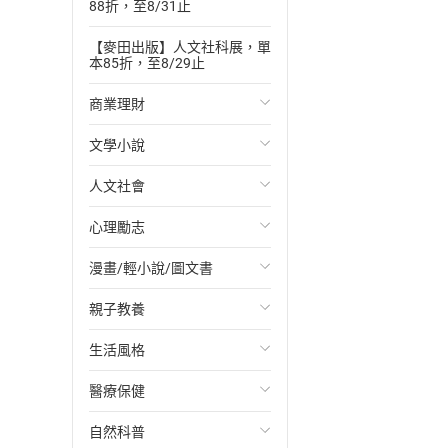
88折，至8/31止
【麥田出版】人文社科展，單
本85折，至8/29止
商業理財
文學小說
投資理財
人文社會
經濟/趨勢
歐美文學
心理勵志
財務/金融
日本文學
國際關係
漫畫/輕小說/圖文書
管理/領導
韓國文學
政治
心靈成長/情緒
親子教養
職場工作術
華文文學
社會科學
人際關係
輕小說
生活風格
成功法
經典文學
台灣/中國歷史
兩性關係
奇幻/科幻
教育現場
醫療保健
行銷/廣告
成長/家庭生活小說
日/韓歷史
心理學
愛情故事
兒童文學/故事
飲食/食譜
自然科普
傳記
懸疑/推理小說
其他歷史/史學
職場/社會寫實
兒童科普/學習
健身/美顏
健康/養生