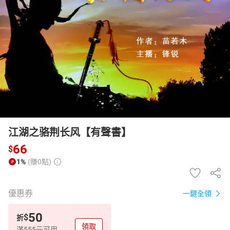
日本購物
電子/紙本書
HOT
江湖之骆荆长风【有聲書】
66
$
1%
(賺0點)
優惠券
一鍵全領
50
$
折
領取
滿555元可用