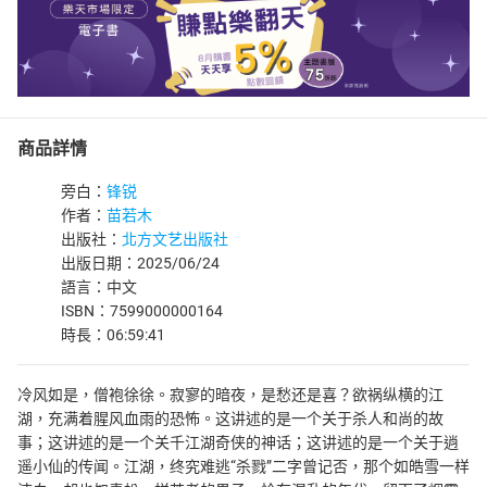
商品詳情
旁白：
锋锐
作者：
苗若木
出版社：
北方文艺出版社
出版日期：2025/06/24
語言：中文
ISBN：7599000000164
時長：06:59:41
冷风如是，僧袍徐徐。寂寥的暗夜，是愁还是喜？欲祸纵横的江
湖，充满着腥风血雨的恐怖。这讲述的是一个关于杀人和尚的故
事；这讲述的是一个关千江湖奇侠的神话；这讲述的是一个关于逍
遥小仙的传闻。江湖，终究难逃“杀戮”二字曾记否，那个如皓雪一样