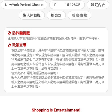
NewYork Perfect Cheese
iPhone 15 128GB
睡眠內衣
懶人運動機
擦窗器
噶嗚·古拉
防詐騙提醒
台灣樂天市場與店家不會主動致電要求解除分期付款、要求ATM轉帳。
政策宣導
為防治動物傳染病，境外動物或動物產品等應施檢疫物輸入我國，應符
合動物檢疫規定，並依規定申請檢疫。擅自輸入屬禁止輸入之應施檢疫
物者最高可處七年以下有期徒刑，得併科新臺幣三百萬元以下罰金。應
施檢疫物之輸入人或代理人未依規定申請檢疫者，得處新臺幣五萬元以
上一百萬元以下罰鍰，並得按次處罰。
境外商品不得隨貨贈送應施檢疫物。
收件人違反動物傳染病防治條例第三十四條第三項規定，未將郵遞寄送
輸入之應施檢疫物送交輸出入動物檢疫機關銷燬者，處新臺幣三萬元以
上十五萬元以下罰鍰。
Shopping is Entertainment!