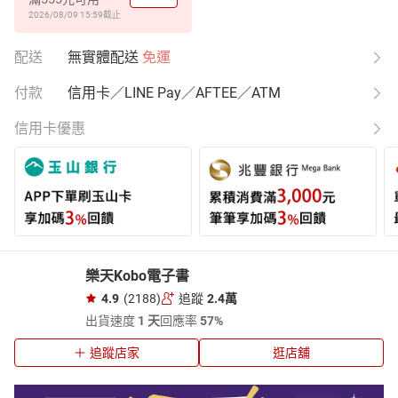
2026/08/09 15:59
截止
配送
無實體配送
免運
付款
信用卡／LINE Pay／AFTEE／ATM
信用卡優惠
樂天Kobo電子書
4.9
(2188)
追蹤
2.4萬
出貨速度
1 天
回應率
57%
追蹤店家
逛店舖