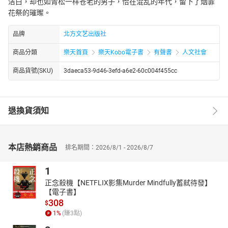
洁白，却也如青松一样苍老的男子，恰在混乱的年代，留下了烟霏
花祭的璀璨。
品牌
北方文艺出版社
商品分類
樂天首頁
樂天Kobo電子書
有聲書
人文社會
商品貨號(SKU)
3daeca53-9d46-3efd-a6e2-60c004f455cc
退換貨須知
本店熱銷商品
排名期間：2026/8/1 - 2026/8/7
1
正念殺機【NETFLIX影集Murder Mindfully蓄弒待發】
【電子書】
308
$
1
%
(賺
3
點)