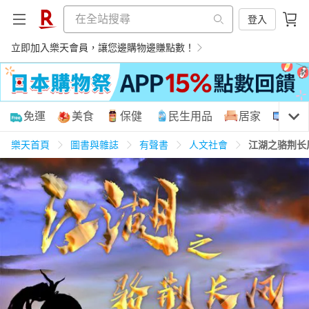
登入
立即加入樂天會員，讓您邊購物邊賺點數！
購物網分類
免運
美食
保健
民生用品
居家
3C
樂天首頁
圖書與雜誌
有聲書
人文社會
江湖之骆荆长
天天免運
美食蛋糕
養生保健
民生用品
居家生活
3C家電
運動休閒
親子玩具
女裝
男裝
化妝保養
情趣用品