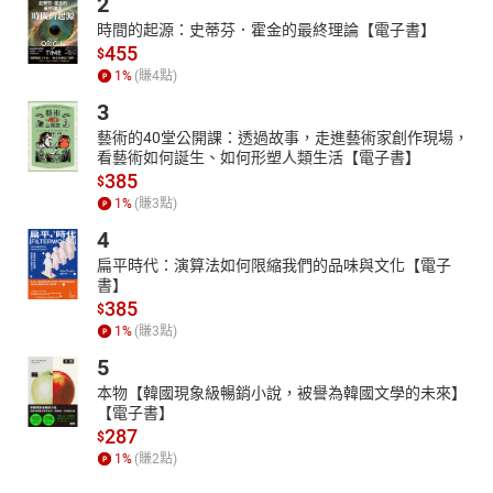
2
時間的起源：史蒂芬．霍金的最終理論【電子書】
455
$
1
%
(賺
4
點)
3
藝術的40堂公開課：透過故事，走進藝術家創作現場，
看藝術如何誕生、如何形塑人類生活【電子書】
385
$
1
%
(賺
3
點)
4
扁平時代：演算法如何限縮我們的品味與文化【電子
書】
385
$
1
%
(賺
3
點)
5
本物【韓國現象級暢銷小說，被譽為韓國文學的未來】
【電子書】
287
$
1
%
(賺
2
點)