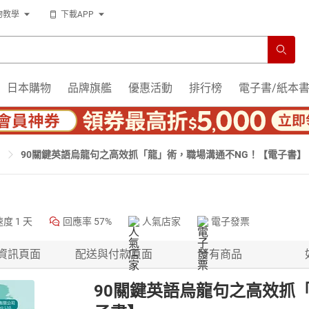
物教學
下載APP
日本購物
品牌旗艦
優惠活動
排行榜
電子書/紙本
90關鍵英語烏龍句之高效抓「龍」術，職場溝通不NG！【電子書】
速度
1 天
回應率
57%
人氣店家
電子發票
資訊頁面
配送與付款頁面
所有商品
90關鍵英語烏龍句之高效抓