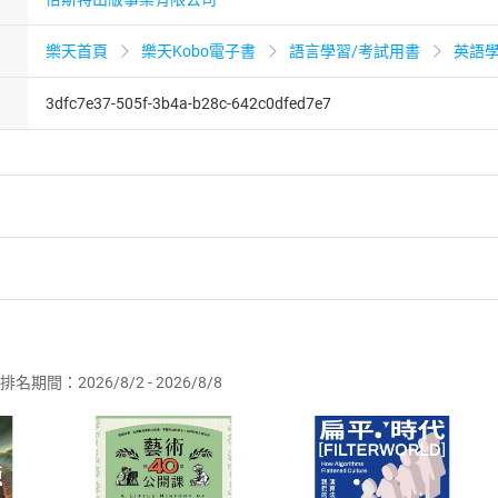
樂天首頁
樂天Kobo電子書
語言學習/考試用書
英語
3dfc7e37-505f-3b4a-b28c-642c0dfed7e7
者保護法
第
19
條第
1
項後段
暨
通訊交易解除權合理例外情事適用
供即為完成之線上服務，經消費者事先同意始提供。」 之商品
排名期間：2026/8/2 - 2026/8/8
訂購本店鋪之商品即代表知悉本店鋪所銷售之商品為電子書，屬
取電子書，不得請求退貨退款。
品
放入
購物車
登入
帳號
欲取消訂單或辦理退貨時，請登入樂天市場，並於「我的訂單」
Shopping cart
Login
將依您的申請進行審核，待審核通過後將為您辦理退款事宜。