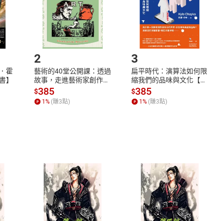
市場須以整筆訂單為單位進行取消/退貨，恕無法以單支商品取消
如何開始使用？
.選擇閱讀載具
Step2.
2
3
．霍
藝術的40堂公開課：透過
扁平時代：演算法如何限
書】
故事，走進藝術家創作現
縮我們的品味與文化【電
場，看藝術如何誕生、如
子書】
385
385
$
$
何形塑人類生活【電子
1
%
(賺
3
點)
1
%
(賺
3
點)
書】
式
退換貨規範