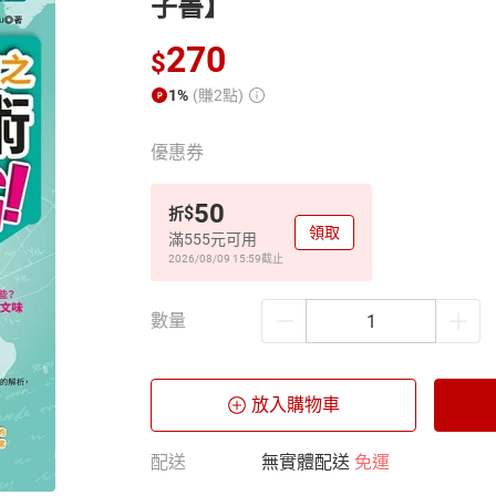
子書】
270
$
1%
(賺2點)
優惠券
50
$
折
領取
滿555元可用
2026/08/09 15:59
截止
數量
放入購物車
配送
無實體配送
免運