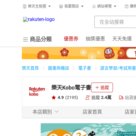
樂天生態圈
我要開店
網站導覽
購
優惠券
抽獎優惠
天天免運
商品分類
樂天首頁
圖書與雜誌
電子書
語言學習/考試用書
樂天Kobo電子書
追蹤
4.9
(2195)
追蹤
2.4萬
出貨
本店類別
店家首頁
店家