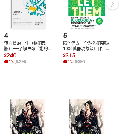
/退貨。
登入帳號，下載書籍後看書
4
5
6
蛋白質的一生（暢銷改
隨他們去：全球熱銷突破
理當
版）──了解生命活動的
1000萬冊現象級巨作！
快樂
秘密，讀懂生命科學的第
改變千萬人命運的心理技
理解
240
315
30
$
$
$
一本書【電子書】
巧【附放下執念明信片
慮、
1
%
(賺
2
點)
1
%
(賺
3
點)
1
%
圖】【電子書】
書】
客服資訊