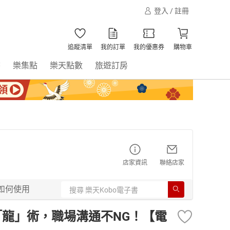
登入 / 註冊
追蹤清單
我的訂單
我的優惠券
購物車
書
樂集點
樂天點數
旅遊訂房
店家資訊
聯絡店家
如何使用
「龍」術，職場溝通不NG！【電