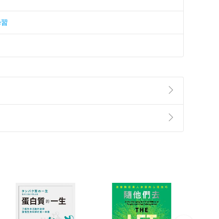
學習
準則
第
2
條第
5
款之規定，「非以有形媒介提供之數位
，不適用消保法第
19
條第
1
項七日內無條件退貨之規
非以有形媒介提供之數位內容，消費者同意若訂購後
付款
方式
完成
訂單
中點選「瀏覽訂單明細」
>
「申請取消訂單
/
退
Payment
Complete