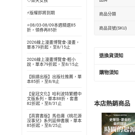
💘樂天女孩
⚡版權即將到期
商品分類
⭐08/03-08/09本週精選85
商品貨號(SKU)
折，領券再85折
2026線上漫畫博覽會-漫畫，
單本79折起，至8/15止
退換貨須知
2026線上漫畫博覽會-輕小
說，單本79折起，至8/15止
購物須知
退換貨規定：
【臉譜出版】出版社推薦，單
本85折，至8/8止
(
一
)
依
消費
內容或一經提
【皇冠文化】哈利波特繁體中
購書須知
定。
文版系列，單本88折，套書
本店熱銷商品
82折起，至8/31止
(
二
)
消費者
且已下載
/
存
挑選
商
【高寶書版】馬伯庸《桃花源
沒事兒》系列延伸書展，單本
退貨方式：您
Choose
85折起，至8/25止
貨」，本店鋪