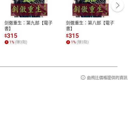
豫期
服務時間：週一到週五 10:00-12:00、
易解
13:00-17:00 (國定假日及例假日休息)
剑傲重生：第九部【電子
剑傲重生：第八部【電子
潜水史
品性
客服電話：0080-1857077
書】
書】
andari
al) Sc
請參
客服信箱：
聯絡店家
315
315
13
$
$
$
r【電
1
%
(賺
3
點)
1
%
(賺
3
點)
1
%
由飛比價格提供的資訊