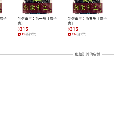
、LINE PAY、AFTEE
本店是否提供消費者保護法七日猶
之權利，遽消費者保護法及通訊交
電子
剑傲重生：第一部【電子
剑傲重生：第五部【電子
除權合理例外情事適用準則，依商
書】
書】
質各有不同規定。詳細退換貨說明
315
315
$
$
照各商品說明。
1
%
(賺
3
點)
1
%
(賺
3
點)
詳細說明
繼續逛其他店舖