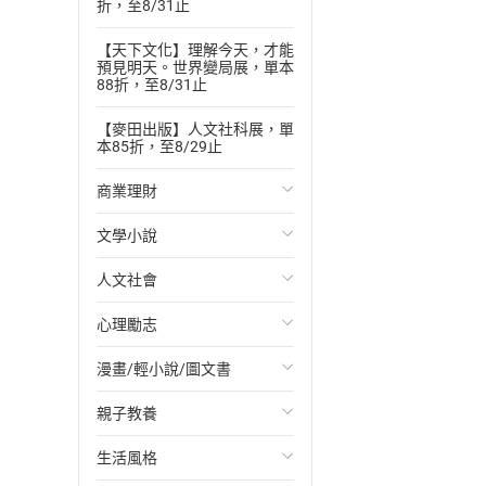
折，至8/31止
【天下文化】理解今天，才能
預見明天。世界變局展，單本
88折，至8/31止
【麥田出版】人文社科展，單
本85折，至8/29止
商業理財
文學小說
投資理財
人文社會
經濟/趨勢
歐美文學
心理勵志
財務/金融
日本文學
國際關係
漫畫/輕小說/圖文書
管理/領導
韓國文學
政治
心靈成長/情緒
親子教養
職場工作術
華文文學
社會科學
人際關係
輕小說
生活風格
成功法
經典文學
台灣/中國歷史
兩性關係
奇幻/科幻
教育現場