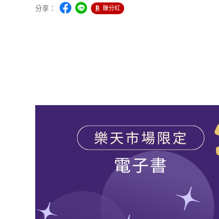
分享：
賺分紅