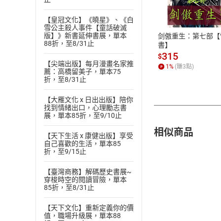
ATM轉帳、信用卡
【皇冠文化】《曉星》、《白
雪公主殺人事件【童話破滅
版】》新書延伸書展，單本
剑傲重生：第七部【
88折，至8/31止
書】
315
$
【尖端出版】每月漫畫名家推
1
%
(賺
3
點)
薦：高橋留美子，單本75
折，至8/31止
【大雁文化 x 日出出版】陪你
找到情緒出口，心理勵志書
展，單本85折，至9/10止
相似商品
【天下生活 x 康健出版】享受
自己喜歡的生活，單本85
折，至9/15止
【臺灣商務】解碼歷史書展~
穿梭時空的閱讀冒險，單本
85折，至8/31止
【天下文化】重新定義你的價
值，職場升級展，單本88