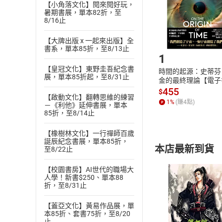
請注意，樂天
【小角落文化】閱來閱好玩，
購書後，
暑期書展，單本82折，至
8/16止
Step1
【大牌出版 x 一起來出版】全
書系，單本85折，至8/13止
1
【皇冠文化】東野圭吾紀念書
時間的起源：史蒂芬
展，單本85折起，至8/31止
金的最終理論【電子
455
$
【啟動文化】翻轉思維的練習
1
%
(賺
4
點)
－《利他》延伸書展，單本
85折，至8/14止
【橡樹林文化】一行禪師百歲
誕辰紀念書展，單本85折，
本店最新到貨
至8/22止
【校園書房】AI世代的職場大
人學！新書$250、單本88
折，至8/31止
【蓋亞文化】黃易作品展，單
本85折、套書75折，至8/20
付款方
止