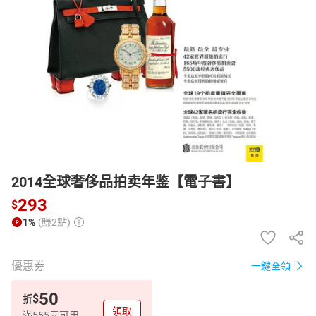
日本購物
電子/紙本書
HOT
2014全球奢侈品拍卖年鉴【電子書】
293
$
1%
(賺2點)
優惠券
一鍵全領
50
$
折
領取
滿555元可用