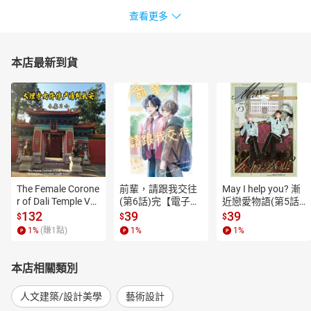
查看更多
本店最新到貨
The Female Corone
前輩，請跟我交往
May I help you? 漸
r of Dali Temple Vo
(第6話)完【電子
近戀愛物語(第5話)
l.6【有聲書】
書】
【電子書】
132
39
39
$
$
$
1
%
(賺
1
點)
1
%
1
%
本店相關類別
人文建築/設計美學
藝術設計