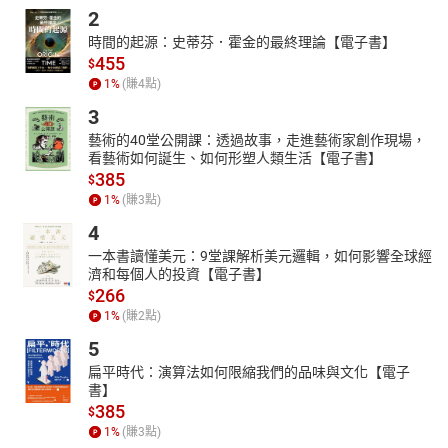
2
時間的起源：史蒂芬．霍金的最終理論【電子書】
455
$
1
%
(賺
4
點)
3
藝術的40堂公開課：透過故事，走進藝術家創作現場，
看藝術如何誕生、如何形塑人類生活【電子書】
385
$
1
%
(賺
3
點)
4
一本書讀懂美元：9堂課解析美元邏輯，如何影響全球經
濟和每個人的投資【電子書】
266
$
1
%
(賺
2
點)
5
扁平時代：演算法如何限縮我們的品味與文化【電子
書】
385
$
1
%
(賺
3
點)