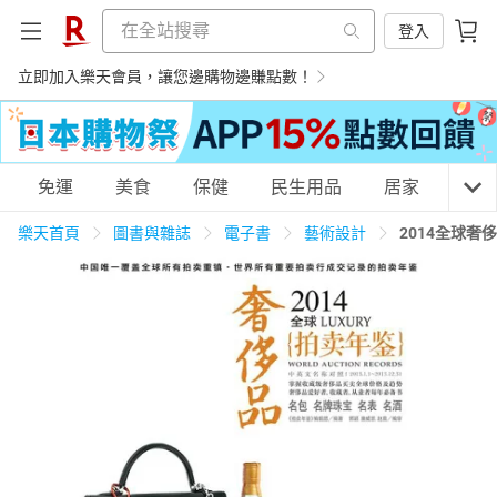
登入
立即加入樂天會員，讓您邊購物邊賺點數！
購物網分類
免運
美食
保健
民生用品
居家
3C
樂天首頁
圖書與雜誌
電子書
藝術設計
2014全球
天天免運
美食蛋糕
養生保健
民生用品
居家生活
3C家電
運動休閒
親子玩具
女裝
男裝
化妝保養
情趣用品