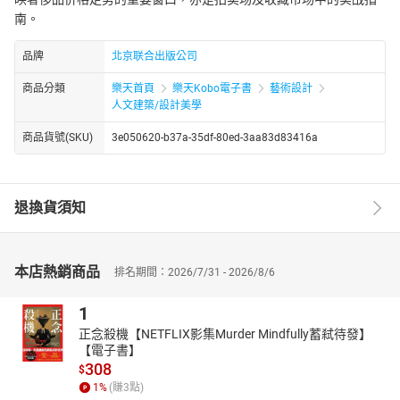
南。
品牌
北京联合出版公司
商品分類
樂天首頁
樂天Kobo電子書
藝術設計
人文建築/設計美學
商品貨號(SKU)
3e050620-b37a-35df-80ed-3aa83d83416a
退換貨須知
本店熱銷商品
排名期間：2026/7/31 - 2026/8/6
1
正念殺機【NETFLIX影集Murder Mindfully蓄弒待發】
【電子書】
308
$
1
%
(賺
3
點)