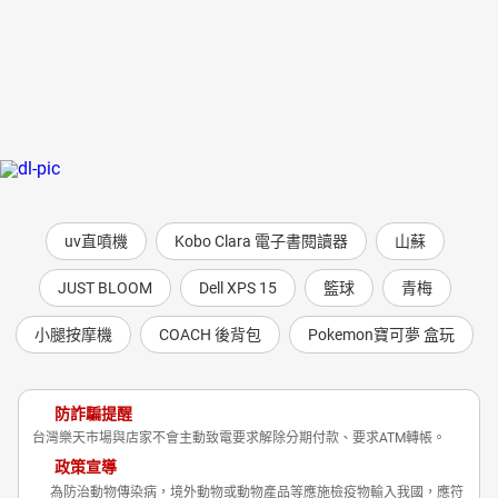
uv直噴機
Kobo Clara 電子書閱讀器
山蘇
JUST BLOOM
Dell XPS 15
籃球
青梅
小腿按摩機
COACH 後背包
Pokemon寶可夢 盒玩
防詐騙提醒
台灣樂天市場與店家不會主動致電要求解除分期付款、要求ATM轉帳。
政策宣導
為防治動物傳染病，境外動物或動物產品等應施檢疫物輸入我國，應符