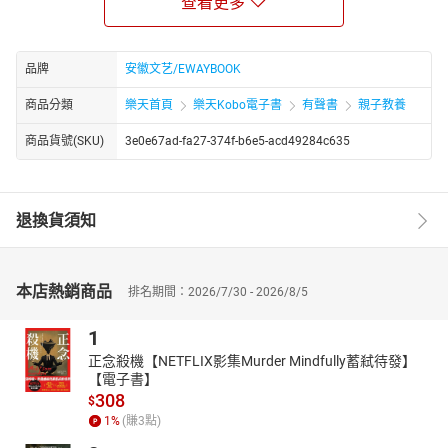
查看更多
教授与博士生导师，在学界声誉颇高。陈文新拥有文学硕士与哲学
博士学位，学术成果丰硕，出版著作（含独著、合著、主编）近 40
部，发表论文 200 余篇。他长期深耕于中国古代文学研究领域，尤
品牌
安徽文艺/EWAYBOOK
其在明清小说、明代诗学等方向见解独到。
商品分類
樂天首頁
樂天Kobo電子書
有聲書
親子教養
商品貨號(SKU)
3e0e67ad-fa27-374f-b6e5-acd49284c635
退換貨須知
本店熱銷商品
排名期間：2026/7/30 - 2026/8/5
1
正念殺機【NETFLIX影集Murder Mindfully蓄弒待發】
【電子書】
308
$
1
%
(賺
3
點)