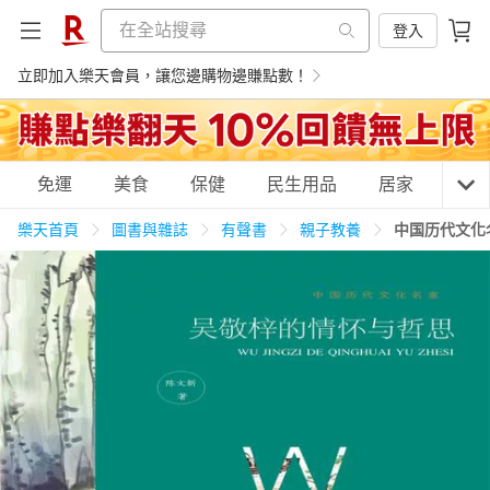
登入
立即加入樂天會員，讓您邊購物邊賺點數！
購物網分類
免運
美食
保健
民生用品
居家
3C
樂天首頁
圖書與雜誌
有聲書
親子教養
中国历代文化
天天免運
美食蛋糕
養生保健
民生用品
居家生活
3C家電
運動休閒
親子玩具
女裝
男裝
化妝保養
情趣用品