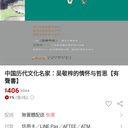
日本購物
電子/紙本書
HOT
中国历代文化名家：吴敬梓的情怀与哲思【有
聲書】
406
$
$
564
1%
(賺4點)
配送
無實體配送
免運
付款
信用卡／LINE Pay／AFTEE／ATM