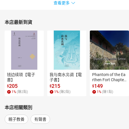
查看更多
本店最新到貨
钱边续琐【電子
我与南水北调【電
Phantom of the Ea
書】
子書】
rthen Fort Chapter
 4【有聲書】
205
215
149
$
$
$
1
%
(賺
2
點)
1
%
(賺
2
點)
1
%
(賺
1
點)
本店相關類別
親子教養
有聲書