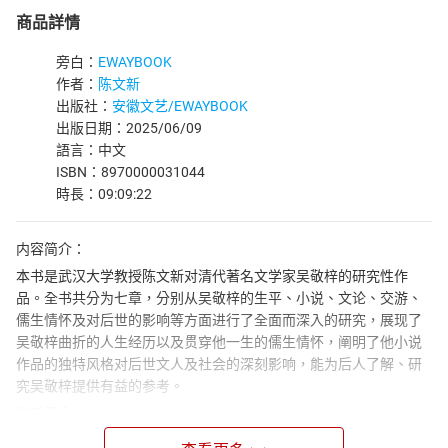
商品詳情
旁白：
EWAYBOOK
作者：
陈文新
出版社：
安徽文艺/EWAYBOOK
出版日期：2025/06/09
語言：中文
ISBN：8970000031044
時長：09:09:22
内容简介：
本书是武汉大学教授陈文新对清代著名文学家吴敬梓的研究性作
品。全书共分为七章，分别从吴敬梓的生平、小说、文论、交游、
儒生情怀及对后世的影响等方面进行了全面而深入的研究，展现了
吴敬梓曲折的人生经历以及贯穿他一生的儒生情怀，阐明了他小说
作品的独特风格对后世文人及社会的深刻影响，能为后人了解、研
究吴敬梓提供有益的参考。
作者简介：
陈文新，1957 年 8 月出生于湖北公安。他是武汉大学文学院的杰出