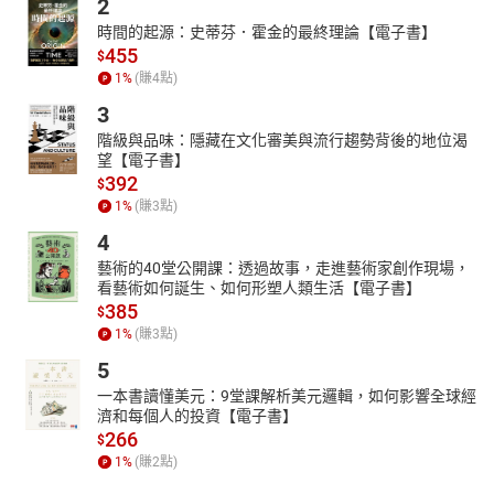
2
時間的起源：史蒂芬．霍金的最終理論【電子書】
455
$
1
%
(賺
4
點)
3
階級與品味：隱藏在文化審美與流行趨勢背後的地位渴
望【電子書】
392
$
1
%
(賺
3
點)
4
藝術的40堂公開課：透過故事，走進藝術家創作現場，
看藝術如何誕生、如何形塑人類生活【電子書】
385
$
1
%
(賺
3
點)
5
一本書讀懂美元：9堂課解析美元邏輯，如何影響全球經
濟和每個人的投資【電子書】
266
$
1
%
(賺
2
點)