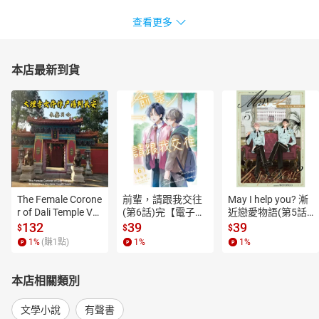
查看更多
本店最新到貨
The Female Corone
前輩，請跟我交往
May I help you? 漸
r of Dali Temple Vo
(第6話)完【電子
近戀愛物語(第5話)
l.6【有聲書】
書】
【電子書】
132
39
39
$
$
$
1
%
(賺
1
點)
1
%
1
%
本店相關類別
文學小說
有聲書