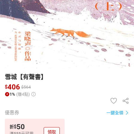
日本購物
電子/紙本書
HOT
雪城【有聲書】
406
$
$
564
1%
(賺4點)
優惠券
一鍵全領
50
$
折
領取
滿555元可用