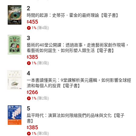
2
時間的起源：史蒂芬．霍金的最終理論【電子書】
455
$
1
%
(賺
4
點)
3
藝術的40堂公開課：透過故事，走進藝術家創作現場，
看藝術如何誕生、如何形塑人類生活【電子書】
385
$
1
%
(賺
3
點)
4
一本書讀懂美元：9堂課解析美元邏輯，如何影響全球經
濟和每個人的投資【電子書】
266
$
1
%
(賺
2
點)
5
扁平時代：演算法如何限縮我們的品味與文化【電子
書】
385
$
1
%
(賺
3
點)