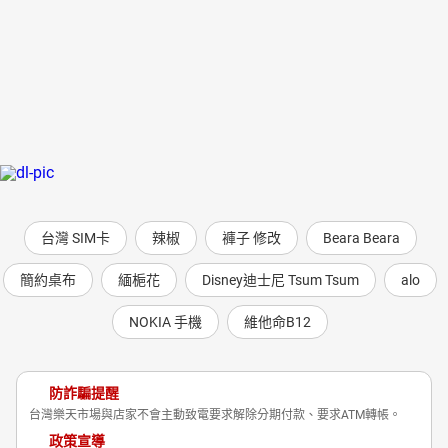
台灣 SIM卡
辣椒
褲子 修改
Beara Beara
簡約桌布
緬梔花
Disney迪士尼 Tsum Tsum
alo
NOKIA 手機
維他命B12
防詐騙提醒
台灣樂天市場與店家不會主動致電要求解除分期付款、要求ATM轉帳。
政策宣導