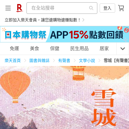
登入
立即加入樂天會員，讓您邊購物邊賺點數！
購物網分類
免運
美食
保健
民生用品
居家
3C
樂天首頁
圖書與雜誌
有聲書
文學小說
雪城【有聲書
天天免運
美食蛋糕
養生保健
民生用品
居家生活
3C家電
運動休閒
親子玩具
女裝
男裝
化妝保養
情趣用品