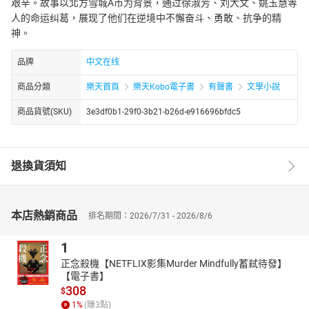
艰辛。故事以北方雪城A市为背景，通过徐淑芳、刘大文、姚玉慧等
人的命运纠葛，展现了他们在逆境中不懈奋斗、勇敢、抗争的精
神。
品牌
中文在线
商品分類
樂天首頁
樂天Kobo電子書
有聲書
文學小說
商品貨號(SKU)
3e3df0b1-29f0-3b21-b26d-e916696bfdc5
退換貨須知
本店熱銷商品
排名期間：2026/7/31 - 2026/8/6
1
正念殺機【NETFLIX影集Murder Mindfully蓄弒待發】
【電子書】
308
$
1
%
(賺
3
點)